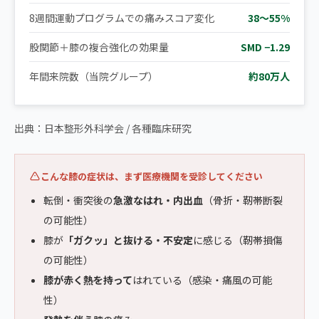
8週間運動プログラムでの痛みスコア変化
38〜55%
股関節＋膝の複合強化の効果量
SMD −1.29
年間来院数（当院グループ）
約80万人
出典：日本整形外科学会 / 各種臨床研究
こんな膝の症状は、まず医療機関を受診してください
転倒・衝突後の
急激なはれ・内出血
（骨折・靭帯断裂
の可能性）
膝が
「ガクッ」と抜ける・不安定
に感じる（靭帯損傷
の可能性）
膝が赤く熱を持って
はれている（感染・痛風の可能
性）