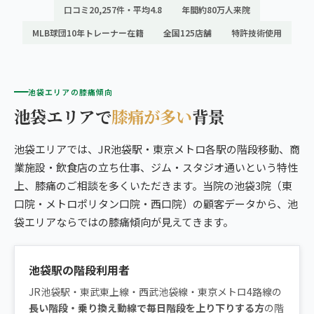
口コミ20,257件・平均4.8
年間約80万人来院
MLB球団10年トレーナー在籍
全国125店舗
特許技術使用
池袋エリアの膝痛傾向
池袋エリアで
膝痛が多い
背景
池袋エリアでは、JR池袋駅・東京メトロ各駅の階段移動、商
業施設・飲食店の立ち仕事、ジム・スタジオ通いという特性
上、膝痛のご相談を多くいただきます。当院の池袋3院（東
口院・メトロポリタン口院・西口院）の顧客データから、池
袋エリアならではの膝痛傾向が見えてきます。
池袋駅の階段利用者
JR池袋駅・東武東上線・西武池袋線・東京メトロ4路線の
長い階段・乗り換え動線で毎日階段を上り下りする方
の階