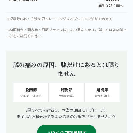
学生 ¥23,100〜
※深層筋EMS・血流制限トレーニングはオプションで追加できます
※初回料金・回数券・月額プランは院により異なります。詳しくは各店舗ペ
ージをご確認ください
膝の痛みの原因、膝だけにあるとは限り
ません
股関節
膝関節
足関節
外転筋・外旋筋
大腿四頭筋
背屈可動域
3層すべてを評価し、本当の原因にアプローチ。
まずはAI姿勢分析であなたの膝の状態を把握しませんか？
お近くの店舗を探す