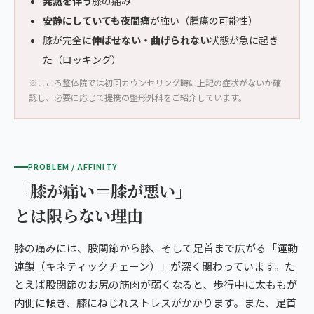
発熱を伴う
膝の痛み
安静にしていても夜間痛
が強い（腫瘍の可能性）
膝が完全に
伸ばせない・曲げられない
状態が急に起き
た（ロッキング）
※こころ整体院では初回カウンセリング時に上記の症状がないか確
認し、必要に応じて提携の整形外科をご紹介しています。
PROBLEM / AFFINITY
「膝が痛い＝膝が悪い」
とは限らない理由
膝の痛みには、股関節から膝、そして足首まで広がる「運動
連鎖（キネティックチェーン）」が深く関わっています。た
とえば股関節のお尻の筋肉が弱くなると、歩行中に太ももが
内側に傾き、膝にねじれストレスがかかります。また、足首