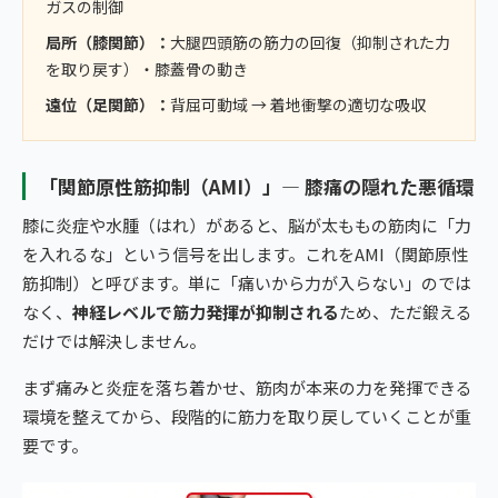
ガスの制御
局所（膝関節）：
大腿四頭筋の筋力の回復（抑制された力
を取り戻す）・膝蓋骨の動き
遠位（足関節）：
背屈可動域 → 着地衝撃の適切な吸収
「関節原性筋抑制（AMI）」— 膝痛の隠れた悪循環
膝に炎症や水腫（はれ）があると、脳が太ももの筋肉に「力
を入れるな」という信号を出します。これをAMI（関節原性
筋抑制）と呼びます。単に「痛いから力が入らない」のでは
なく、
神経レベルで筋力発揮が抑制される
ため、ただ鍛える
だけでは解決しません。
まず痛みと炎症を落ち着かせ、筋肉が本来の力を発揮できる
環境を整えてから、段階的に筋力を取り戻していくことが重
要です。