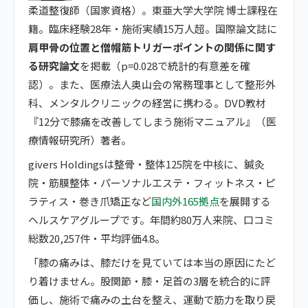
柔道整復師（国家資格）。東亜大学大学院 博士課程在
籍。臨床経験28年・施術実績15万人超。国際論文誌に
肩甲骨の位置と僧帽筋トリガーポイントの関係に関す
る研究論文
を掲載（p=0.028で統計的有意差を確
認）。また、医療法人奥山会の常務理事として整形外
科、メンタルクリニックの経営に携わる。DVD教材
『12分で膝痛を改善してしまう施術マニュアル』（医
療情報研究所）著者。
givers Holdingsは整骨・整体125院を中核に、鍼灸
院・筋膜整体・パーソナルエステ・フィットネス・ピ
ラティス・巻き爪矯正など
国内外165拠点
を展開する
ヘルスケアグループです。年間約80万人来院、口コミ
総数20,257件・平均評価4.8。
「膝の痛みは、膝だけを見ていては本当の原因にたど
り着けません。股関節・膝・足首の3層を統合的に評
価し、施術で痛みの土台を整え、運動で筋力を取り戻