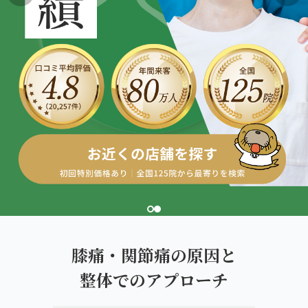
giversメソッドGIFT
ぎっくり腰
よくある質問
メディア掲載
研究・論文
池袋3院から予約する
股関節痛
ご予約・お問い合わせ
医師・専門家の推薦
ブランド全体トップ（全国125院）
IKEBUKURO AREA
五十肩
全国の店舗一覧
池袋の3院から、
猫背・姿勢矯正
あなたの一院を。
椎間板ヘルニア
体の重だるさ
膝痛・関節痛の原因と
整体でのアプローチ