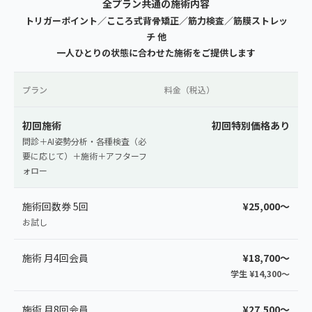
全プラン共通の施術内容
トリガーポイント／こころ式背骨矯正／筋力検査／筋膜ストレッ
チ 他
一人ひとりの状態に合わせた施術をご提供します
プラン
料金（税込）
初回施術
初回特別価格あり
問診＋AI姿勢分析・各種検査（必
要に応じて）＋施術＋アフターフ
ォロー
施術回数券 5回
¥25,000〜
お試し
施術 月4回会員
¥18,700〜
学生 ¥14,300〜
施術 月8回会員
¥27,500〜