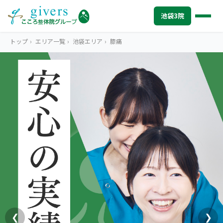
池袋3院
トップ
›
エリア一覧
›
池袋エリア
›
膝痛
IKEBUKURO
池袋エリアトップ
STORES
池袋3院から探す
こころ整体院 池袋東口院
SYMPTOMS
症状から探す
こころ整体院 池袋メトロポリタン口院
肩こり・首こり
INFO
池袋エリアの情報
こころ整骨院 池袋西口院
腰痛
初めての方へ
TRUST
信頼の根拠
3院の比較・選び方
頭痛・偏頭痛
料金
お客様の声
ABOUT US
こころ整体院について
❮
❯
膝痛
アクセス・営業時間
スタッフ紹介