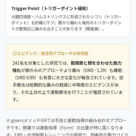
Trigger Point（トリガーポイント緩和）
大腿四頭筋・ハムストリングスに形成されたシコリ（トリガー
ポイント）を的確にケア。膝から離れた場所のトリガーポイン
トが膝周辺に痛みを出すことがあります（関連痛）。
エビデンス：複合的アプローチの有効性
241名を対象とした研究では、
股関節と膝を合わせた筋力
強化
が膝のみのアプローチより痛み（SMD −1.29）も機能
（SMD 0.99）も有意に大きな変化が報告されています。徒
手療法は短期的な痛みの軽減に中等度のエビデンスがあ
り、その土台の上で運動療法を行うことが推奨されていま
す。
※ giversメソッドGIFTは手技と運動指導の組み合わせアプロー
チです。膝痛では運動指導（Form）の比重が特に高くなりま
す。EMS・血流制限トレーニングの併用で、効率的な筋力づくり