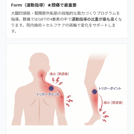
Form（運動指導）★膝痛で最重要
大腿四頭筋・股関節外転筋の段階的な筋力づくりプログラムを
指導。膝痛ではGIFTの4要素の中で
運動指導の比重が最も高く
な
ります。院内施術＋セルフケアの両輪で変化をサポートしま
す。