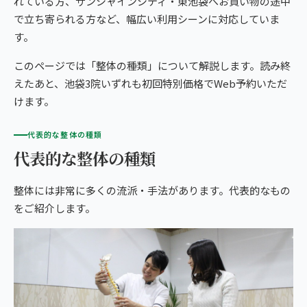
れている方、サンシャインシティ・東池袋へお買い物の途中
giversメソッドGIFT
で立ち寄られる方など、幅広い利用シーンに対応していま
ぎっくり腰
よくある質問
メディア掲載
研究・論文
す。
池袋3院から予約する
股関節痛
ご予約・お問い合わせ
医師・専門家の推薦
ブランド全体トップ（全国125院）
このページでは「整体の種類」について解説します。読み終
えたあと、池袋3院いずれも初回特別価格でWeb予約いただ
IKEBUKURO AREA
五十肩
全国の店舗一覧
けます。
池袋の3院から、
猫背・姿勢矯正
あなたの一院を。
代表的な整体の種類
代表的な整体の種類
椎間板ヘルニア
体の重だるさ
整体には非常に多くの流派・手法があります。代表的なもの
をご紹介します。