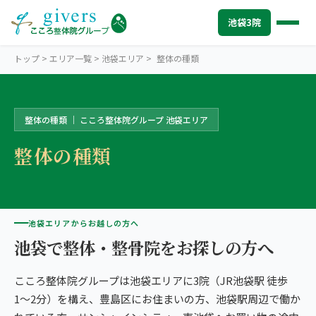
池袋3院
トップ
>
エリア一覧
>
池袋エリア
>
整体の種類
整体の種類 ｜ こころ整体院グループ 池袋エリア
IKEBUKURO
池袋エリアトップ
整体の種類
STORES
池袋3院から探す
こころ整体院 池袋東口院
SYMPTOMS
症状から探す
こころ整体院 池袋メトロポリタン口院
肩こり・首こり
INFO
池袋エリアからお越しの方へ
池袋エリアの情報
池袋で整体・整骨院をお探しの方へ
こころ整骨院 池袋西口院
腰痛
初めての方へ
TRUST
信頼の根拠
3院の比較・選び方
こころ整体院グループは池袋エリアに3院（JR池袋駅 徒歩
頭痛・偏頭痛
料金
お客様の声
ABOUT US
こころ整体院について
1〜2分）を構え、豊島区にお住まいの方、池袋駅周辺で働か
膝痛
アクセス・営業時間
スタッフ紹介