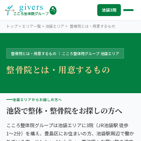
池袋3院
トップ
>
エリア一覧
>
池袋エリア
>
整骨院とは・用意するもの
整骨院とは・用意するもの ｜ こころ整体院グループ 池袋エリア
IKEBUKURO
池袋エリアトップ
整骨院とは・用意するもの
STORES
池袋3院から探す
こころ整体院 池袋東口院
SYMPTOMS
症状から探す
こころ整体院 池袋メトロポリタン口院
肩こり・首こり
INFO
池袋エリアからお越しの方へ
池袋エリアの情報
池袋で整体・整骨院をお探しの方へ
こころ整骨院 池袋西口院
腰痛
初めての方へ
TRUST
信頼の根拠
3院の比較・選び方
こころ整体院グループは池袋エリアに3院（JR池袋駅 徒歩
頭痛・偏頭痛
料金
お客様の声
ABOUT US
こころ整体院について
1〜2分）を構え、豊島区にお住まいの方、池袋駅周辺で働か
膝痛
アクセス・営業時間
スタッフ紹介