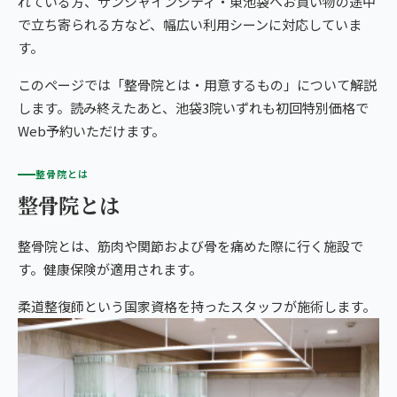
れている方、サンシャインシティ・東池袋へお買い物の途中
giversメソッドGIFT
で立ち寄られる方など、幅広い利用シーンに対応していま
ぎっくり腰
よくある質問
メディア掲載
研究・論文
す。
池袋3院から予約する
股関節痛
ご予約・お問い合わせ
医師・専門家の推薦
ブランド全体トップ（全国125院）
このページでは「整骨院とは・用意するもの」について解説
します。読み終えたあと、池袋3院いずれも初回特別価格で
IKEBUKURO AREA
五十肩
全国の店舗一覧
Web予約いただけます。
池袋の3院から、
猫背・姿勢矯正
あなたの一院を。
整骨院とは
整骨院とは
椎間板ヘルニア
体の重だるさ
整骨院とは、筋肉や関節および骨を痛めた際に行く施設で
す。健康保険が適用されます。
柔道整復師という国家資格を持ったスタッフが施術します。