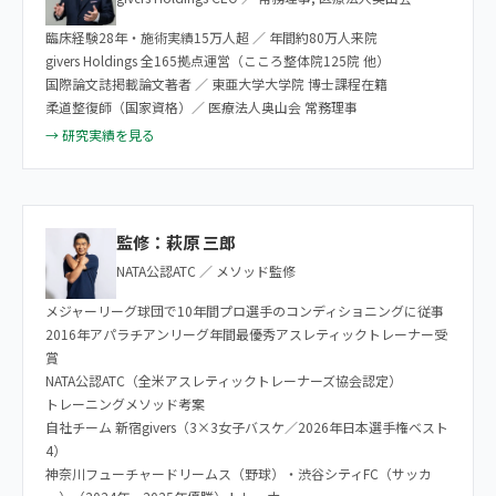
臨床経験28年・施術実績15万人超 ／ 年間約80万人来院
givers Holdings 全165拠点運営（こころ整体院125院 他）
国際論文誌掲載論文著者 ／ 東亜大学大学院 博士課程在籍
柔道整復師（国家資格）／ 医療法人奥山会 常務理事
→ 研究実績を見る
監修：萩原 三郎
NATA公認ATC ／ メソッド監修
メジャーリーグ球団で10年間プロ選手のコンディショニングに従事
2016年アパラチアンリーグ年間最優秀アスレティックトレーナー受
賞
NATA公認ATC（全米アスレティックトレーナーズ協会認定）
トレーニングメソッド考案
自社チーム 新宿givers（3×3女子バスケ／2026年日本選手権ベスト
4）
神奈川フューチャードリームス（野球）・渋谷シティFC（サッカ