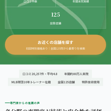
こころ整体院グループについて
口コミ件数
年間来院実績
東北
股関節の痛み
初めての方へ
125
ご予約はこちら
仙台エリア（4院）
産後の不調・体型の崩れ
giversメソッドGIFT
全国 店舗
関東
OUR CONCEPT
骨盤の傾き・歪み
研究・論文
とらわれないカラダを。
池袋エリア（3院）
お近くの店舗を探す
坐骨神経痛
医師・専門家からの推薦
初回特別価格あり｜全国125院から最寄りを検索
新宿エリア（3院）
眼精疲労
メディア・実績
高田馬場エリア（2院）
ぎっくり腰
理想の通院期間について
亀戸エリア（2院）
口コミ20,257件・平均4.8
年間約80万人来院
寝違え
お客様の声
MLB球団10年トレーナー在籍
全国125店舗
特許技術使用
町田エリア（2院）
姿勢矯正
お知らせ
立川エリア（2院）
疲労回復
コラム
専門家からの推薦の声
中国