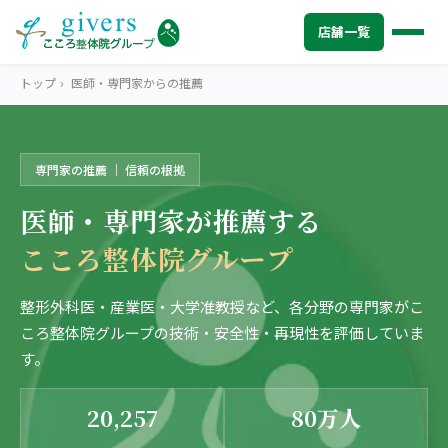
店舗一覧
トップ
›
医師・専門家からの推薦
専門家の推薦 ｜ 信頼の根拠
HOME
トップ
医師・専門家が推薦する
SYMPTOMS
症状から探す
こころ整体院グループ
腰痛
MENU
メニューから探す
肩こり・首こり
整形外科医・産業医・大学准教授など、各分野の専門家がこ
STORE
店舗一覧
ころ整体院グループの技術・安全性・再現性を評価していま
頭痛
す。
AREA
エリアから探す
北海道
四十肩・五十肩
20,257
80万人
ABOUT US
私たちについて
札幌エリア（13院）
膝痛・関節痛