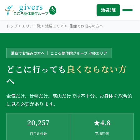
池袋3院
トップ
>
エリア一覧
>
池袋エリア
>
重症でお悩みの方へ
重症でお悩みの方へ ｜ こころ整体院グループ 池袋エリア
IKEBUKURO
池袋エリアトップ
どこに行っても
良くならない方
STORES
池袋3院から探す
へ
こころ整体院 池袋東口院
SYMPTOMS
症状から探す
こころ整体院 池袋メトロポリタン口院
肩こり・首こり
電気だけ、骨盤だけ、筋肉だけでは不十分。お身体を総合的
INFO
池袋エリアの情報
に見る必要があります。
こころ整骨院 池袋西口院
腰痛
初めての方へ
TRUST
信頼の根拠
20,257
★4.8
3院の比較・選び方
頭痛・偏頭痛
料金
お客様の声
ABOUT US
こころ整体院について
口コミ件数
平均評価
膝痛
アクセス・営業時間
スタッフ紹介