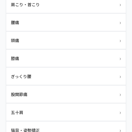
›
肩こり・首こり
›
腰痛
›
頭痛
›
膝痛
›
ぎっくり腰
›
股関節痛
›
五十肩
›
猫背・姿勢矯正