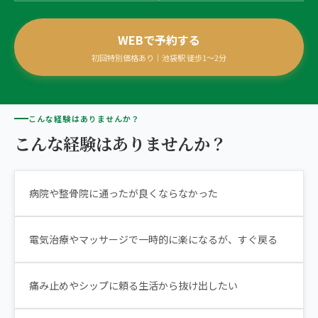
giversメソッドGIFT
ぎっくり腰
よくある質問
メディア掲載
研究・論文
WEBで予約する
池袋3院から予約する
初回特別価格あり｜池袋駅 徒歩1〜2分
股関節痛
ご予約・お問い合わせ
医師・専門家の推薦
ブランド全体トップ（全国125院）
IKEBUKURO AREA
五十肩
全国の店舗一覧
池袋の3院から、
こんな経験はありませんか？
猫背・姿勢矯正
あなたの一院を。
こんな経験はありませんか？
椎間板ヘルニア
体の重だるさ
病院や整骨院に通ったが良くならなかった
電気治療やマッサージで一時的に楽になるが、すぐ戻る
痛み止めやシップに頼る生活から抜け出したい