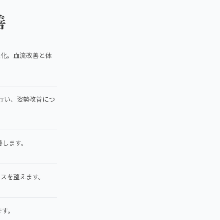
善
性化。血流改善と体
行い、姿勢改善につ
善します。
ンスを整えます。
です。