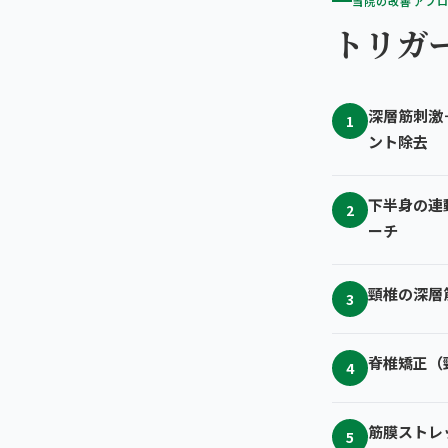
当院の改善アプ
トリガ
深層筋刺激
1
ント除去
下半身の連
2
ーチ
頸椎の深層
3
脊椎矯正（
4
筋膜ストレ
5