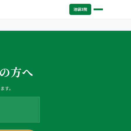
池袋3院
の方へ
します。