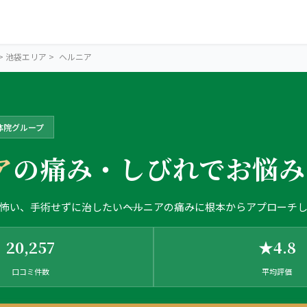
>
池袋エリア
>
ヘルニア
体院グループ
ア
の痛み・しびれでお悩み
怖い、手術せずに治したい――ヘルニアの痛みに根本からアプローチ
IKEBUKURO AREA
池袋の3院か
20,257
★4.8
口コミ件数
平均評価
ら、