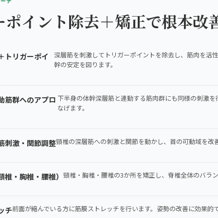
ローチ
ーポイント除去＋矯正で根本改
深層筋を刺激してトリガーポイントを除去し、筋肉を活
＋トリガーポイ
幹の安定を図ります。
下半身の体幹深層筋と連動する筋肉群にも同様の刺激を
動筋群へのアプロ
なげます。
頸椎の深層筋への刺激と関節を動かし、首の可動域を改
筋刺激・関節調整
頸椎・胸椎・腰椎の3か所を矯正し、脊椎全体のバラ
頸椎・胸椎・腰椎）
前面が縮んでいる方に筋膜ストレッチを行います。姿勢の改善に効果的
ッチ