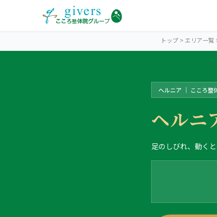
トップ
>
エリア一覧
ヘルニア ｜ こころ整
IKEBUKURO
池袋エリアトップ
ヘルニ
STORES
池袋3院から探す
足のしびれ、動くと
こころ整体院 池袋東口院
SYMPTOMS
症状から探す
こころ整体院 池袋メトロポリタン口院
肩こり・首こり
INFO
池袋エリアの情報
こころ整骨院 池袋西口院
腰痛