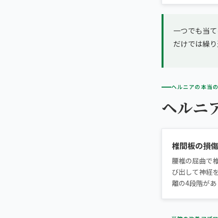
一つでも当て
だけでは繰り
ヘルニアの本当
ヘルニ
椎間板の損
腰椎の屈曲で
び出して神経
離の4段階があ