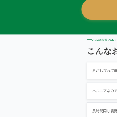
初めての方へ
TRUST
信頼の根拠
3院の比較・選び方
頭痛・偏頭痛
料金
お客様の声
ABOUT US
こころ整体院について
膝痛
アクセス・営業時間
スタッフ紹介
giversメソッドGIFT
こんなお悩みあ
ぎっくり腰
よくある質問
メディア掲載
こんな
研究・論文
池袋3院から予約する
股関節痛
ご予約・お問い合わせ
医師・専門家の推薦
ブランド全体トップ（全国125院）
五十肩
足がしびれて
全国の店舗一覧
猫背・姿勢矯正
ヘルニアなの
椎間板ヘルニア
長時間同じ姿
体の重だるさ