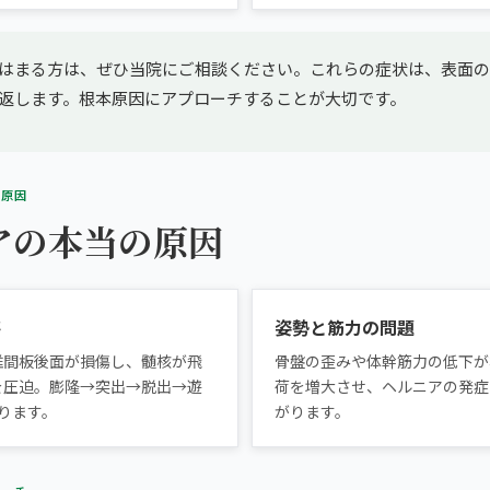
はまる方は、ぜひ当院にご相談ください。これらの症状は、表面の
返します。根本原因にアプローチすることが大切です。
の原因
アの本当の原因
傷
姿勢と筋力の問題
椎間板後面が損傷し、髄核が飛
骨盤の歪みや体幹筋力の低下が
を圧迫。膨隆→突出→脱出→遊
荷を増大させ、ヘルニアの発症
ります。
がります。