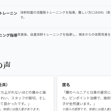
体幹前面の深層筋トレーニングを指導。難しい方にはEMS（楽
トレーニン
す。
改善後、自重体幹トレーニングを指導し、根本からの体質改善を
ニング指導
の声
社員）
匿名
立ち上がれないほどの痛みと偏
「腰のヘルニアと仕事の疲労に
きれい、スタッフが親切、そし
た。ピンポイント治療で、施術
べて良かったです。」
子が全然違います。」
す。体感には個人差があります。
※個人の感想です。体感には個人差