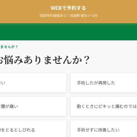
あなたの一院
WEBで予約する
初回特別価格あり｜池袋駅 徒歩1〜2分
を。
りませんか？
お悩みありませんか？
辛い
手術したが再発した
で腰が痛い
動くときにピキッと痛むのでは
勢をとるとしびれる
手術せずに改善したい