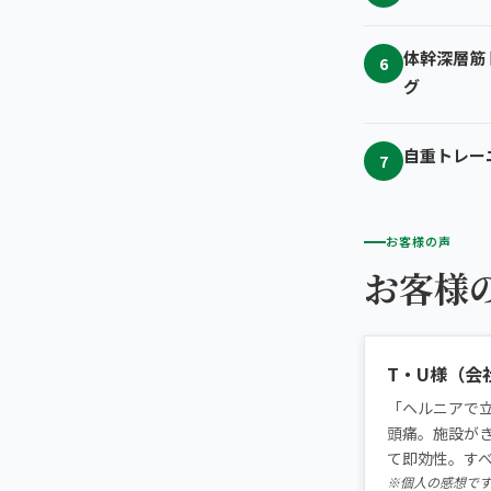
体幹深層筋
6
グ
自重トレー
7
お客様の声
お客様
T・U様（会
「ヘルニアで
頭痛。施設が
て即効性。す
※個人の感想で