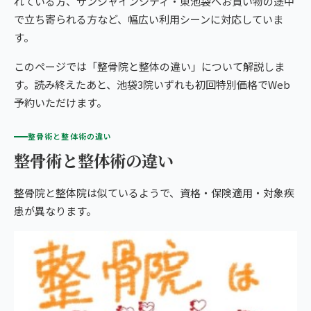
れている方、サンシャインシティ・東池袋へお買い物の途中
giversメソッドGIFT
で立ち寄られる方など、幅広い利用シーンに対応していま
ぎっくり腰
よくある質問
メディア掲載
研究・論文
す。
池袋3院から予約する
股関節痛
ご予約・お問い合わせ
医師・専門家の推薦
ブランド全体トップ（全国125院）
このページでは「整骨院と整体の違い」について解説しま
す。読み終えたあと、池袋3院いずれも初回特別価格でWeb
IKEBUKURO AREA
五十肩
全国の店舗一覧
予約いただけます。
池袋の3院から、
猫背・姿勢矯正
あなたの一院を。
整骨術と整体術の違い
整骨術と整体術の違い
椎間板ヘルニア
体の重だるさ
整骨院と整体院は似ているようで、資格・保険適用・対象疾
患が異なります。