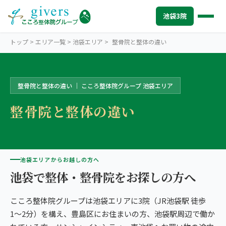
池袋3院
トップ
>
エリア一覧
>
池袋エリア
>
整骨院と整体の違い
整骨院と整体の違い ｜ こころ整体院グループ 池袋エリア
IKEBUKURO
池袋エリアトップ
整骨院と整体の違い
STORES
池袋3院から探す
こころ整体院 池袋東口院
SYMPTOMS
症状から探す
こころ整体院 池袋メトロポリタン口院
肩こり・首こり
INFO
池袋エリアからお越しの方へ
池袋エリアの情報
池袋で整体・整骨院をお探しの方へ
こころ整骨院 池袋西口院
腰痛
初めての方へ
TRUST
信頼の根拠
3院の比較・選び方
こころ整体院グループは池袋エリアに3院（JR池袋駅 徒歩
頭痛・偏頭痛
料金
お客様の声
ABOUT US
こころ整体院について
1〜2分）を構え、豊島区にお住まいの方、池袋駅周辺で働か
膝痛
アクセス・営業時間
スタッフ紹介