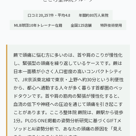
ランナー膝
広島エリア（4院）
口コミ20,257件・平均4.8
年間約80万人来院
ゴルフ
九州
MLB球団10年トレーナー在籍
全国125店舗
特許技術使用
テニス
福岡エリア（9院）
ヨガ・ピラティス
鹿児島エリア（3院）
蕨で頭痛に悩む方に多いのは、首や肩のこりが慢性化
し、緊張型の頭痛を繰り返しているケースです。蕨は
→ エリア一覧（全11エリア）
日本一面積が小さく人口密度の高いコンパクトシティ
で、JR京浜東北線で東京・上野へ約30分という利便性
から、都心へ通勤する人々が多く暮らす首都圏のベッ
ドタウンです。首や肩の筋肉の緊張が慢性化すると、
血流の低下や神経への圧迫を通じて頭痛を引き起こす
ことがあります。こころ整体院 蕨院は、蕨駅から徒歩
1分。PLOS ONE掲載の姿勢分析研究に基づくGIFTメ
ソッドとAI姿勢分析で、あなたの頭痛の原因を「見え