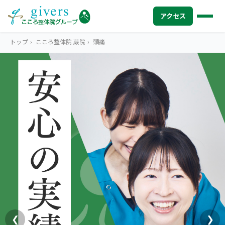
アクセス
トップ
›
こころ整体院 蕨院
›
頭痛
HOME
トップ
SYMPTOMS
症状から探す
腰痛
MENU
メニューから探す
肩こり・首こり
STORE
店舗一覧
頭痛
AREA
エリアから探す
北海道
四十肩・五十肩
ABOUT US
私たちについて
札幌エリア（13院）
❮
❯
膝痛・関節痛