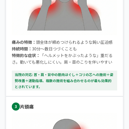
痛みの特徴：
頭全体が締めつけられるような鈍い圧迫感
持続時間：
30分〜数日つづくことも
特徴的な症状：
「ヘルメットをかぶったような」重だる
さ。動いても悪化しにくい。肩・首のこりを伴いやすい
当院の対応: 首・肩・背中の筋肉ほぐし＋コリの芯への施術＋姿
勢改善＋運動指導。複数の施術を組み合わせるのが最も効果的
とされています。
片頭痛
3