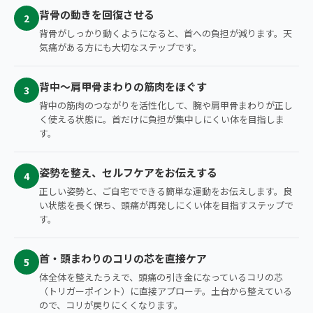
背骨の動きを回復させる
2
背骨がしっかり動くようになると、首への負担が減ります。天
気痛がある方にも大切なステップです。
背中〜肩甲骨まわりの筋肉をほぐす
3
背中の筋肉のつながりを活性化して、腕や肩甲骨まわりが正し
く使える状態に。首だけに負担が集中しにくい体を目指しま
す。
姿勢を整え、セルフケアをお伝えする
4
正しい姿勢と、ご自宅でできる簡単な運動をお伝えします。良
い状態を長く保ち、頭痛が再発しにくい体を目指すステップで
す。
首・頭まわりのコリの芯を直接ケア
5
体全体を整えたうえで、頭痛の引き金になっているコリの芯
（トリガーポイント）に直接アプローチ。土台から整えている
ので、コリが戻りにくくなります。