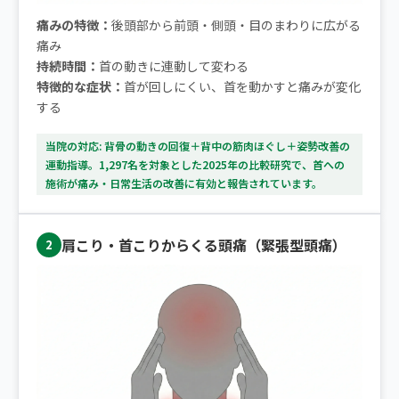
痛みの特徴：
後頭部から前頭・側頭・目のまわりに広がる
痛み
持続時間：
首の動きに連動して変わる
特徴的な症状：
首が回しにくい、首を動かすと痛みが変化
する
当院の対応: 背骨の動きの回復＋背中の筋肉ほぐし＋姿勢改善の
運動指導。1,297名を対象とした2025年の比較研究で、首への
施術が痛み・日常生活の改善に有効と報告されています。
肩こり・首こりからくる頭痛（緊張型頭痛）
2