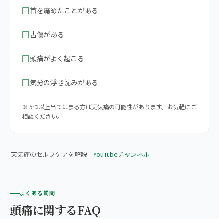
□
首を痛めたことがある
□
古傷がある
□
頭痛がよく起こる
□
気分の浮き沈みがある
※ 5つ以上当てはまる方は天気痛の可能性があります。お気軽にご
相談ください。
▶ 【完全版】気圧の変化による頭痛の原因・対策・セルフケア全
て教えます
天気痛のセルフケアを解説｜
YouTubeチャンネル
よくある質問
頭痛に関するFAQ