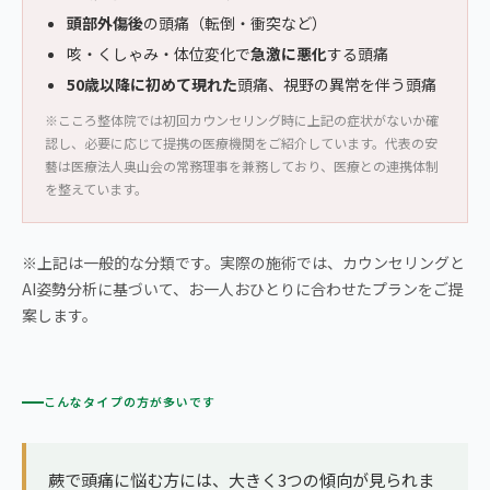
頭部外傷後
の頭痛（転倒・衝突など）
咳・くしゃみ・体位変化で
急激に悪化
する頭痛
50歳以降に初めて現れた
頭痛、視野の異常を伴う頭痛
※こころ整体院では初回カウンセリング時に上記の症状がないか確
認し、必要に応じて提携の医療機関をご紹介しています。代表の安
藝は医療法人奥山会の常務理事を兼務しており、医療との連携体制
を整えています。
※上記は一般的な分類です。実際の施術では、カウンセリングと
AI姿勢分析に基づいて、お一人おひとりに合わせたプランをご提
案します。
こんなタイプの方が多いです
蕨で頭痛に悩む方には、大きく3つの傾向が見られま