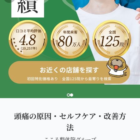
こころ整体院グループについて
東北
股関節の痛み
初めての方へ
ご予約はこちら
仙台エリア（4院）
産後の不調・体型の崩れ
giversメソッドGIFT
関東
OUR CONCEPT
骨盤の傾き・歪み
研究・論文
とらわれないカラダを。
池袋エリア（3院）
坐骨神経痛
医師・専門家からの推薦
新宿エリア（3院）
眼精疲労
メディア・実績
高田馬場エリア（2院）
ぎっくり腰
理想の通院期間について
亀戸エリア（2院）
寝違え
お客様の声
町田エリア（2院）
姿勢矯正
頭痛の原因・セルフケア・改善方
お知らせ
立川エリア（2院）
法
疲労回復
コラム
中国
こころ整体院グループ