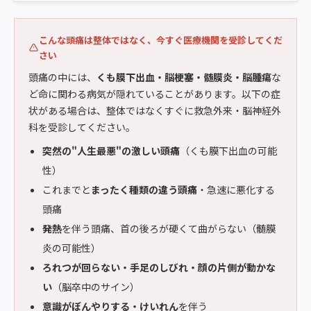
こんな頭痛は整体ではなく、今すぐ医療機関を受診してくだ
さい
頭痛の中には、
くも膜下出血・脳梗塞・髄膜炎・脳腫瘍
な
ど命に関わる病気が隠れていることがあります。以下の症
状がある場合は、整体ではなくすぐに救急外来・脳神経外
科を受診してください。
突然の"人生最悪"の激しい頭痛
（くも膜下出血の可能
性）
これまでと
まったく種類の違う頭痛
・急速に悪化する
頭痛
発熱
を伴う頭痛、首の後ろが硬くて曲がらない（髄膜
炎の可能性）
ろれつが回らない・手足のしびれ・顔の片側が動かな
い
（脳卒中のサイン）
意識がぼんやりする・けいれん
を伴う