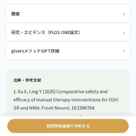
›
腰痛
›
研究・エビデンス（PLOS ONE論文）
›
giversメソッドGIFT詳細
出典・参考文献
1. Xu X, Ling Y (2025) Comparative safety and
efficacy of manual therapy interventions for CGH:
SR and NMA. Front Neurol. 16:1566764.
2. Kamonseki DH et al. (2022) Effectiveness of
manual therapy in TTH: SR and MA. Disabil Rehabil.
初回特別価格で予約する
44(10):1780-1789.