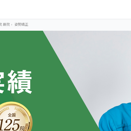
院 蕨院
›
姿勢矯正
OUR CONCEPT
とらわれないカラ