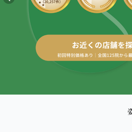
AREA
エリアから探す
四十肩・五十肩
北海道
ABOUT US
私たちについて
膝痛・関節痛
札幌エリア（13院）
こころ整体院グループについて
股関節の痛み
東北
初めての方へ
仙台エリア（4院）
産後の不調・体型の崩れ
ご予約はこちら
giversメソッドGIFT
関東
骨盤の傾き・歪み
池袋エリア（3院）
研究・論文
坐骨神経痛
新宿エリア（3院）
医師・専門家からの推薦
眼精疲労
高田馬場エリア（2院）
メディア・実績
ぎっくり腰