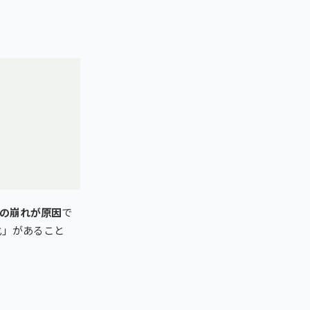
の崩れが原因
で
化」があること