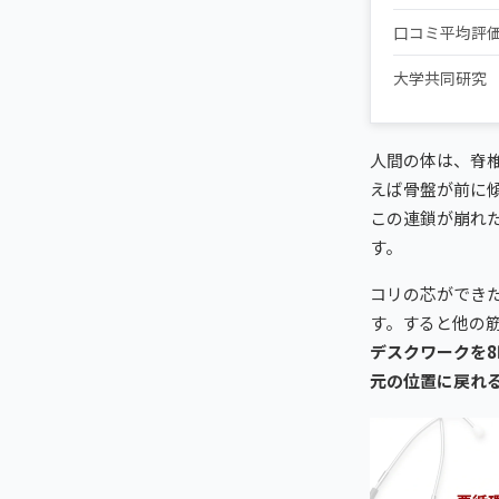
口コミ平均評
大学共同研究
人間の体は、脊
えば骨盤が前に
この連鎖が崩れ
す。
コリの芯ができ
す。すると他の
デスクワークを
元の位置に戻れ