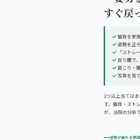
すぐ戻
猫背を家
姿勢を正
「ストレ
反り腰で
肩こり・
写真を見
2つ以上当ては
す。猫背・スト
が、当院の分析
姿勢が崩れる原