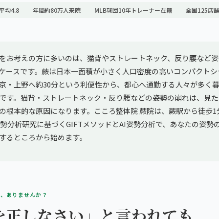
平均4.8
年間約80万人来院
MLB球団10年トレーナー在籍
全国125店
をお考えの方に多いのは、猫背やストレートネック、反り腰など姿
ケースです。蕨は日本一面積が小さく人口密度の高いコンパクトシ
京・上野へ約30分という利便性から、都心へ通勤する人々が多く
です。猫背・ストレートネック・反り腰などの姿勢の崩れは、見た
の根本的な原因になります。こころ整体院 蕨院は、蕨駅から徒歩1分
姿勢分析研究に基づくGIFTメソッドとAI姿勢分析で、あなたの姿勢
するところから始めます。
み、ありませんか？
を正しなさい」と言われても、