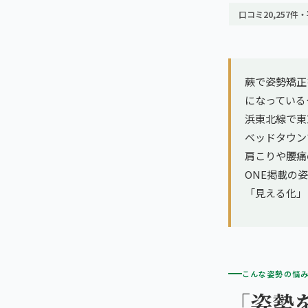
亀戸エリア（2院）
理想の通院期間について
口コミ20,257件・
寝違え
町田エリア（2院）
お客様の声
姿勢矯正
立川エリア（2院）
蕨で姿勢矯正
お知らせ
疲労回復
になっている
中国
浜東北線で東
コラム
ランナー膝
ベッドタウン
広島エリア（4院）
肩こりや腰痛
ゴルフ
ONE掲載の
九州
「見える化」
福岡エリア（9院）
テニス
鹿児島エリア（3院）
ヨガ・ピラティス
こんな姿勢の悩
→ エリア一覧（全11エリア）
「姿勢