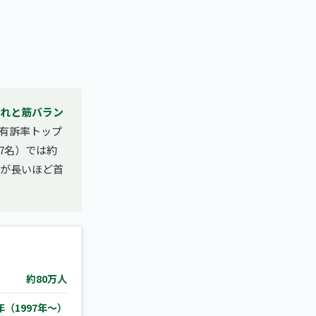
れと筋バラン
有訴率トップ
7名）では約
間が長いほど首
約80万人
年（1997年〜）