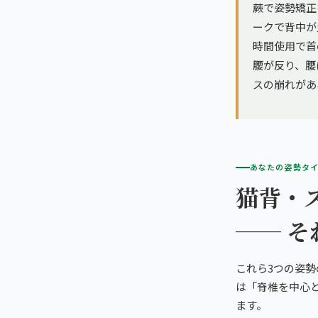
蕨で姿勢矯正
ークで背中が
時間使用で首
腰が反り、腰
スの崩れがあ
あなたの姿勢タ
猫背・
── 
これら3つの姿
は「脊椎を中心
ます。