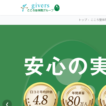
トップ
›
こころ整体
HOME
トップ
SYMPTOMS
症状から探す
腰痛
MENU
メニューから探す
肩こり・首こり
STORE
店舗一覧
頭痛
❮