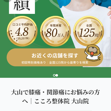
こころ整体院グループについて
東北
股関節の痛み
初めての方へ
ご予約はこちら
仙台エリア（4院）
産後の不調・体型の崩れ
giversメソッドGIFT
関東
OUR CONCEPT
骨盤の傾き・歪み
研究・論文
とらわれないカラダを。
池袋エリア（3院）
坐骨神経痛
医師・専門家からの推薦
新宿エリア（3院）
眼精疲労
メディア・実績
高田馬場エリア（2院）
ぎっくり腰
理想の通院期間について
亀戸エリア（2院）
寝違え
お客様の声
町田エリア（2院）
姿勢矯正
大山で膝痛・関節痛にお悩みの方
お知らせ
立川エリア（2院）
へ｜こころ整体院 大山院
疲労回復
コラム
中国