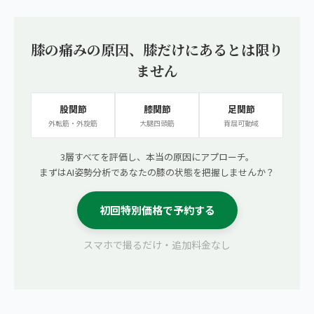
膝の痛みの原因、膝だけにあるとは限り
ません
股関節
膝関節
足関節
外転筋・外旋筋
大腿四頭筋
背屈可動域
3層すべてを評価し、本当の原因にアプローチ。
まずはAI姿勢分析であなたの膝の状態を把握しませんか？
初回特別価格で予約する
スマホで撮るだけ・追加料金なし