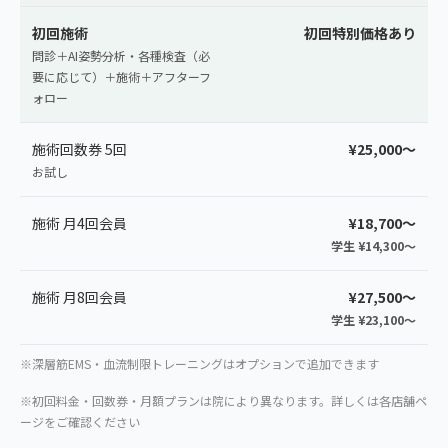
初回施術
初回特別価格あり
問診＋AI姿勢分析・各種検査（必
要に応じて）＋施術＋アフターフ
ォロー
施術回数券 5回
¥25,000〜
お試し
施術 月4回会員
¥18,700〜
学生 ¥14,300〜
施術 月8回会員
¥27,500〜
学生 ¥23,100〜
※深層筋EMS・血流制限トレーニングはオプションで追加できます
※初回料金・回数券・月額プランは院により異なります。詳しくは各店舗ペ
ージをご確認ください