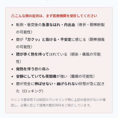
こんな膝の症状は、まず医療機関を受診してください
転倒・衝突後の
急激なはれ・内出血
（骨折・靭帯断裂
の可能性）
膝が
「ガクッ」と抜ける・不安定
に感じる（靭帯損傷
の可能性）
膝が赤く熱を持って
はれている（感染・痛風の可能
性）
発熱を伴う
膝の痛み
安静にしていても夜間痛
が強い（腫瘍の可能性）
膝が完全に
伸ばせない・曲げられない
状態が急に起き
た（ロッキング）
※こころ整体院では初回カウンセリング時に上記の症状がないか確
認し、必要に応じて提携の整形外科をご紹介しています。