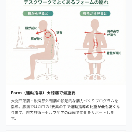
Form（運動指導）★膝痛で最重要
大腿四頭筋・股関節外転筋の段階的な筋力づくりプログラムを
指導。膝痛ではGIFTの4要素の中で
運動指導の比重が最も高く
な
ります。院内施術＋セルフケアの両輪で変化をサポートしま
す。