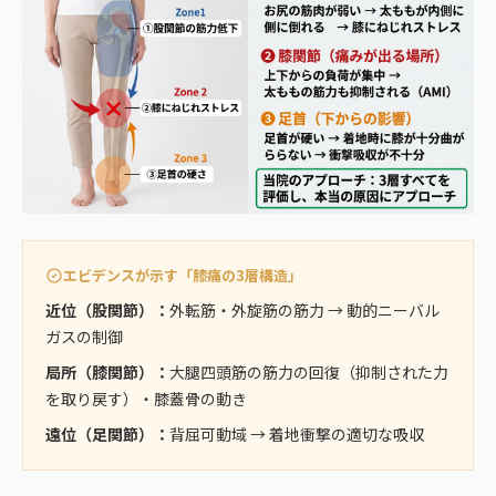
エビデンスが示す「膝痛の3層構造」
近位（股関節）：
外転筋・外旋筋の筋力 → 動的ニーバル
ガスの制御
局所（膝関節）：
大腿四頭筋の筋力の回復（抑制された力
を取り戻す）・膝蓋骨の動き
遠位（足関節）：
背屈可動域 → 着地衝撃の適切な吸収