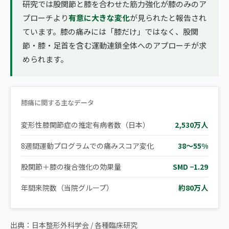
研究では股関節と膝を合わせた筋力強化が膝のみのア
プローチより
有意に大きな変化
が見られたと報告され
ています。膝の痛みには「膝だけ」ではなく、股関
節・膝・足首を含む運動連鎖全体へのアプローチが求
められます。
膝痛に関する主なデータ
変形性膝関節症の推定有病者数（日本）
2,530万人
8週間運動プログラムでの痛みスコア変化
38〜55%
股関節＋膝の複合強化の効果量
SMD −1.29
年間来院数（当院グループ）
約80万人
出典：日本整形外科学会 / 各種臨床研究