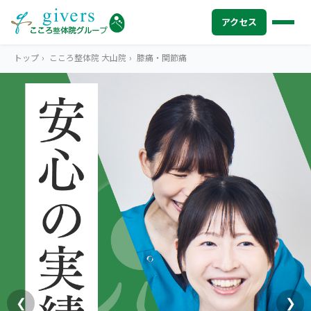
アクセス
トップ
›
こころ整体院 大山院
›
膝痛・関節痛
HOME
トップ
SYMPTOMS
症状から探す
腰痛
MENU
メニューから探す
肩こり・首こり
STORE
店舗一覧
頭痛
AREA
エリアから探す
北海道
四十肩・五十肩
ABOUT US
私たちについて
札幌エリア（13院）
❮
❯
膝痛・関節痛