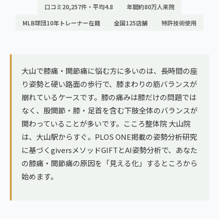
ランナー膝
口コミ20,257件・平均4.8
年間約80万人来院
広島エリア（4院）
MLB球団10年トレーナー在籍
全国125店舗
特許技術使用
ゴルフ
九州
テニス
福岡エリア（9院）
ヨガ・ピラティス
大山で膝痛・関節痛に悩む方に多いのは、長時間の座
鹿児島エリア（3院）
り姿勢と硬い路面の歩行で、膝まわりの筋バランスが
崩れているケースです。膝の痛みは膝だけの問題では
→ エリア一覧（全11エリア）
なく、股関節・膝・足首を含む下肢全体のバランスが
関わっていることが多いです。こころ整体院 大山院
は、大山駅からすぐ。PLOS ONE掲載の姿勢分析研究
に基づくgiversメソッドGIFTとAI姿勢分析で、あなた
の膝痛・関節痛の原因を「見える化」するところから
始めます。