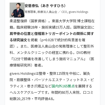
安藝泰弘（あき やすひろ）
常務理事, 医療法人奥山会 ／ CEO, givers Holdings
柔道整復師（国家資格）。東亜大学大学院 博士課程在
籍。臨床経験28年・施術実績15万人超。国際論文誌に
肩甲骨の位置と僧帽筋トリガーポイントの関係に関す
る研究論文
を掲載（p=0.028で統計的有意差を確
認）。また、医療法人奥山会の常務理事として整形外
科、メンタルクリニックの経営に携わる。DVD教材
『12分で膝痛を改善してしまう施術マニュアル』（医
療情報研究所）著者。
givers Holdingsは整骨・整体125院を中核に、鍼灸
院・筋膜整体・パーソナルエステ・フィットネス・ピ
ラティス・巻き爪矯正など
国内外165拠点
を展開する
ヘルスケアグループです。年間約80万人来院、口コミ
総数20,257件・平均評価4.8。