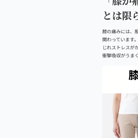
「膝が
とは限
膝の痛みには、
関わっています
じれストレスが
衝撃吸収がうま