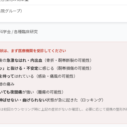
当院グループ）
学会 / 各種臨床研究
状は、まず医療機関を受診してください
後の
急激なはれ・内出血
（骨折・靭帯断裂の可能性）
ッ」と抜ける・不安定
に感じる（靭帯損傷の可能性）
を持って
はれている（感染・痛風の可能性）
膝の痛み
いても夜間痛
が強い（腫瘍の可能性）
伸ばせない・曲げられない
状態が急に起きた（ロッキング）
では初回カウンセリング時に上記の症状がないか確認し、必要に応じて提携の整形外