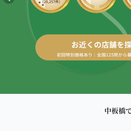
AREA
エリアから探す
四十肩・五十肩
北海道
ABOUT US
私たちについて
膝痛・関節痛
札幌エリア（13院）
こころ整体院グループについて
股関節の痛み
東北
初めての方へ
仙台エリア（4院）
産後の不調・体型の崩れ
ご予約はこちら
giversメソッドGIFT
関東
骨盤の傾き・歪み
池袋エリア（3院）
研究・論文
坐骨神経痛
新宿エリア（3院）
医師・専門家からの推薦
眼精疲労
中板橋
高田馬場エリア（2院）
メディア・実績
ぎっくり腰