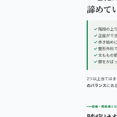
諦めて
階段の上
正座がで
歩き始め
整形外科
太ももの
膝をかば
2つ以上当ては
のバランス
にあ
膝痛・関節痛と