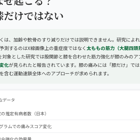
なぜ起こる？
膝だけではない
くは、加齢や軟骨のすり減りだけでは説明できません。研究によれ
予測するのはX線画像上の重症度ではなく
太ももの筋力（大腿四頭
名を対象とした研究では股関節と膝を合わせた筋力強化が膝のみのア
変化
が見られたと報告されています。膝の痛みには「膝だけ」では
を含む運動連鎖全体へのアプローチが求められます。
なデータ
症の推定有病者数（日本）
ログラムでの痛みスコア変化
複合強化の効果量