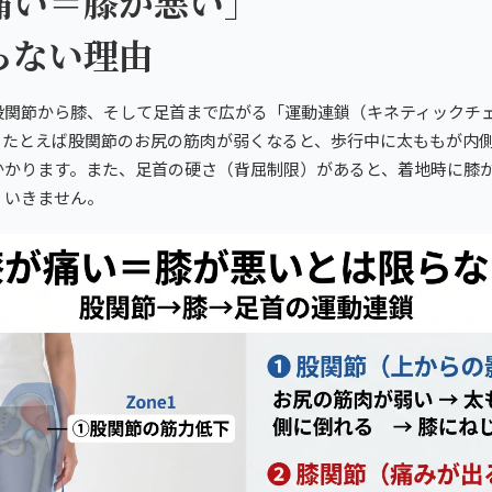
痛い＝膝が悪い」
らない理由
股関節から膝、そして足首まで広がる「運動連鎖（キネティックチ
。たとえば股関節のお尻の筋肉が弱くなると、歩行中に太ももが内
かかります。また、足首の硬さ（背屈制限）があると、着地時に膝
くいきません。