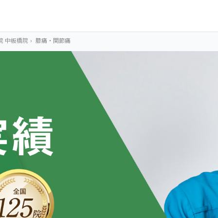
院 中板橋院
›
膝痛・関節痛
OUR CONCEPT
とらわれないカラ