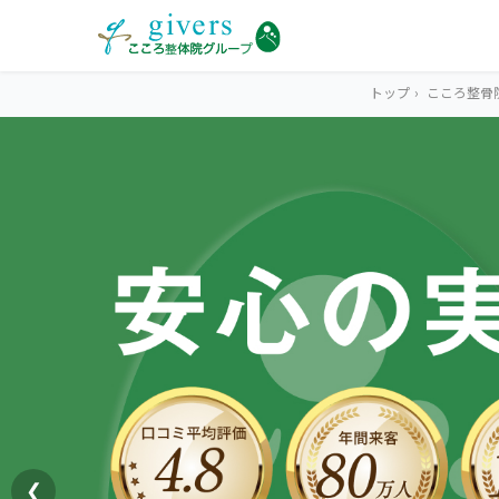
トップ
›
こころ整骨
HOME
トップ
SYMPTOMS
症状から探す
腰痛
MENU
メニューから探す
肩こり・首こり
STORE
店舗一覧
頭痛
❮