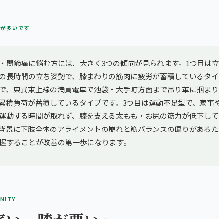
方が多いです
・関節痛に悩む方には、大きく3つの傾向が見られます。1つ目は
の長時間の立ち姿勢で、膝まわりの筋肉に疲労が蓄積しているタイ
で、東武東上線の満員電車で池袋・大手町方面まで吊り革に掴まり
累積負荷が蓄積しているタイプです。3つ目は運動不足型で、家事
運動する時間が取れず、膝を支える太もも・お尻の筋力が低下して
背景に下肢全体のアライメントの崩れと筋バランスの偏りがあるた
握することが改善の第一歩になります。
INITY