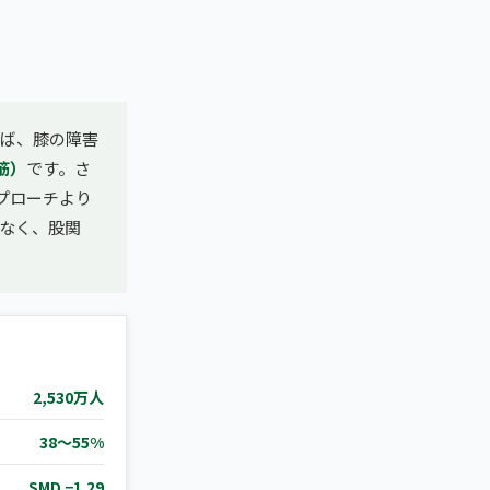
ば、膝の障害
筋）
です。さ
プローチより
なく、股関
2,530万人
38〜55%
SMD −1.29