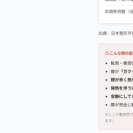
年間来院数（
出典：日本整形外科
こんな膝の症
転倒・衝突
膝が
「ガク
膝が赤く熱
発熱を伴う
安静にして
膝が完全に
※こころ整体院
ます。