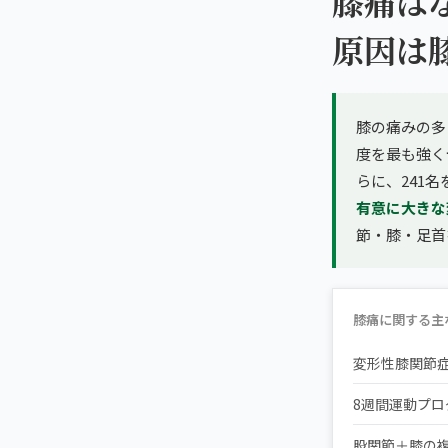
膝痛は
原因は
膝の痛みの多
度を最も強く
らに、241
有意に大きな
節・膝・足首
膝痛に関する主
変形性膝関節
8週間運動プ
股関節＋膝の