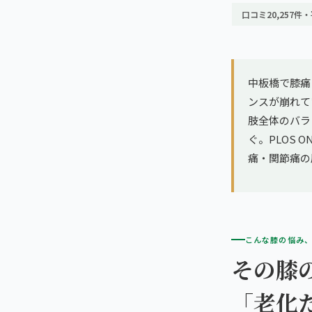
亀戸エリア（2院）
理想の通院期間について
口コミ20,257件・
寝違え
町田エリア（2院）
お客様の声
姿勢矯正
立川エリア（2院）
中板橋で膝痛
お知らせ
疲労回復
ンスが崩れて
中国
肢全体のバラ
コラム
ランナー膝
ぐ。PLOS 
広島エリア（4院）
痛・関節痛の
ゴルフ
九州
福岡エリア（9院）
テニス
こんな膝の悩み
鹿児島エリア（3院）
ヨガ・ピラティス
その膝
「老化
→ エリア一覧（全11エリア）