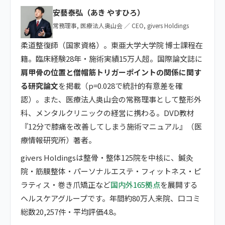
安藝泰弘（あき やすひろ）
常務理事, 医療法人奥山会 ／ CEO, givers Holdings
柔道整復師（国家資格）。東亜大学大学院 博士課程在
籍。臨床経験28年・施術実績15万人超。国際論文誌に
肩甲骨の位置と僧帽筋トリガーポイントの関係に関す
る研究論文
を掲載（p=0.028で統計的有意差を確
認）。また、医療法人奥山会の常務理事として整形外
科、メンタルクリニックの経営に携わる。DVD教材
『12分で膝痛を改善してしまう施術マニュアル』（医
療情報研究所）著者。
givers Holdingsは整骨・整体125院を中核に、鍼灸
院・筋膜整体・パーソナルエステ・フィットネス・ピ
ラティス・巻き爪矯正など
国内外165拠点
を展開する
ヘルスケアグループです。年間約80万人来院、口コミ
総数20,257件・平均評価4.8。