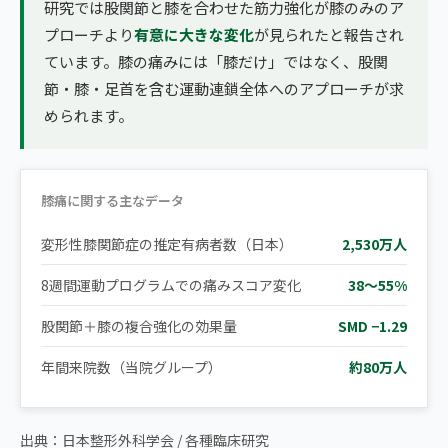
研究では股関節と膝を合わせた筋力強化が膝のみのア
プローチより
有意に大きな変化
が見られたと報告され
ています。膝の痛みには「膝だけ」ではなく、股関
節・膝・足首を含む運動連鎖全体へのアプローチが求
められます。
膝痛に関する主なデータ
変形性膝関節症の推定有病者数（日本）
2,530万人
8週間運動プログラムでの痛みスコア変化
38〜55%
股関節＋膝の複合強化の効果量
SMD −1.29
年間来院数（当院グループ）
約80万人
出典：日本整形外科学会 / 各種臨床研究