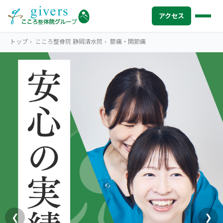
アクセス
トップ
›
こころ整骨院 静岡清水院
›
膝痛・関節痛
HOME
トップ
SYMPTOMS
症状から探す
腰痛
MENU
メニューから探す
肩こり・首こり
STORE
店舗一覧
頭痛
AREA
エリアから探す
北海道
四十肩・五十肩
ABOUT US
私たちについて
札幌エリア（13院）
❮
❯
膝痛・関節痛