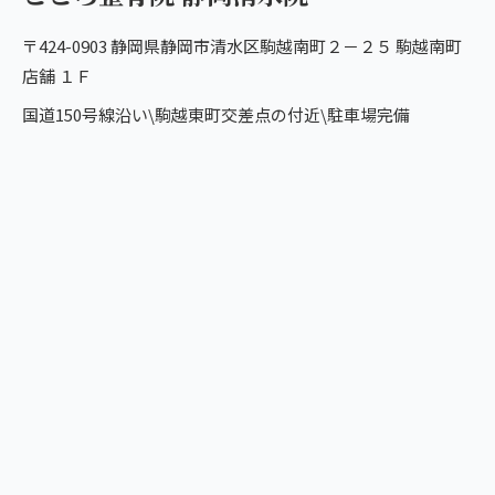
〒424-0903 静岡県静岡市清水区駒越南町２－２５ 駒越南町
店舗 １Ｆ
国道150号線沿い\駒越東町交差点の付近\駐車場完備