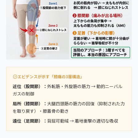
エビデンスが示す「膝痛の3層構造」
近位（股関節）：
外転筋・外旋筋の筋力 → 動的ニーバル
ガスの制御
局所（膝関節）：
大腿四頭筋の筋力の回復（抑制された力
を取り戻す）・膝蓋骨の動き
遠位（足関節）：
背屈可動域 → 着地衝撃の適切な吸収