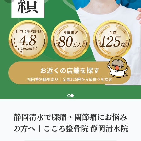
こころ整体院グループについて
東北
股関節の痛み
初めての方へ
ご予約はこちら
仙台エリア（4院）
産後の不調・体型の崩れ
giversメソッドGIFT
関東
OUR CONCEPT
骨盤の傾き・歪み
研究・論文
とらわれないカラダを。
池袋エリア（3院）
坐骨神経痛
医師・専門家からの推薦
新宿エリア（3院）
眼精疲労
メディア・実績
高田馬場エリア（2院）
ぎっくり腰
理想の通院期間について
亀戸エリア（2院）
寝違え
お客様の声
町田エリア（2院）
姿勢矯正
静岡清水で膝痛・関節痛にお悩み
お知らせ
立川エリア（2院）
の方へ｜こころ整骨院 静岡清水院
疲労回復
コラム
中国