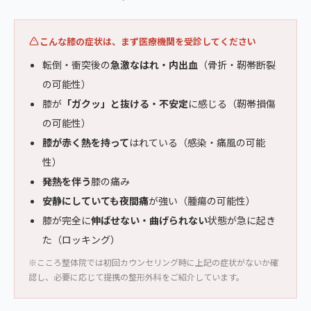
こんな膝の症状は、まず医療機関を受診してください
転倒・衝突後の
急激なはれ・内出血
（骨折・靭帯断裂
の可能性）
膝が
「ガクッ」と抜ける・不安定
に感じる（靭帯損傷
の可能性）
膝が赤く熱を持って
はれている（感染・痛風の可能
性）
発熱を伴う
膝の痛み
安静にしていても夜間痛
が強い（腫瘍の可能性）
膝が完全に
伸ばせない・曲げられない
状態が急に起き
た（ロッキング）
※こころ整体院では初回カウンセリング時に上記の症状がないか確
認し、必要に応じて提携の整形外科をご紹介しています。