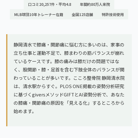
ランナー膝
口コミ20,257件・平均4.8
年間約80万人来院
広島エリア（4院）
MLB球団10年トレーナー在籍
全国125店舗
特許技術使用
ゴルフ
九州
テニス
福岡エリア（9院）
ヨガ・ピラティス
静岡清水で膝痛・関節痛に悩む方に多いのは、家事の
鹿児島エリア（3院）
立ち仕事と運動不足で、膝まわりの筋バランスが崩れ
ているケースです。膝の痛みは膝だけの問題ではな
→ エリア一覧（全11エリア）
く、股関節・膝・足首を含む下肢全体のバランスが関
わっていることが多いです。こころ整骨院 静岡清水院
は、清水駅からすぐ。PLOS ONE掲載の姿勢分析研究
に基づくgiversメソッドGIFTとAI姿勢分析で、あなた
の膝痛・関節痛の原因を「見える化」するところから
始めます。