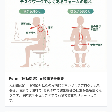
Form（運動指導）★膝痛で最重要
大腿四頭筋・股関節外転筋の段階的な筋力づくりプログラムを
指導。膝痛ではGIFTの4要素の中で
運動指導の比重が最も高く
な
ります。院内施術＋セルフケアの両輪で変化をサポートしま
す。