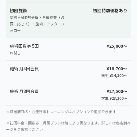
初回施術
初回特別価格あり
問診＋AI姿勢分析・各種検査（必
要に応じて）＋施術＋アフターフ
ォロー
施術回数券 5回
¥25,000〜
お試し
施術 月4回会員
¥18,700〜
学生 ¥14,300〜
施術 月8回会員
¥27,500〜
学生 ¥23,100〜
※深層筋EMS・血流制限トレーニングはオプションで追加できます
※初回料金・回数券・月額プランは院により異なります。詳しくは各店舗ペ
ージをご確認ください