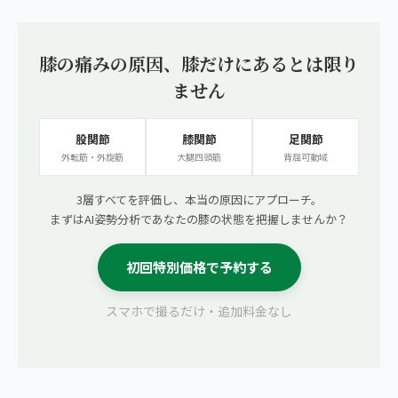
膝の痛みの原因、膝だけにあるとは限り
ません
股関節
膝関節
足関節
外転筋・外旋筋
大腿四頭筋
背屈可動域
3層すべてを評価し、本当の原因にアプローチ。
まずはAI姿勢分析であなたの膝の状態を把握しませんか？
初回特別価格で予約する
スマホで撮るだけ・追加料金なし