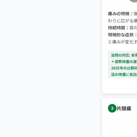
痛みの特徴：
わりに広がる
持続時間：
首
特徴的な症状
と痛みが変化
当院の対応: 
＋姿勢改善の運
2025年の比
活の改善に有効
片頭痛
3