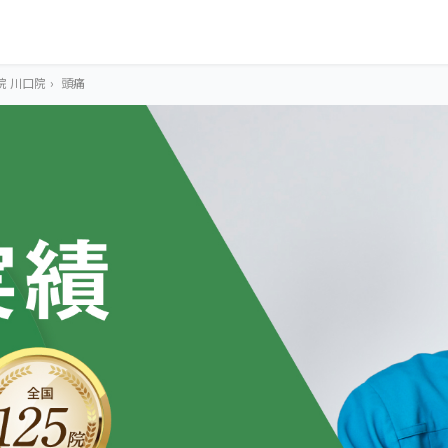
院 川口院
›
頭痛
OUR CONCEPT
とらわれないカラ