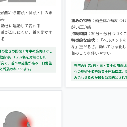
後頭部から前頭・側頭・目のま
痛み
痛みの特徴：
頭全体が締めつけ
の動きに連動して変わる
鈍い圧迫感
：
首が回しにくい、首を動かす
持続時間：
30分〜数日つづく
する
特徴的な症状：
「ヘルメットを
な」重だるさ。動いても悪化し
背骨の動きの回復＋背中の筋肉ほぐし
首のこりを伴いやすい
動指導。1,297名を対象とした
較研究で、首への施術が痛み・日常生
当院の対応: 首・肩・背中の筋肉
と報告されています。
への施術＋姿勢改善＋運動指導。
み合わせるのが最も効果的とされ