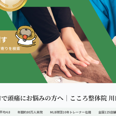
ダを。
口で頭痛にお悩みの方へ｜こころ整体院 川
平均4.8
年間約80万人来院
MLB球団10年トレーナー在籍
全国125店