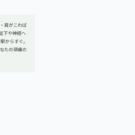
・肩がこわば
低下や神経へ
口駅からすぐ。
、あなたの頭痛の