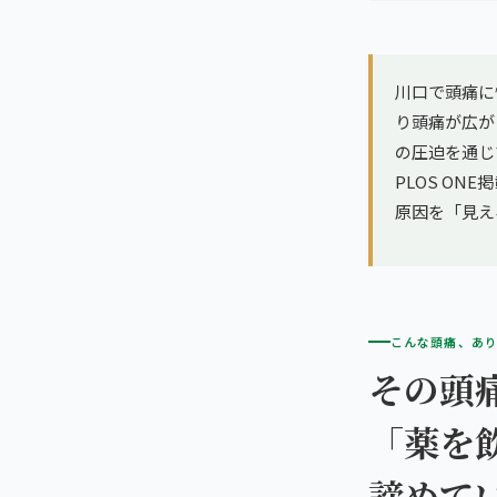
亀戸エリア（2院）
理想の通院期間について
寝違え
町田エリア（2院）
お客様の声
川口で頭痛に
姿勢矯正
り頭痛が広が
立川エリア（2院）
お知らせ
の圧迫を通じ
疲労回復
PLOS ON
中国
コラム
原因を「見え
ランナー膝
広島エリア（4院）
ゴルフ
九州
福岡エリア（9院）
テニス
こんな頭痛、あ
その頭
鹿児島エリア（3院）
ヨガ・ピラティス
「薬を
→ エリア一覧（全11エリア）
諦めて