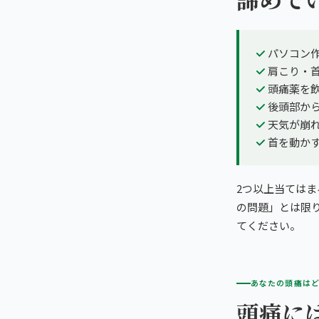
パソコン
肩こり・
頭痛薬を
後頭部か
天気が崩
首を動か
2つ以上当てはま
の問題」とは限
てください。
あなたの頭痛は
頭痛に