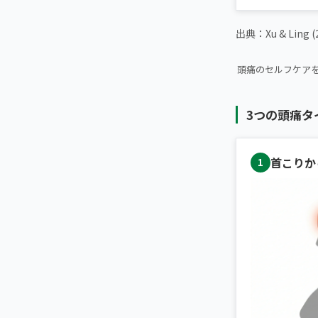
出典：Xu & Ling 
▶ 【拡散希望】
頭痛のセルフケア
3つの頭痛タ
首こりか
1