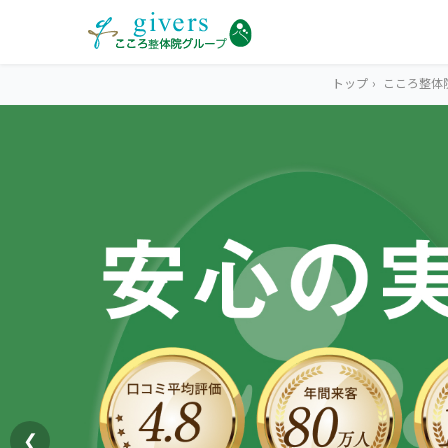
トップ
›
こころ整体
HOME
トップ
SYMPTOMS
症状から探す
腰痛
MENU
メニューから探す
肩こり・首こり
STORE
店舗一覧
頭痛
❮