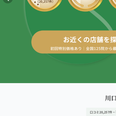
AREA
エリアから探す
四十肩・五十肩
北海道
ABOUT US
私たちについて
膝痛・関節痛
札幌エリア（13院）
こころ整体院グループについて
股関節の痛み
東北
初めての方へ
仙台エリア（4院）
産後の不調・体型の崩れ
ご予約はこちら
giversメソッドGIFT
関東
骨盤の傾き・歪み
池袋エリア（3院）
研究・論文
坐骨神経痛
新宿エリア（3院）
医師・専門家からの推薦
眼精疲労
川
高田馬場エリア（2院）
メディア・実績
ぎっくり腰
口コミ20,257件・