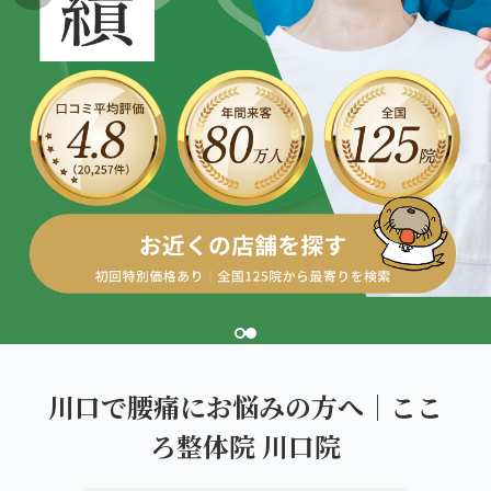
こころ整体院グループについて
東北
股関節の痛み
初めての方へ
ご予約はこちら
仙台エリア（4院）
産後の不調・体型の崩れ
giversメソッドGIFT
関東
OUR CONCEPT
骨盤の傾き・歪み
研究・論文
とらわれないカラダを。
池袋エリア（3院）
坐骨神経痛
医師・専門家からの推薦
新宿エリア（3院）
眼精疲労
メディア・実績
高田馬場エリア（2院）
ぎっくり腰
理想の通院期間について
亀戸エリア（2院）
寝違え
お客様の声
町田エリア（2院）
姿勢矯正
川口で腰痛にお悩みの方へ｜ここ
お知らせ
立川エリア（2院）
ろ整体院 川口院
疲労回復
コラム
中国