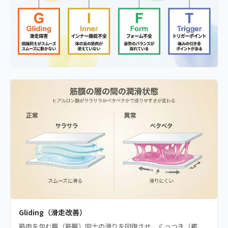
Gliding（滑走改善）
筋肉を包む膜（筋膜）同士の滑りを回復させ、くっつき（癒