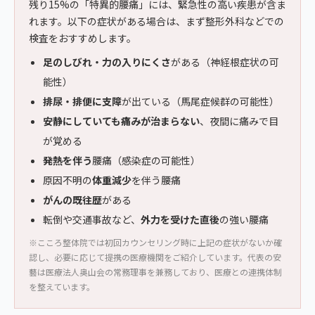
残り15%の「特異的腰痛」には、緊急性の高い疾患が含ま
れます。以下の症状がある場合は、まず整形外科などでの
検査をおすすめします。
足のしびれ・力の入りにくさ
がある（神経根症状の可
能性）
排尿・排便に支障
が出ている（馬尾症候群の可能性）
安静にしていても痛みが治まらない
、夜間に痛みで目
が覚める
発熱を伴う
腰痛（感染症の可能性）
原因不明の
体重減少
を伴う腰痛
がんの既往歴
がある
転倒や交通事故など、
外力を受けた直後
の強い腰痛
※こころ整体院では初回カウンセリング時に上記の症状がないか確
認し、必要に応じて提携の医療機関をご紹介しています。代表の安
藝は医療法人奥山会の常務理事を兼務しており、医療との連携体制
を整えています。