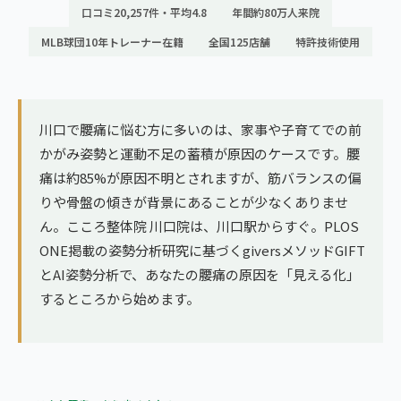
ランナー膝
口コミ20,257件・平均4.8
年間約80万人来院
広島エリア（4院）
MLB球団10年トレーナー在籍
全国125店舗
特許技術使用
ゴルフ
九州
テニス
福岡エリア（9院）
ヨガ・ピラティス
川口で腰痛に悩む方に多いのは、家事や子育てでの前
鹿児島エリア（3院）
かがみ姿勢と運動不足の蓄積が原因のケースです。腰
痛は約85%が原因不明とされますが、筋バランスの偏
→ エリア一覧（全11エリア）
りや骨盤の傾きが背景にあることが少なくありませ
ん。こころ整体院 川口院は、川口駅からすぐ。PLOS
ONE掲載の姿勢分析研究に基づくgiversメソッドGIFT
とAI姿勢分析で、あなたの腰痛の原因を「見える化」
するところから始めます。