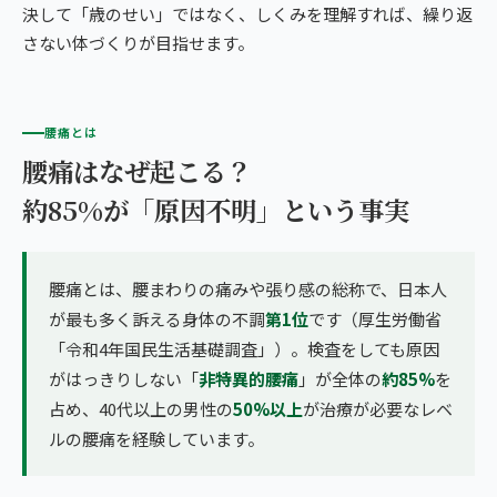
決して「歳のせい」ではなく、しくみを理解すれば、繰り返
さない体づくりが目指せます。
腰痛とは
腰痛はなぜ起こる？
約85%が「原因不明」という事実
腰痛とは、腰まわりの痛みや張り感の総称で、日本人
が最も多く訴える身体の不調
第1位
です（厚生労働省
「令和4年国民生活基礎調査」）。検査をしても原因
がはっきりしない「
非特異的腰痛
」が全体の
約85%
を
占め、40代以上の男性の
50%以上
が治療が必要なレベ
ルの腰痛を経験しています。