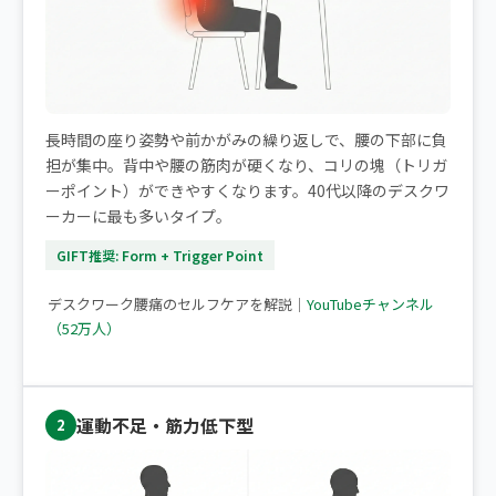
長時間の座り姿勢や前かがみの繰り返しで、腰の下部に負
担が集中。背中や腰の筋肉が硬くなり、コリの塊（トリガ
ーポイント）ができやすくなります。40代以降のデスクワ
ーカーに最も多いタイプ。
GIFT推奨: Form + Trigger Point
▶ デスクワークで腰痛になりやすい方へ
デスクワーク腰痛のセルフケアを解説｜
YouTubeチャンネル
（52万人）
運動不足・筋力低下型
2