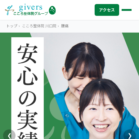
アクセス
トップ
›
こころ整体院 川口院
›
腰痛
HOME
トップ
SYMPTOMS
症状から探す
腰痛
MENU
メニューから探す
肩こり・首こり
STORE
店舗一覧
頭痛
AREA
エリアから探す
北海道
四十肩・五十肩
ABOUT US
私たちについて
札幌エリア（13院）
❮
❯
膝痛・関節痛