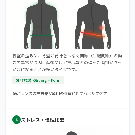
骨盤の歪みや、骨盤と背骨をつなぐ関節（仙腸関節）の動
きの異常が原因。産後や片足重心などの偏った習慣がきっ
かけになることが多いタイプです。
GIFT推奨: Gliding + Form
▶ 片側だけの腰痛｜痛みが楽になるストレッチ2選
筋バランスの左右差が原因の腰痛に対するセルフケア
ストレス・慢性化型
4