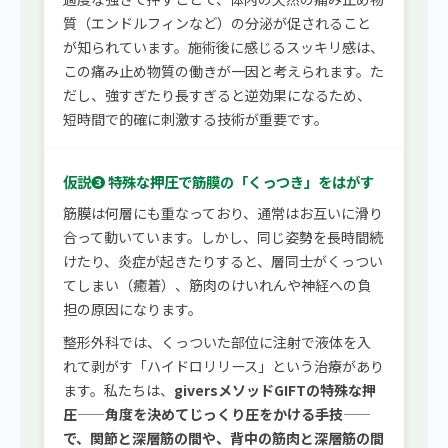
質（エンドルフィンなど）の分泌が促されること
が知られています。施術後に感じるスッキリ感は、
この痛み止め物質の働きが一因と考えられます。た
だし、強すぎたり長すぎると逆効果になるため、
短時間で的確に刺激する技術が重要です。
仮説❸ 特殊な押圧で筋膜の「くっつき」をはがす
筋膜は何層にも重なっており、通常はお互いに滑り
合って動いています。しかし、同じ姿勢を長時間続
けたり、炎症が起きたりすると、層同士がくっつい
てしまい（癒着）、筋肉のけいれんや神経への負
担の原因になります。
整形外科では、くっついた部位に注射で液体を入
れて剥がす「ハイドロリリース」という治療があり
ます。私たちは、
giversメソッドGIFTの特殊な押
圧——角度を決めてじっくり圧をかける手技——
で、関節と深層筋の間や、背中の筋肉と深層筋の間