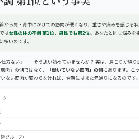
不調 第1位という事実
首から肩・背中にかけての筋肉が硬くなり、重さや痛みを感じる状
では
女性の体の不調 第1位
、
男性でも第2位
。あなたと同じ悩みを
に多いのです。
ら仕方ない」——そう思い始めていませんか？ 実は、肩こりが繰り
る筋肉」の側ではなく、
「働いていない筋肉」の側
にあります。こ
ていない筋肉が変わらなければ、翌朝にはまた元通りになるのです
ータ
状
状
当院グループ）