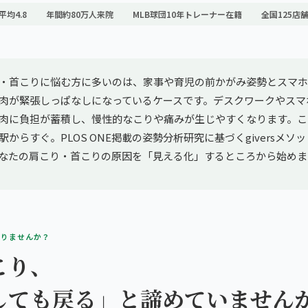
平均4.8
年間約80万人来院
MLB球団10年トレーナー在籍
全国125店
・首こりに悩む方に多いのは、家事や育児の前かがみ姿勢とスマホ
肉が緊張しっぱなしになっているケースです。デスクワークやスマ
肉に負担が蓄積し、慢性的なこりや痛みが生じやすくなります。こ
からすぐ。PLOS ONE掲載の姿勢分析研究に基づくgiversメソッド
なたの肩こり・首こりの原因を「見える化」するところから始めま
ありませんか？
こり、
しても戻る」と諦めていません