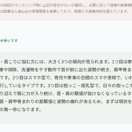
では初回カウンセリング時に上記の症状がないか確認し、必要に応じて提携の医療機
藝は医療法人奥山会の常務理事を兼務しており、医療との連携体制を整えています。
方が多いです
・首こりに悩む方には、大きく3つの傾向が見られます。1つ目は
事や掃除、洗濯物を干す動作で首が前に出た姿勢が続き、肩甲骨ま
です。2つ目はスマホ型で、育児や家事の合間のスマホ使用で、い
行しているタイプです。3つ目は抱っこ・授乳型で、日々の抱っこ
り迎えで肩に力が入り続け、首・肩の緊張が抜けなくなっているタ
首・肩甲骨まわりの筋緊張と姿勢の崩れがあるため、まずは現状を
の第一歩になります。