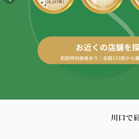
AREA
エリアから探す
四十肩・五十肩
北海道
ABOUT US
私たちについて
膝痛・関節痛
札幌エリア（13院）
こころ整体院グループについて
股関節の痛み
東北
初めての方へ
仙台エリア（4院）
産後の不調・体型の崩れ
ご予約はこちら
giversメソッドGIFT
関東
骨盤の傾き・歪み
池袋エリア（3院）
研究・論文
坐骨神経痛
新宿エリア（3院）
医師・専門家からの推薦
眼精疲労
川口で
高田馬場エリア（2院）
メディア・実績
ぎっくり腰