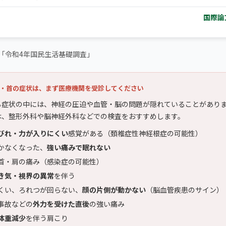
国際論
「令和4年国民生活基礎調査」
・首の症状は、まず医療機関を受診してください
る症状の中には、神経の圧迫や血管・脳の問題が隠れていることがあり
は、整形外科や脳神経外科などでの検査をおすすめします。
びれ・力が入りにくい
感覚がある（頚椎症性神経根症の可能性）
かなくなった、
強い痛みで眠れない
首・肩の痛み（感染症の可能性）
き気・視界の異常
を伴う
くい、ろれつが回らない、
顔の片側が動かない
（脳血管疾患のサイン）
事故などの
外力を受けた直後
の強い痛み
体重減少
を伴う肩こり