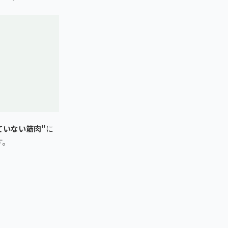
ていない筋肉"
に
す。