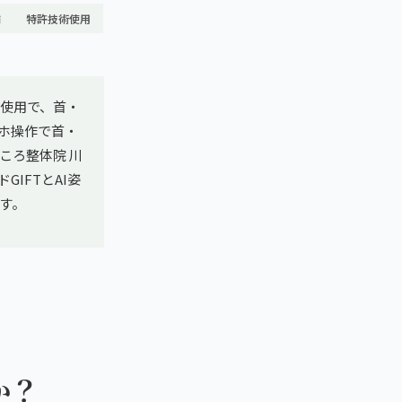
舗
特許技術使用
使用で、首・
ホ操作で首・
ころ整体院 川
GIFTとAI姿
す。
か？