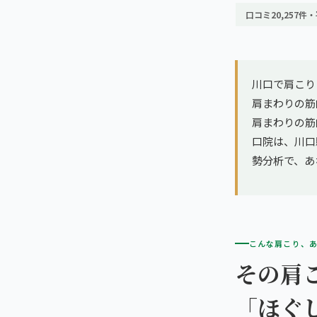
亀戸エリア（2院）
理想の通院期間について
口コミ20,257件・
寝違え
町田エリア（2院）
お客様の声
姿勢矯正
立川エリア（2院）
川口で肩こり
お知らせ
疲労回復
肩まわりの筋
中国
肩まわりの筋
コラム
ランナー膝
口院は、川口駅
広島エリア（4院）
勢分析で、あ
ゴルフ
九州
福岡エリア（9院）
テニス
こんな肩こり、
鹿児島エリア（3院）
ヨガ・ピラティス
その肩
「ほぐ
→ エリア一覧（全11エリア）