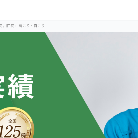
院 川口院
›
肩こり・首こり
OUR CONCEPT
とらわれないカラ