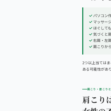
パソコン
マッサー
ほぐして
気づくと
右肩・左
肩こりか
2つ以上当ては
ある可能性があ
肩こり・首こり
肩こり