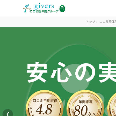
トップ
›
こころ整体
HOME
トップ
SYMPTOMS
症状から探す
腰痛
MENU
メニューから探す
肩こり・首こり
STORE
店舗一覧
頭痛
❮