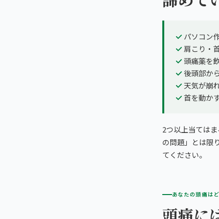
パソコン
肩こり・
頭痛薬を
後頭部か
天気が崩
首を動か
2つ以上当てはま
の問題」とは限
てください。
あなたの頭痛は
頭痛に