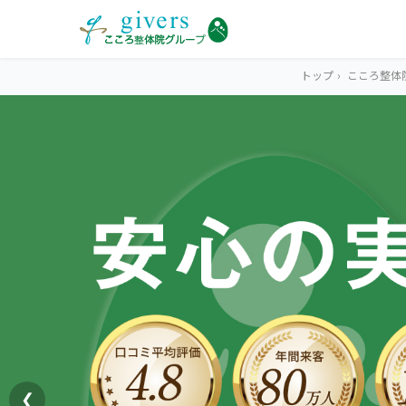
トップ
›
こころ整体
HOME
トップ
SYMPTOMS
症状から探す
腰痛
MENU
メニューから探す
肩こり・首こり
STORE
店舗一覧
頭痛
❮