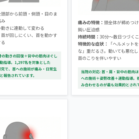
後頭部から前頭・側頭・目のま
痛み
痛みの特徴：
頭全体が締めつけ
の動きに連動して変わる
鈍い圧迫感
：
首が回しにくい、首を動かす
持続時間：
30分〜数日つづく
する
特徴的な症状：
「ヘルメットを
な」重だるさ。動いても悪化し
背骨の動きの回復＋背中の筋肉ほぐし
首のこりを伴いやすい
動指導。1,297名を対象とした
較研究で、首への施術が痛み・日常生
当院の対応: 首・肩・背中の筋肉
と報告されています。
への施術＋姿勢改善＋運動指導。
み合わせるのが最も効果的とされ