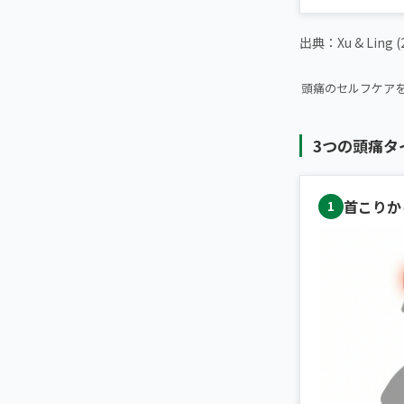
出典：Xu & Ling 
▶ 【拡散希望】
頭痛のセルフケア
3つの頭痛タ
首こりか
1