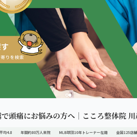
ダを。
越で頭痛にお悩みの方へ｜こころ整体院 川
平均4.8
年間約80万人来院
MLB球団10年トレーナー在籍
全国125店