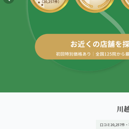
AREA
エリアから探す
四十肩・五十肩
北海道
ABOUT US
私たちについて
膝痛・関節痛
札幌エリア（13院）
こころ整体院グループについて
股関節の痛み
東北
初めての方へ
仙台エリア（4院）
産後の不調・体型の崩れ
ご予約はこちら
giversメソッドGIFT
関東
骨盤の傾き・歪み
池袋エリア（3院）
研究・論文
坐骨神経痛
新宿エリア（3院）
医師・専門家からの推薦
眼精疲労
川
高田馬場エリア（2院）
メディア・実績
ぎっくり腰
口コミ20,257件・