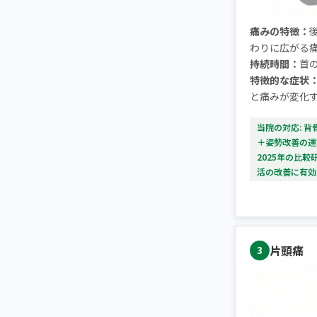
痛みの特徴：
わりに広がる
持続時間：
首
特徴的な症状
と痛みが変化
当院の対応: 
＋姿勢改善の運
2025年の比
活の改善に有効
片頭痛
3