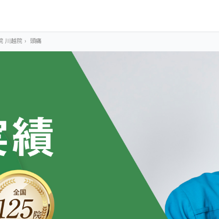
院 川越院
›
頭痛
OUR CONCEPT
とらわれないカラ