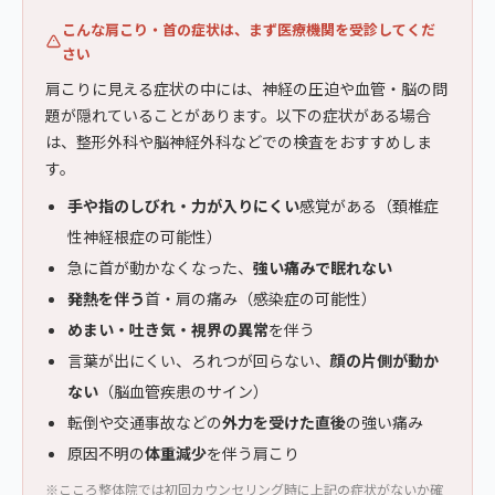
こんな肩こり・首の症状は、まず医療機関を受診してくだ
さい
肩こりに見える症状の中には、神経の圧迫や血管・脳の問
題が隠れていることがあります。以下の症状がある場合
は、整形外科や脳神経外科などでの検査をおすすめしま
す。
手や指のしびれ・力が入りにくい
感覚がある（頚椎症
性神経根症の可能性）
急に首が動かなくなった、
強い痛みで眠れない
発熱を伴う
首・肩の痛み（感染症の可能性）
めまい・吐き気・視界の異常
を伴う
言葉が出にくい、ろれつが回らない、
顔の片側が動か
ない
（脳血管疾患のサイン）
転倒や交通事故などの
外力を受けた直後
の強い痛み
原因不明の
体重減少
を伴う肩こり
※こころ整体院では初回カウンセリング時に上記の症状がないか確