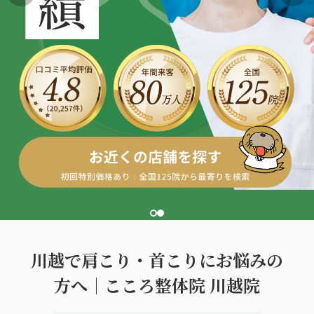
こころ整体院グループについて
東北
股関節の痛み
初めての方へ
ご予約はこちら
仙台エリア（4院）
産後の不調・体型の崩れ
giversメソッドGIFT
関東
OUR CONCEPT
骨盤の傾き・歪み
研究・論文
とらわれないカラダを。
池袋エリア（3院）
坐骨神経痛
医師・専門家からの推薦
新宿エリア（3院）
眼精疲労
メディア・実績
高田馬場エリア（2院）
ぎっくり腰
理想の通院期間について
亀戸エリア（2院）
寝違え
お客様の声
町田エリア（2院）
姿勢矯正
川越で肩こり・首こりにお悩みの
お知らせ
立川エリア（2院）
方へ｜こころ整体院 川越院
疲労回復
コラム
中国