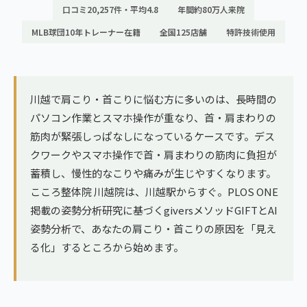
ランナー膝
口コミ20,257件・平均4.8
年間約80万人来院
広島エリア（4院）
MLB球団10年トレーナー在籍
全国125店舗
特許技術使用
ゴルフ
九州
テニス
福岡エリア（9院）
ヨガ・ピラティス
川越で肩こり・首こりに悩む方に多いのは、長時間の
鹿児島エリア（3院）
パソコン作業とスマホ操作が重なり、首・肩まわりの
筋肉が緊張しっぱなしになっているケースです。デス
→ エリア一覧（全11エリア）
クワークやスマホ操作で首・肩まわりの筋肉に負担が
蓄積し、慢性的なこりや痛みが生じやすくなります。
こころ整体院 川越院は、川越駅からすぐ。PLOS ONE
掲載の姿勢分析研究に基づくgiversメソッドGIFTとAI
姿勢分析で、あなたの肩こり・首こりの原因を「見え
る化」するところから始めます。