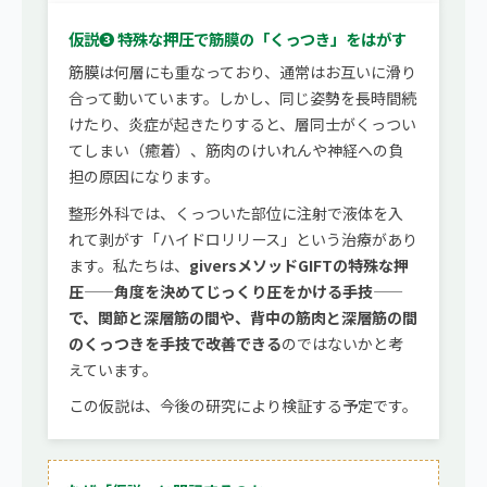
仮説❸ 特殊な押圧で筋膜の「くっつき」をはがす
筋膜は何層にも重なっており、通常はお互いに滑り
合って動いています。しかし、同じ姿勢を長時間続
けたり、炎症が起きたりすると、層同士がくっつい
てしまい（癒着）、筋肉のけいれんや神経への負
担の原因になります。
整形外科では、くっついた部位に注射で液体を入
れて剥がす「ハイドロリリース」という治療があり
ます。私たちは、
giversメソッドGIFTの特殊な押
圧——角度を決めてじっくり圧をかける手技——
で、関節と深層筋の間や、背中の筋肉と深層筋の間
のくっつきを手技で改善できる
のではないかと考
えています。
この仮説は、今後の研究により検証する予定です。