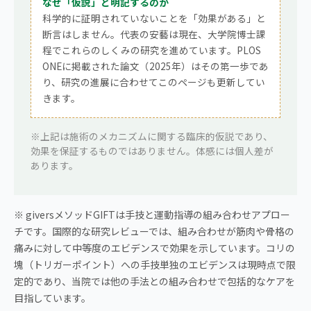
なぜ「仮説」と明記するのか
科学的に証明されていないことを「効果がある」と
断言はしません。代表の安藝は現在、大学院博士課
程でこれらのしくみの研究を進めています。PLOS
ONEに掲載された論文（2025年）はその第一歩であ
り、研究の進展に合わせてこのページも更新してい
きます。
※上記は施術のメカニズムに関する臨床的仮説であり、
効果を保証するものではありません。体感には個人差が
あります。
※ giversメソッドGIFTは手技と運動指導の組み合わせアプロー
チです。国際的な研究レビューでは、組み合わせが筋肉や骨格の
痛みに対して中等度のエビデンスで効果を示しています。コリの
塊（トリガーポイント）への手技単独のエビデンスは現時点で限
定的であり、当院では他の手法との組み合わせで包括的なケアを
目指しています。