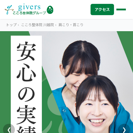
アクセス
トップ
›
こころ整体院 川越院
›
肩こり・首こり
HOME
トップ
SYMPTOMS
症状から探す
腰痛
MENU
メニューから探す
肩こり・首こり
STORE
店舗一覧
頭痛
AREA
エリアから探す
北海道
四十肩・五十肩
ABOUT US
私たちについて
札幌エリア（13院）
❮
❯
膝痛・関節痛