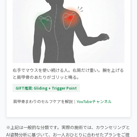
右手でマウスを使い続ける人。右肩だけ重い。腕を上げる
と肩甲骨のあたりがゴリッと鳴る。
GIFT推奨: Gliding + Trigger Point
▶ 【肩甲骨はがし】30秒でできる肩こり改善ストレッチ
肩甲骨まわりのセルフケアを解説｜
YouTubeチャンネル
※上記は一般的な分類です。実際の施術では、カウンセリングと
AI姿勢分析に基づいて、お一人おひとりに合わせたプランをご提