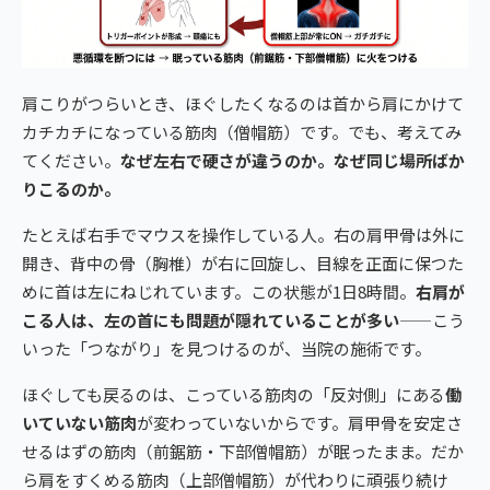
肩こりがつらいとき、ほぐしたくなるのは首から肩にかけて
カチカチになっている筋肉（僧帽筋）です。でも、考えてみ
てください。
なぜ左右で硬さが違うのか。なぜ同じ場所ばか
りこるのか。
たとえば右手でマウスを操作している人。右の肩甲骨は外に
開き、背中の骨（胸椎）が右に回旋し、目線を正面に保つた
めに首は左にねじれています。この状態が1日8時間。
右肩が
こる人は、左の首にも問題が隠れていることが多い
——こう
いった「つながり」を見つけるのが、当院の施術です。
ほぐしても戻るのは、こっている筋肉の「反対側」にある
働
いていない筋肉
が変わっていないからです。肩甲骨を安定さ
せるはずの筋肉（前鋸筋・下部僧帽筋）が眠ったまま。だか
ら肩をすくめる筋肉（上部僧帽筋）が代わりに頑張り続け