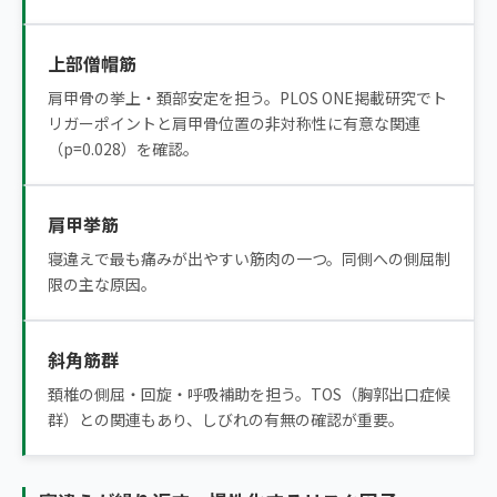
上部僧帽筋
肩甲骨の挙上・頚部安定を担う。PLOS ONE掲載研究でト
リガーポイントと肩甲骨位置の非対称性に有意な関連
（p=0.028）を確認。
肩甲挙筋
寝違えで最も痛みが出やすい筋肉の一つ。同側への側屈制
限の主な原因。
斜角筋群
頚椎の側屈・回旋・呼吸補助を担う。TOS（胸郭出口症候
群）との関連もあり、しびれの有無の確認が重要。