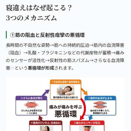
寝違えはなぜ起こる？
3つのメカニズム
①筋の阻血と反射性痙攣の悪循環
長時間の不自然な姿勢→筋への持続的圧迫→筋内の血流障害
（阻血）→乳酸・ブラジキニンなどの代謝産物が蓄積→痛み
のセンサーが活性化→反射性の筋スパズム→さらなる血流障
害…という
悪循環が形成
されます。