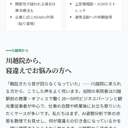
関節性が疑われる場合は
上部僧帽筋・SCMのスト
寒冷療法も
レッチ
必要に応じNSAIDs外用
通常活動への早期復帰
（貼り薬等）
川越院から
川越院から、
寝違えでお悩みの方へ
「朝起きたら首が回らなくなっていた」——川越院に来られ
る方から、こうした声をよく伺います。当院の来院者は川越
駅前の商業・オフィスで働く20〜50代ビジネスパーソンと観
光業従事者が中心で、仕事の合間や終業後にお立ち寄りいた
だくケースが多いです。私たちはまず、AI姿勢分析で体の状
態を数値でお見せし、何が寝違えの引き金になっているかを