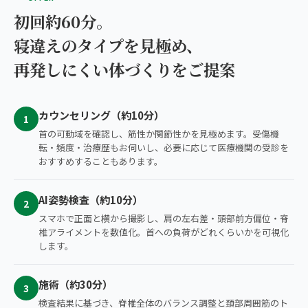
初回約60分。
寝違えのタイプを見極め、
再発しにくい体づくりをご提案
カウンセリング（約10分）
1
首の可動域を確認し、筋性か関節性かを見極めます。受傷機
転・頻度・治療歴もお伺いし、必要に応じて医療機関の受診を
おすすめすることもあります。
AI姿勢検査（約10分）
2
スマホで正面と横から撮影し、肩の左右差・頭部前方偏位・脊
椎アライメントを数値化。首への負荷がどれくらいかを可視化
します。
施術（約30分）
3
検査結果に基づき、脊椎全体のバランス調整と頚部周囲筋のト