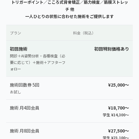
トリガーポイント／こころ式背骨矯正／筋力検査／筋膜ストレッ
チ 他
一人ひとりの状態に合わせた施術をご提供します
プラン
料金（税込）
初回施術
初回特別価格あり
問診＋AI姿勢分析・各種検査（必
要に応じて）＋施術＋アフターフ
ォロー
施術回数券 5回
¥25,000〜
お試し
施術 月4回会員
¥18,700〜
学生 ¥14,300〜
施術 月8回会員
¥27,500〜
学生 ¥23,100〜