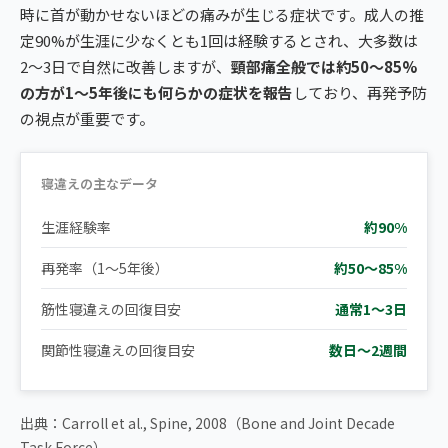
時に首が動かせないほどの痛みが生じる症状です。成人の推
定90%が生涯に少なくとも1回は経験するとされ、大多数は
2〜3日で自然に改善しますが、
頸部痛全般では約50〜85%
の方が1〜5年後にも何らかの症状を報告
しており、再発予防
の視点が重要です。
寝違えの主なデータ
生涯経験率
約90%
再発率（1〜5年後）
約50〜85%
筋性寝違えの回復目安
通常1〜3日
関節性寝違えの回復目安
数日〜2週間
出典：Carroll et al., Spine, 2008（Bone and Joint Decade
Task Force）