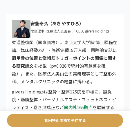
安藝泰弘（あき やすひろ）
常務理事, 医療法人奥山会 ／ CEO, givers Holdings
柔道整復師（国家資格）。東亜大学大学院 博士課程在
籍。臨床経験28年・施術実績15万人超。国際論文誌に
肩甲骨の位置と僧帽筋トリガーポイントの関係に関す
る研究論文
を掲載（p=0.028で統計的有意差を確
認）。また、医療法人奥山会の常務理事として整形外
科、メンタルクリニックの経営に携わる。
givers Holdingsは整骨・整体125院を中核に、鍼灸
院・筋膜整体・パーソナルエステ・フィットネス・ピ
ラティス・巻き爪矯正など
国内外165拠点
を展開する
ヘルスケアグループです。年間約80万人来院、口コミ
初回特別価格で予約する
総数20,257件・平均評価4.8。独自giversメソッドGIFT