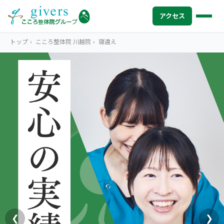
アクセス
トップ
›
こころ整体院 川越院
›
寝違え
HOME
トップ
SYMPTOMS
症状から探す
腰痛
MENU
メニューから探す
肩こり・首こり
STORE
店舗一覧
頭痛
AREA
エリアから探す
北海道
四十肩・五十肩
ABOUT US
私たちについて
札幌エリア（13院）
❮
❯
膝痛・関節痛