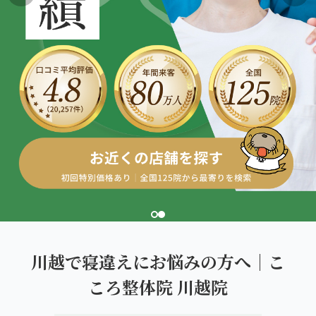
こころ整体院グループについて
東北
股関節の痛み
初めての方へ
ご予約はこちら
仙台エリア（4院）
産後の不調・体型の崩れ
giversメソッドGIFT
関東
OUR CONCEPT
骨盤の傾き・歪み
研究・論文
とらわれないカラダを。
池袋エリア（3院）
坐骨神経痛
医師・専門家からの推薦
新宿エリア（3院）
眼精疲労
メディア・実績
高田馬場エリア（2院）
ぎっくり腰
理想の通院期間について
亀戸エリア（2院）
寝違え
お客様の声
町田エリア（2院）
姿勢矯正
川越で寝違えにお悩みの方へ｜こ
お知らせ
立川エリア（2院）
ころ整体院 川越院
疲労回復
コラム
中国