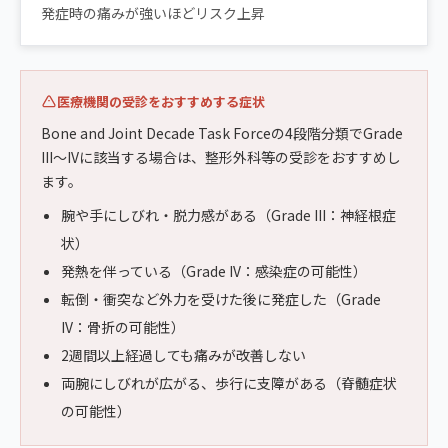
発症時の痛みが強いほどリスク上昇
医療機関の受診をおすすめする症状
Bone and Joint Decade Task Forceの4段階分類でGrade
III〜IVに該当する場合は、整形外科等の受診をおすすめし
ます。
腕や手にしびれ・脱力感がある（Grade III：神経根症
状）
発熱を伴っている（Grade IV：感染症の可能性）
転倒・衝突など外力を受けた後に発症した（Grade
IV：骨折の可能性）
2週間以上経過しても痛みが改善しない
両腕にしびれが広がる、歩行に支障がある（脊髄症状
の可能性）