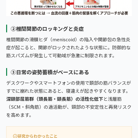
②椎間関節のロッキングと炎症
椎間関節の滑膜ヒダ（meniscoid）の陥入や関節包の急性炎
症が起こると、関節がロックされたような状態に。防御的な
筋スパズムが発生して可動域が急激に制限されます。
③日常の姿勢蓄積がベースにある
デスクワークやスマートフォンの使用で頚部の筋バランスが
すでに崩れた状態にあると、寝違えが起きやすくなります。
深頸部屈筋群（頭長筋・頸長筋）の活性化低下
と浅層筋
（SCM・斜角筋）の過活動が、頸部の不安定性と再発リスク
を高めます。
研究からわかったこと