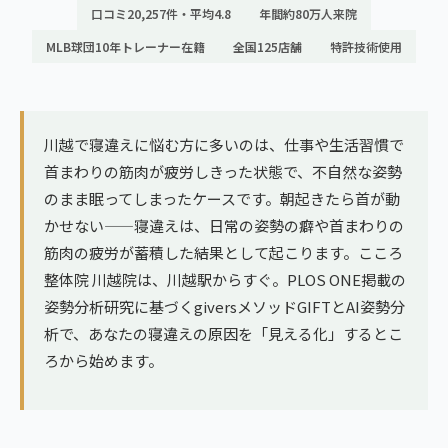
ランナー膝
口コミ20,257件・平均4.8
年間約80万人来院
広島エリア（4院）
MLB球団10年トレーナー在籍
全国125店舗
特許技術使用
ゴルフ
九州
テニス
福岡エリア（9院）
ヨガ・ピラティス
川越で寝違えに悩む方に多いのは、仕事や生活習慣で
鹿児島エリア（3院）
首まわりの筋肉が疲労しきった状態で、不自然な姿勢
のまま眠ってしまったケースです。朝起きたら首が動
→ エリア一覧（全11エリア）
かせない——寝違えは、日常の姿勢の癖や首まわりの
筋肉の疲労が蓄積した結果として起こります。こころ
整体院 川越院は、川越駅からすぐ。PLOS ONE掲載の
姿勢分析研究に基づくgiversメソッドGIFTとAI姿勢分
析で、あなたの寝違えの原因を「見える化」するとこ
ろから始めます。