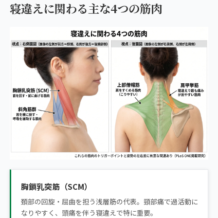
寝違えに関わる主な4つの筋肉
胸鎖乳突筋（SCM）
頚部の回旋・屈曲を担う浅層筋の代表。頸部痛で過活動に
なりやすく、頭痛を伴う寝違えで特に重要。