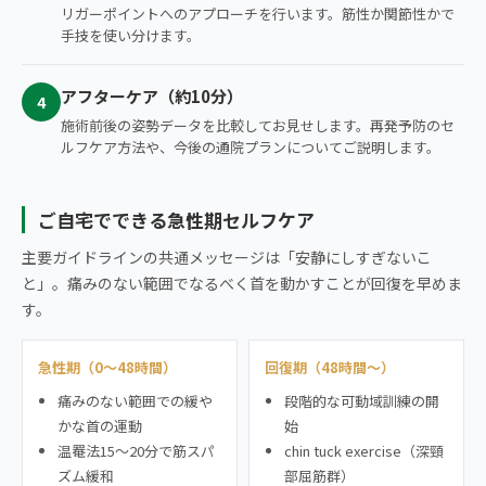
リガーポイントへのアプローチを行います。筋性か関節性かで
手技を使い分けます。
アフターケア（約10分）
4
施術前後の姿勢データを比較してお見せします。再発予防のセ
ルフケア方法や、今後の通院プランについてご説明します。
ご自宅でできる急性期セルフケア
主要ガイドラインの共通メッセージは「安静にしすぎないこ
と」。痛みのない範囲でなるべく首を動かすことが回復を早めま
す。
急性期（0〜48時間）
回復期（48時間〜）
痛みのない範囲での緩や
段階的な可動域訓練の開
かな首の運動
始
温罨法15〜20分で筋スパ
chin tuck exercise（深頸
ズム緩和
部屈筋群）