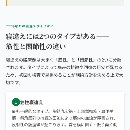
あなたの寝違えタイプは？
寝違えには2つのタイプがある——
筋性と関節性の違い
寝違えの臨床像は大きく「筋性」と「関節性」の2つに分類
されます。タイプによって痛みの特徴や回復の目安が異なる
ため、初回の検査で見極めることが施術方針を決める上で大
切です。
筋性寝違え
1
最も一般的なタイプ。胸鎖乳突筋・上部僧帽筋・肩甲挙
筋・斜角筋群の持続的圧迫により筋内の血流が障害され、
反射性の筋痙攣が起こります。首を横に倒す・振り向く動