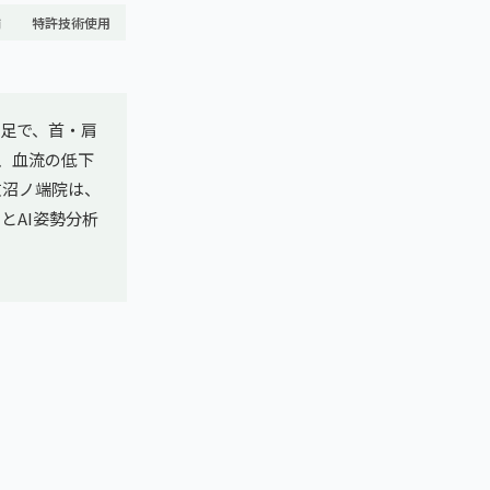
舗
特許技術使用
足で、首・肩
、血流の低下
牧沼ノ端院は、
TとAI姿勢分析