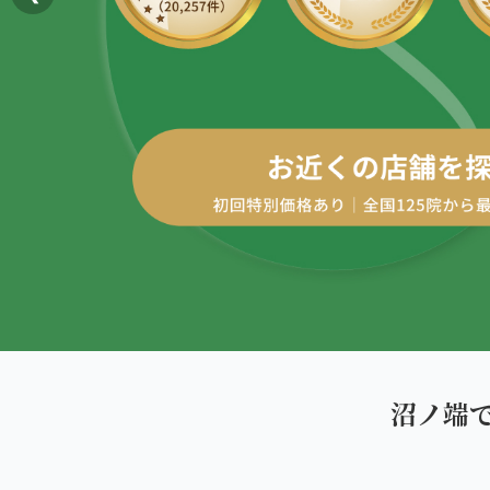
AREA
エリアから探す
四十肩・五十肩
北海道
ABOUT US
私たちについて
膝痛・関節痛
札幌エリア（13院）
こころ整体院グループについて
股関節の痛み
東北
初めての方へ
仙台エリア（4院）
産後の不調・体型の崩れ
ご予約はこちら
giversメソッドGIFT
関東
骨盤の傾き・歪み
池袋エリア（3院）
研究・論文
坐骨神経痛
新宿エリア（3院）
医師・専門家からの推薦
眼精疲労
沼ノ端
高田馬場エリア（2院）
メディア・実績
ぎっくり腰