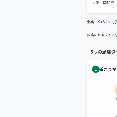
大学共同研究
出典：Xu & Ling 
▶ 【拡散希望】
頭痛のセルフケア
3つの頭痛タ
首こりか
1