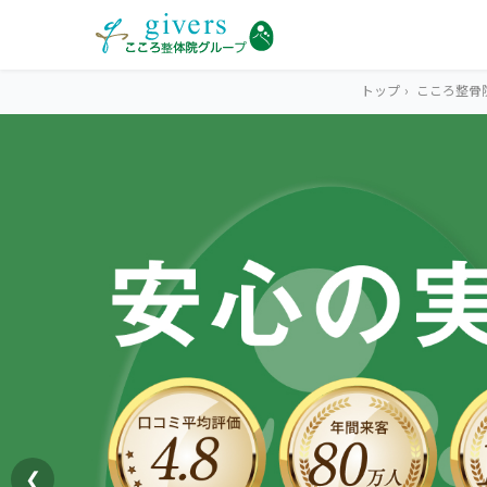
トップ
›
こころ整骨
HOME
トップ
SYMPTOMS
症状から探す
腰痛
MENU
メニューから探す
肩こり・首こり
STORE
店舗一覧
頭痛
❮