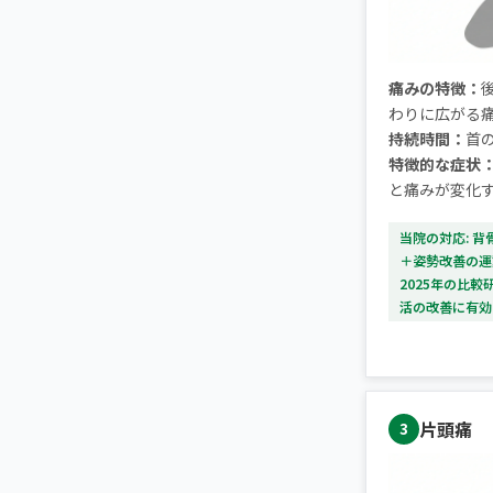
痛みの特徴：
わりに広がる
持続時間：
首
特徴的な症状
と痛みが変化
当院の対応: 
＋姿勢改善の運
2025年の比
活の改善に有効
片頭痛
3