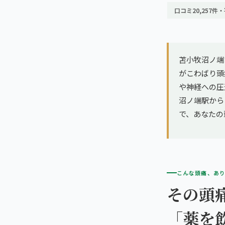
亀戸エリア（2院）
理想の通院期間について
口コミ20,257件・
寝違え
町田エリア（2院）
お客様の声
姿勢矯正
立川エリア（2院）
苫小牧沼ノ端
お知らせ
疲労回復
がこわばり頭
中国
や神経への圧
コラム
ランナー膝
沼ノ端駅からす
広島エリア（4院）
で、あなたの
ゴルフ
九州
福岡エリア（9院）
テニス
こんな頭痛、あ
鹿児島エリア（3院）
ヨガ・ピラティス
その頭
「薬を
→ エリア一覧（全11エリア）