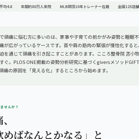
平均4.8
年間約80万人来院
MLB球団10年トレーナー在籍
全国125店
で頭痛に悩む方に多いのは、家事や子育ての前かがみ姿勢と睡眠不
痛が広がっているケースです。首や肩の筋肉の緊張が慢性化すると
迫を通じて頭痛を引き起こすことがあります。こころ整骨院 苫小
ぐ。PLOS ONE掲載の姿勢分析研究に基づくgiversメソッドGIF
頭痛の原因を「見える化」するところから始めます。
りませんか？
痛、
飲めばなんとかなる」と