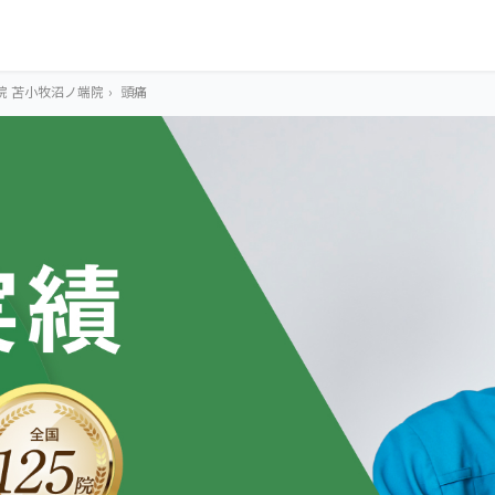
院 苫小牧沼ノ端院
›
頭痛
OUR CONCEPT
とらわれないカラ