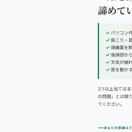
諦めて
パソコン
肩こり・
頭痛薬を
後頭部か
天気が崩
首を動か
2つ以上当てはま
の問題」とは限
てください。
あなたの頭痛は