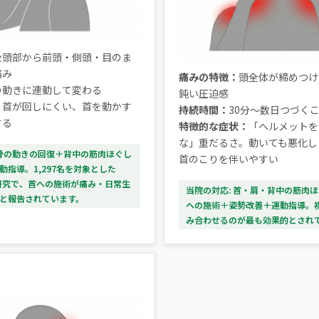
後頭部から前頭・側頭・目のま
痛み
痛みの特徴：
頭全体が締めつけ
の動きに連動して変わる
鈍い圧迫感
：
首が回しにくい、首を動かす
持続時間：
30分〜数日つづく
する
特徴的な症状：
「ヘルメットを
な」重だるさ。動いても悪化し
背骨の動きの回復＋背中の筋肉ほぐし
首のこりを伴いやすい
動指導。1,297名を対象とした
較研究で、首への施術が痛み・日常生
当院の対応: 首・肩・背中の筋肉
と報告されています。
への施術＋姿勢改善＋運動指導。
み合わせるのが最も効果的とされ