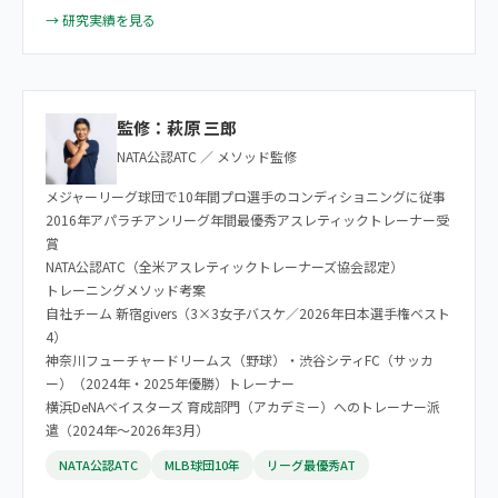
→ 研究実績を見る
監修：萩原 三郎
NATA公認ATC ／ メソッド監修
メジャーリーグ球団で10年間プロ選手のコンディショニングに従事
2016年アパラチアンリーグ年間最優秀アスレティックトレーナー受
賞
NATA公認ATC（全米アスレティックトレーナーズ協会認定）
トレーニングメソッド考案
自社チーム 新宿givers（3×3女子バスケ／2026年日本選手権ベスト
4）
神奈川フューチャードリームス（野球）・渋谷シティFC（サッカ
ー）（2024年・2025年優勝）トレーナー
横浜DeNAベイスターズ 育成部門（アカデミー）へのトレーナー派
遣（2024年〜2026年3月）
NATA公認ATC
MLB球団10年
リーグ最優秀AT