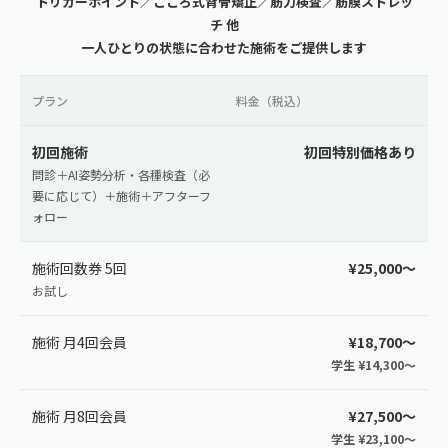
トリガーポイント／こころ式背骨矯正／筋力検査／筋膜ストレッ
チ 他
一人ひとりの状態に合わせた施術をご提供します
プラン
料金（税込）
初回施術
初回特別価格あり
問診＋AI姿勢分析・各種検査（必
要に応じて）＋施術＋アフターフ
ォロー
施術回数券 5回
¥25,000〜
お試し
施術 月4回会員
¥18,700〜
学生 ¥14,300〜
施術 月8回会員
¥27,500〜
学生 ¥23,100〜