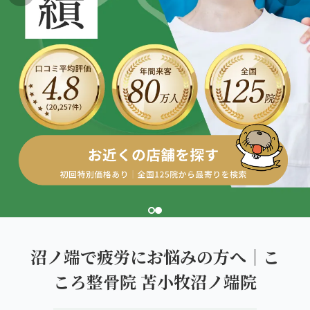
こころ整体院グループについて
東北
股関節の痛み
初めての方へ
ご予約はこちら
仙台エリア（4院）
産後の不調・体型の崩れ
giversメソッドGIFT
関東
OUR CONCEPT
骨盤の傾き・歪み
研究・論文
とらわれないカラダを。
池袋エリア（3院）
坐骨神経痛
医師・専門家からの推薦
新宿エリア（3院）
眼精疲労
メディア・実績
高田馬場エリア（2院）
ぎっくり腰
理想の通院期間について
亀戸エリア（2院）
寝違え
お客様の声
町田エリア（2院）
姿勢矯正
沼ノ端で疲労にお悩みの方へ｜こ
お知らせ
立川エリア（2院）
ころ整骨院 苫小牧沼ノ端院
疲労回復
コラム
中国