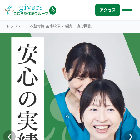
アクセス
トップ
›
こころ整骨院 苫小牧沼ノ端院
›
疲労回復
HOME
トップ
SYMPTOMS
症状から探す
腰痛
MENU
メニューから探す
肩こり・首こり
STORE
店舗一覧
頭痛
AREA
エリアから探す
北海道
四十肩・五十肩
ABOUT US
私たちについて
札幌エリア（13院）
❮
❯
膝痛・関節痛