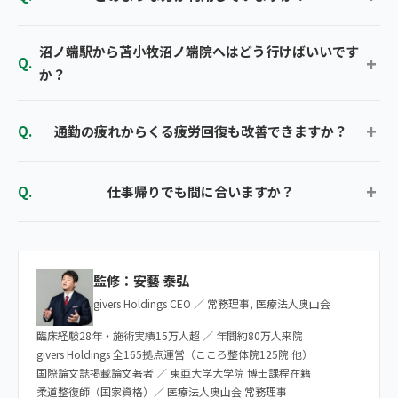
沼ノ端駅から苫小牧沼ノ端院へはどう行けばいいです
か？
通勤の疲れからくる疲労回復も改善できますか？
仕事帰りでも間に合いますか？
監修：安藝 泰弘
givers Holdings CEO ／ 常務理事, 医療法人奥山会
臨床経験28年・施術実績15万人超 ／ 年間約80万人来院
givers Holdings 全165拠点運営（こころ整体院125院 他）
国際論文誌掲載論文著者 ／ 東亜大学大学院 博士課程在籍
柔道整復師（国家資格）／ 医療法人奥山会 常務理事