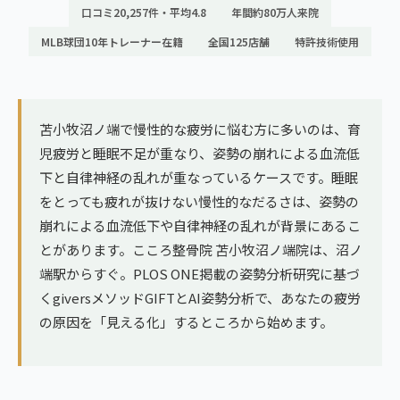
ランナー膝
口コミ20,257件・平均4.8
年間約80万人来院
広島エリア（4院）
MLB球団10年トレーナー在籍
全国125店舗
特許技術使用
ゴルフ
九州
テニス
福岡エリア（9院）
ヨガ・ピラティス
苫小牧沼ノ端で慢性的な疲労に悩む方に多いのは、育
鹿児島エリア（3院）
児疲労と睡眠不足が重なり、姿勢の崩れによる血流低
下と自律神経の乱れが重なっているケースです。睡眠
→ エリア一覧（全11エリア）
をとっても疲れが抜けない慢性的なだるさは、姿勢の
崩れによる血流低下や自律神経の乱れが背景にあるこ
とがあります。こころ整骨院 苫小牧沼ノ端院は、沼ノ
端駅からすぐ。PLOS ONE掲載の姿勢分析研究に基づ
くgiversメソッドGIFTとAI姿勢分析で、あなたの疲労
の原因を「見える化」するところから始めます。