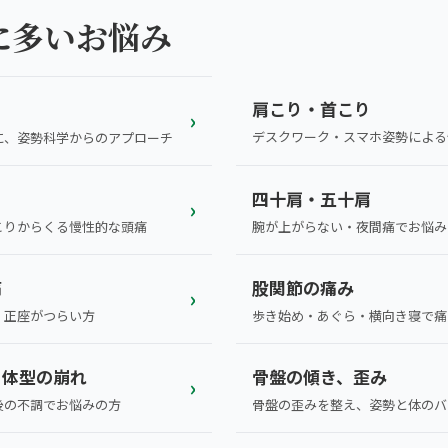
ダを。
に多いお悩み
肩こり・首こり
›
デスクワーク・スマホ姿勢による
に、姿勢科学からのアプローチ
四十肩・五十肩
›
こりからくる慢性的な頭痛
腕が上がらない・夜間痛でお悩み
痛
股関節の痛み
›
・正座がつらい方
歩き始め・あぐら・横向き寝で痛
、体型の崩れ
骨盤の傾き、歪み
›
後の不調でお悩みの方
骨盤の歪みを整え、姿勢と体のバ