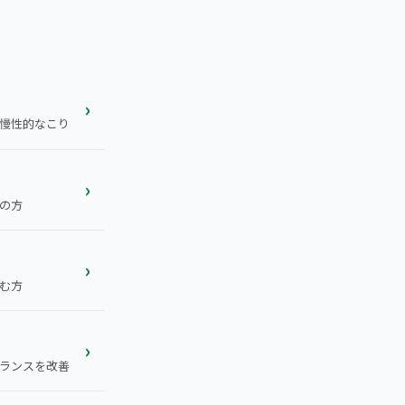
›
慢性的なこり
›
の方
›
む方
›
ランスを改善