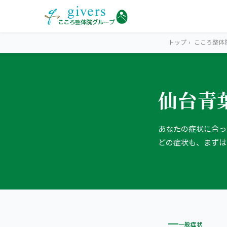
トップ
›
こころ整体
仙台青
HOME
トップ
あなたの症状に合っ
SYMPTOMS
症状から探す
どの症状も、まずは
腰痛
MENU
メニューから探す
肩こり・首こり
STORE
店舗一覧
頭痛
一般症状