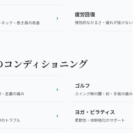
疲労回復
›
慢性的なだるさ・疲れが抜けない
トネック・巻き肩の改善
のコンディショニング
ゴルフ
›
スイング時の腰・肘・手首の痛み
膝・足裏の痛み
ヨガ・ピラティス
›
膝のトラブル
柔軟性・体幹強化のサポート