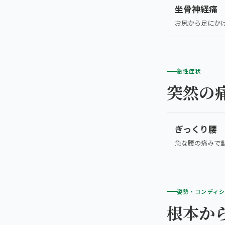
亀戸エリア（2院）
理想の通院期間について
坐骨神経痛
寝違え
お尻から足にか
町田エリア（2院）
お客様の声
姿勢矯正
立川エリア（2院）
お知らせ
疲労回復
急性症状
中国
突然の
コラム
ランナー膝
広島エリア（4院）
ゴルフ
ぎっくり腰
九州
急な腰の痛みで
福岡エリア（9院）
テニス
鹿児島エリア（3院）
ヨガ・ピラティス
姿勢・コンディ
根本か
→ エリア一覧（全11エリア）