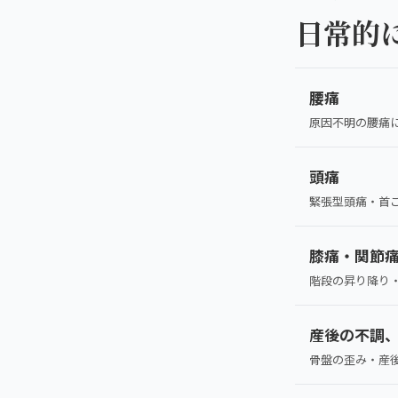
AREA
日常的
エリアから探す
四十肩・五十肩
北海道
ABOUT US
私たちについて
膝痛・関節痛
札幌エリア（13院）
腰痛
こころ整体院グループについて
原因不明の腰痛
股関節の痛み
東北
初めての方へ
仙台エリア（4院）
頭痛
産後の不調・体型の崩れ
ご予約はこちら
緊張型頭痛・首
giversメソッドGIFT
関東
骨盤の傾き・歪み
膝痛・関節
池袋エリア（3院）
研究・論文
坐骨神経痛
階段の昇り降り
新宿エリア（3院）
医師・専門家からの推薦
眼精疲労
産後の不調
高田馬場エリア（2院）
メディア・実績
骨盤の歪み・産
ぎっくり腰