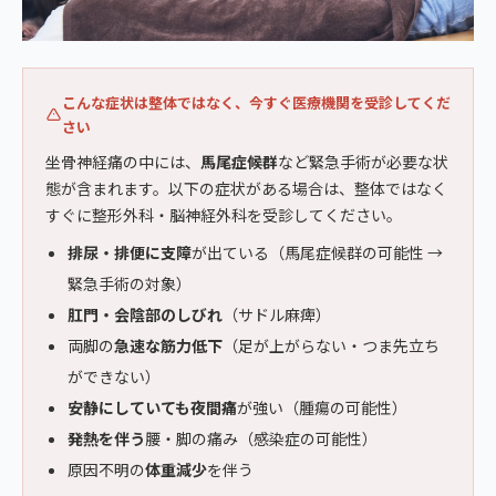
こんな症状は整体ではなく、今すぐ医療機関を受診してくだ
さい
坐骨神経痛の中には、
馬尾症候群
など緊急手術が必要な状
態が含まれます。以下の症状がある場合は、整体ではなく
すぐに整形外科・脳神経外科を受診してください。
排尿・排便に支障
が出ている（馬尾症候群の可能性 →
緊急手術の対象）
肛門・会陰部のしびれ
（サドル麻痺）
両脚の
急速な筋力低下
（足が上がらない・つま先立ち
ができない）
安静にしていても夜間痛
が強い（腫瘍の可能性）
発熱を伴う
腰・脚の痛み（感染症の可能性）
原因不明の
体重減少
を伴う