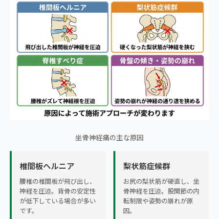
坐骨神経痛の主な原因
椎間板ヘルニア
梨状筋症候群
腰椎の椎間板が飛び出し、
お尻の梨状筋が硬直し、坐
神経を圧迫。背骨の安定性
骨神経を圧迫。股関節の内
が低下している場合が多い
転制限や姿勢の崩れが原
です。
因。