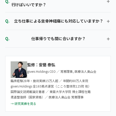
行けばいいですか？
立ち仕事による坐骨神経痛にも対応していますか？
仕事帰りでも間に合いますか？
監修：安藝 泰弘
givers Holdings CEO ／ 常務理事, 医療法人奥山会
臨床経験28年・施術実績15万人超 ／ 年間約80万人来院
givers Holdings 全165拠点運営（こころ整体院125院 他）
国際論文誌掲載論文著者 ／ 東亜大学大学院 博士課程在籍
柔道整復師（国家資格）／ 医療法人奥山会 常務理事
→ 研究実績を見る