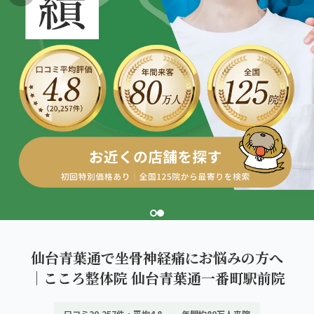
こころ整体院グループについて
東北
股関節の痛み
初めての方へ
ご予約はこちら
仙台エリア（4院）
産後の不調・体型の崩れ
giversメソッドGIFT
関東
OUR CONCEPT
骨盤の傾き・歪み
研究・論文
とらわれないカラダを。
池袋エリア（3院）
坐骨神経痛
医師・専門家からの推薦
新宿エリア（3院）
眼精疲労
メディア・実績
高田馬場エリア（2院）
ぎっくり腰
理想の通院期間について
亀戸エリア（2院）
寝違え
お客様の声
町田エリア（2院）
姿勢矯正
仙台青葉通で坐骨神経痛にお悩みの方へ
お知らせ
立川エリア（2院）
｜こころ整体院 仙台青葉通一番町駅前院
疲労回復
コラム
中国
口コミ20,257件・平均4.8
年間約80万人来院