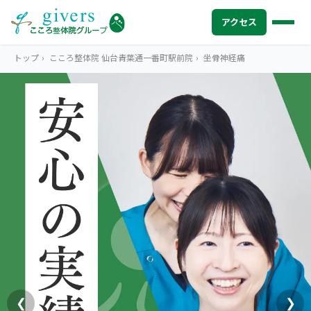
アクセス
トップ
›
こころ整体院 仙台青葉通一番町駅前院
›
坐骨神経痛
HOME
トップ
SYMPTOMS
症状から探す
腰痛
MENU
メニューから探す
肩こり・首こり
STORE
店舗一覧
頭痛
AREA
エリアから探す
北海道
四十肩・五十肩
ABOUT US
私たちについて
札幌エリア（13院）
❮
❯
膝痛・関節痛