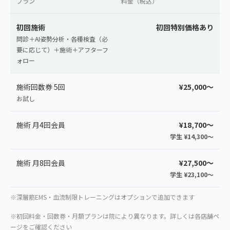
プラン
料金（税込）
初回施術
初回特別価格あり
問診＋AI姿勢分析・各種検査（必
要に応じて）＋施術＋アフターフ
ォロー
施術回数券 5回
¥25,000〜
お試し
施術 月4回会員
¥18,700〜
学生 ¥14,300〜
施術 月8回会員
¥27,500〜
学生 ¥23,100〜
※深層筋EMS・血流制限トレーニングはオプションで追加できます
※初回料金・回数券・月額プランは院により異なります。詳しくは各店舗ペ
ージをご確認ください