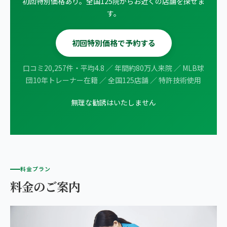
初回特別価格あり。全国125院からお近くの店舗を探せま
す。
初回特別価格で予約する
口コミ20,257件・平均4.8 ／ 年間約80万人来院 ／ MLB球
団10年トレーナー在籍 ／ 全国125店舗 ／ 特許技術使用
無理な勧誘はいたしません
料金プラン
料金のご案内