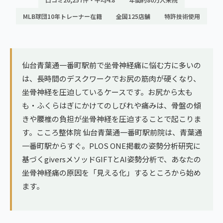
ランナー膝
広島エリア（4院）
MLB球団10年トレーナー在籍
全国125店舗
特許技術使用
ゴルフ
九州
テニス
福岡エリア（9院）
仙台青葉通一番町駅前で坐骨神経痛に悩む方に多いの
ヨガ・ピラティス
は、長時間のデスクワークでお尻の筋肉が硬くなり、
鹿児島エリア（3院）
坐骨神経を圧迫しているケースです。お尻から太も
も・ふくらはぎにかけてのしびれや痛みは、骨盤の傾
→ エリア一覧（全11エリア）
きや腰椎の負担が坐骨神経を圧迫することで起こりま
す。こころ整体院 仙台青葉通一番町駅前院は、青葉通
一番町駅からすぐ。PLOS ONE掲載の姿勢分析研究に
基づくgiversメソッドGIFTとAI姿勢分析で、あなたの
坐骨神経痛の原因を「見える化」するところから始め
ます。