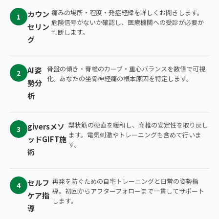
痛みの場所・程度・発症経緯を詳しくお聞きします。
カウン
1
危険信号がないか確認し、医療機関への受診が必要か
セリン
判断します。
グ
骨盤の傾き・脊椎のカーブ・重心バランスを数値で可視
AI姿
2
化。あなたの坐骨神経痛の根本原因を特定します。
勢分
析
梨状筋の硬直を緩和し、脊椎の安定性を取り戻し
giversメソ
3
ます。電気刺激やトレーニングも含めて行いま
ッドGIFT施
す。
術
再発を防ぐための自宅トレーニングと日常の姿勢指
セルフ
4
導。初回からアフターフォローまで一貫してサポート
ケア指
します。
導