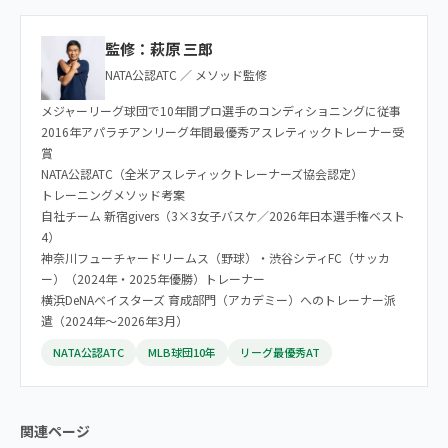
監修：萩原 三郎
NATA公認ATC ／ メソッド監修
メジャーリーグ球団で10年間プロ選手のコンディショニングに従事
2016年アパラチアンリーグ年間最優秀アスレティックトレーナー受
賞
NATA公認ATC（全米アスレティックトレーナーズ協会認定）
トレーニングメソッド考案
自社チーム 新宿givers（3×3女子バスケ／2026年日本選手権ベスト
4）
神奈川フューチャードリームス（野球）・渋谷シティFC（サッカ
ー）（2024年・2025年優勝）トレーナー
横浜DeNAベイスターズ 育成部門（アカデミー）へのトレーナー派
遣（2024年〜2026年3月）
NATA公認ATC
MLB球団10年
リーグ最優秀AT
関連ページ