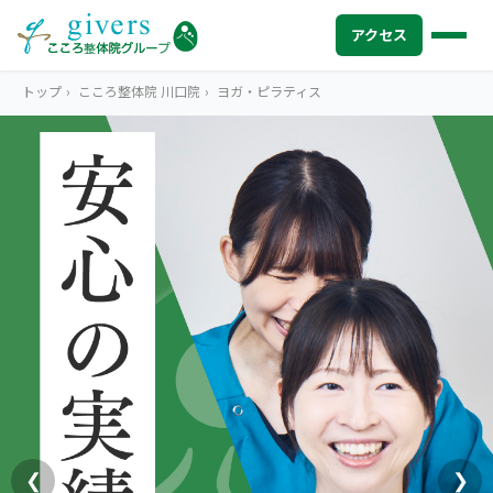
アクセス
トップ
›
こころ整体院 川口院
›
ヨガ・ピラティス
HOME
トップ
SYMPTOMS
症状から探す
腰痛
MENU
メニューから探す
肩こり・首こり
STORE
店舗一覧
頭痛
AREA
エリアから探す
北海道
四十肩・五十肩
ABOUT US
私たちについて
札幌エリア（13院）
❮
❯
膝痛・関節痛