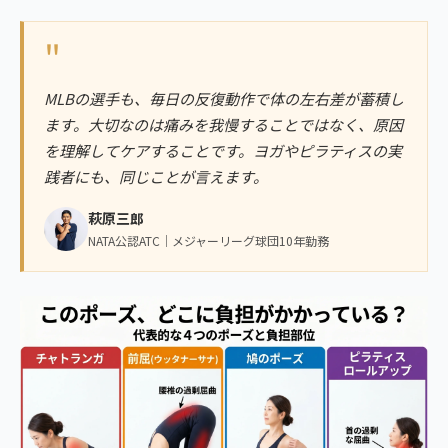
"
MLBの選手も、毎日の反復動作で体の左右差が蓄積し
ます。大切なのは痛みを我慢することではなく、原因
を理解してケアすることです。ヨガやピラティスの実
践者にも、同じことが言えます。
萩原三郎
NATA公認ATC｜メジャーリーグ球団10年勤務