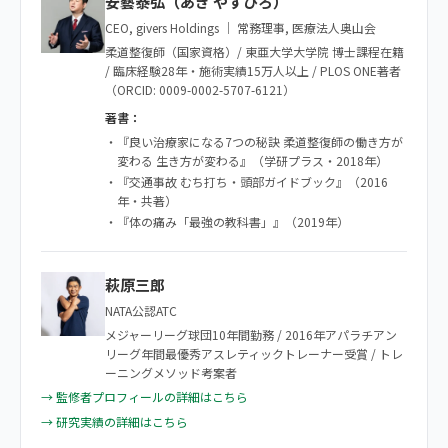
安藝泰弘（あき やすひろ）
CEO, givers Holdings ｜ 常務理事, 医療法人奥山会
柔道整復師（国家資格）/ 東亜大学大学院 博士課程在籍
/ 臨床経験28年・施術実績15万人以上 / PLOS ONE著者
（ORCID: 0009-0002-5707-6121）
著書：
・『良い治療家になる7つの秘訣 柔道整復師の働き方が
変わる 生き方が変わる』（学研プラス・2018年）
・『交通事故 むち打ち・頭部ガイドブック』（2016
年・共著）
・『体の痛み「最強の教科書」』（2019年）
萩原三郎
NATA公認ATC
メジャーリーグ球団10年間勤務 / 2016年アパラチアン
リーグ年間最優秀アスレティックトレーナー受賞 / トレ
ーニングメソッド考案者
→ 監修者プロフィールの詳細はこちら
→ 研究実績の詳細はこちら