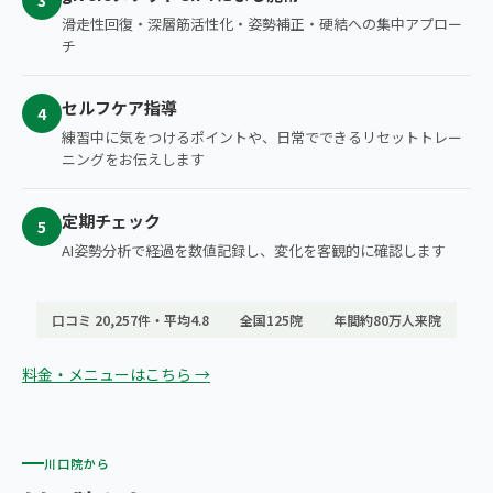
3
滑走性回復・深層筋活性化・姿勢補正・硬結への集中アプロー
チ
セルフケア指導
4
練習中に気をつけるポイントや、日常でできるリセットトレー
ニングをお伝えします
定期チェック
5
AI姿勢分析で経過を数値記録し、変化を客観的に確認します
口コミ 20,257件・平均4.8
全国125院
年間約80万人来院
料金・メニューはこちら →
川口院から