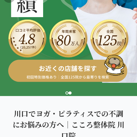
こころ整体院グループについて
東北
股関節の痛み
初めての方へ
ご予約はこちら
仙台エリア（4院）
産後の不調・体型の崩れ
giversメソッドGIFT
関東
OUR CONCEPT
骨盤の傾き・歪み
研究・論文
とらわれないカラダを。
池袋エリア（3院）
坐骨神経痛
医師・専門家からの推薦
新宿エリア（3院）
眼精疲労
メディア・実績
高田馬場エリア（2院）
ぎっくり腰
理想の通院期間について
亀戸エリア（2院）
寝違え
お客様の声
町田エリア（2院）
姿勢矯正
川口でヨガ・ピラティスでの不調
お知らせ
立川エリア（2院）
にお悩みの方へ｜こころ整体院 川
疲労回復
コラム
口院
中国