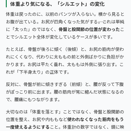
体重より気になる、「シルエット」の変化
体重は戻ったのに、以前のパンツが入らない。横から見ると
お腹が出ている。お尻が四角くなった気がする――。これは単純
に「太った」のではなく、
骨盤と股関節の位置が変わった
こ
とでシルエット全体が変化しているケースが多いです。
たとえば、骨盤が後ろに傾く（後傾）と、お尻の筋肉が使わ
れにくくなり、代わりに太ももの前と外側ばかりに負担がか
かります。お尻は平たく垂れ、太ももは外側に張り出す。こ
れが「下半身太り」の正体です。
反対に、骨盤が前に傾きすぎる（前傾）と、腰が反って下腹
がぽっこり前に出ます。腰の筋肉が常に縮んだ状態になるの
で、腰痛にもつながります。
大切なのは「体重を落とす」ことではなく、骨盤と股関節の
位置を整え、お尻や内ももなど
使われなくなった筋肉をもう
一度使えるようにする
こと。体重計の数字ではなく、鏡に映