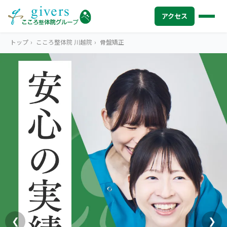
アクセス
トップ
›
こころ整体院 川越院
›
骨盤矯正
HOME
トップ
SYMPTOMS
症状から探す
腰痛
MENU
メニューから探す
肩こり・首こり
STORE
店舗一覧
頭痛
AREA
エリアから探す
北海道
四十肩・五十肩
ABOUT US
私たちについて
札幌エリア（13院）
❮
❯
膝痛・関節痛