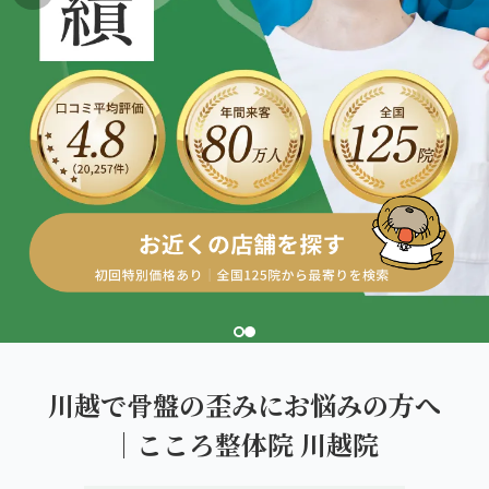
こころ整体院グループについて
東北
股関節の痛み
初めての方へ
ご予約はこちら
仙台エリア（4院）
産後の不調・体型の崩れ
giversメソッドGIFT
関東
OUR CONCEPT
骨盤の傾き・歪み
研究・論文
とらわれないカラダを。
池袋エリア（3院）
坐骨神経痛
医師・専門家からの推薦
新宿エリア（3院）
眼精疲労
メディア・実績
高田馬場エリア（2院）
ぎっくり腰
理想の通院期間について
亀戸エリア（2院）
寝違え
お客様の声
町田エリア（2院）
姿勢矯正
川越で骨盤の歪みにお悩みの方へ
お知らせ
立川エリア（2院）
｜こころ整体院 川越院
疲労回復
コラム
中国