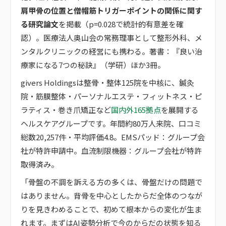
肩甲骨の位置と僧帽筋トリガーポイントの関係に関す
る研究論文
を掲載（p=0.028で統計的有意差を確
認）。医療法人奥山会の常務理事として整形外科、メ
ンタルクリニックの経営にも携わる。著書：『良い治
療家になる7つの秘訣』（学研）ほか3冊。
givers Holdingsは整骨・整体125院を中核に、鍼灸
院・筋膜整体・パーソナルエステ・フィットネス・ピ
ラティス・巻き爪矯正など
国内外165拠点
を展開する
ヘルスケアグループです。年間約80万人来院、口コミ
総数20,257件・平均評価4.8。EMSパッド：グループ会
社が特許申請中。血流制限機器：グループ会社が特許
取得済み。
「骨盤の不調を訴える方の多くは、骨盤だけの問題で
はありません。背骨を中心としたからだ全体のつなが
りを見きわめることで、初めて根本からの変化が生ま
れます。まずはAI姿勢分析で今のからだの状態を知る