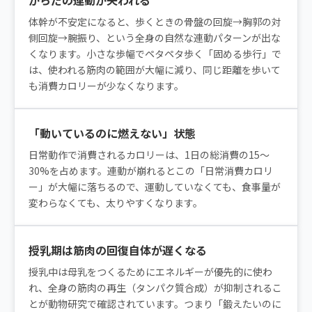
からだの連動が失われる
体幹が不安定になると、歩くときの骨盤の回旋→胸郭の対
側回旋→腕振り、という全身の自然な連動パターンが出な
くなります。小さな歩幅でペタペタ歩く「固める歩行」で
は、使われる筋肉の範囲が大幅に減り、同じ距離を歩いて
も消費カロリーが少なくなります。
「動いているのに燃えない」状態
日常動作で消費されるカロリーは、1日の総消費の15〜
30%を占めます。連動が崩れるとこの「日常消費カロリ
ー」が大幅に落ちるので、運動していなくても、食事量が
変わらなくても、太りやすくなります。
授乳期は筋肉の回復自体が遅くなる
授乳中は母乳をつくるためにエネルギーが優先的に使わ
れ、全身の筋肉の再生（タンパク質合成）が抑制されるこ
とが動物研究で確認されています。つまり「鍛えたいのに