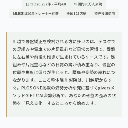
ランナー膝
口コミ20,257件・平均4.8
年間約80万人来院
広島エリア（4院）
MLB球団10年トレーナー在籍
全国125店舗
特許技術使用
ゴルフ
九州
テニス
福岡エリア（9院）
ヨガ・ピラティス
川越で骨盤矯正を検討される方に多いのは、デスクで
鹿児島エリア（3院）
の足組みや電車での片足重心など日常の習慣で、骨盤
に左右差や前後の傾きが生まれているケースです。足
→ エリア一覧（全11エリア）
組みや片足重心などの日常の癖が積み重なり、骨盤の
位置や角度に偏りが生じると、腰痛や姿勢の崩れにつ
ながります。こころ整体院 川越院は、川越駅からす
ぐ。PLOS ONE掲載の姿勢分析研究に基づくgiversメ
ソッドGIFTとAI姿勢分析で、あなたの骨盤の歪みの状
態を「見える化」するところから始めます。