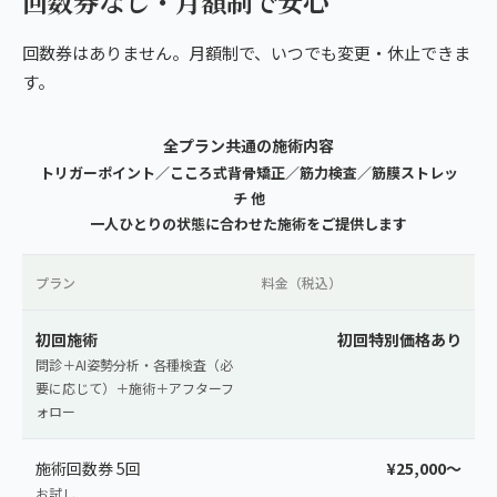
回数券なし・月額制で安心
回数券はありません。月額制で、いつでも変更・休止できま
す。
全プラン共通の施術内容
トリガーポイント／こころ式背骨矯正／筋力検査／筋膜ストレッ
チ 他
一人ひとりの状態に合わせた施術をご提供します
プラン
料金（税込）
初回施術
初回特別価格あり
問診＋AI姿勢分析・各種検査（必
要に応じて）＋施術＋アフターフ
ォロー
施術回数券 5回
¥25,000〜
お試し