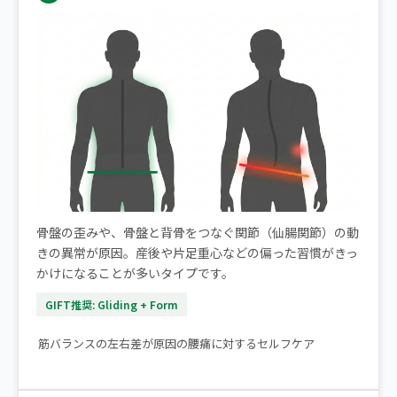
骨盤の歪みや、骨盤と背骨をつなぐ関節（仙腸関節）の動
きの異常が原因。産後や片足重心などの偏った習慣がきっ
かけになることが多いタイプです。
GIFT推奨: Gliding + Form
▶ 片側だけの腰痛｜痛みが楽になるストレッチ2選
筋バランスの左右差が原因の腰痛に対するセルフケア