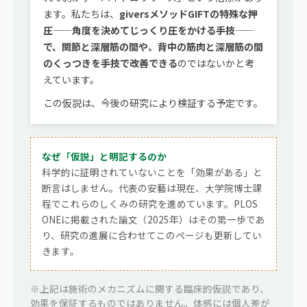
ます。私たちは、
giversメソッドGIFTの特殊な押
圧——角度を決めてじっくり圧をかける手技——
で、関節と深層筋の間や、背中の筋肉と深層筋の間
のくっつきを手技で改善できる
のではないかと考
えています。
この仮説は、今後の研究により検証する予定です。
なぜ「仮説」と明記するのか
科学的に証明されていないことを「効果がある」と
断言はしません。代表の安藝は現在、大学院博士課
程でこれらのしくみの研究を進めています。PLOS
ONEに掲載された論文（2025年）はその第一歩であ
り、研究の進展に合わせてこのページも更新してい
きます。
※上記は施術のメカニズムに関する臨床的仮説であり、
効果を保証するものではありません。体感には個人差が