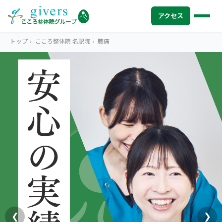
アクセス
トップ
›
こころ整体院 名駅院
›
腰痛
HOME
トップ
SYMPTOMS
症状から探す
腰痛
MENU
メニューから探す
肩こり・首こり
STORE
店舗一覧
頭痛
AREA
エリアから探す
北海道
四十肩・五十肩
ABOUT US
私たちについて
札幌エリア（13院）
❮
❯
膝痛・関節痛