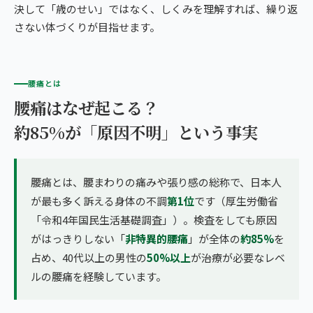
決して「歳のせい」ではなく、しくみを理解すれば、繰り返
さない体づくりが目指せます。
腰痛とは
腰痛はなぜ起こる？
約85%が「原因不明」という事実
腰痛とは、腰まわりの痛みや張り感の総称で、日本人
が最も多く訴える身体の不調
第1位
です（厚生労働省
「令和4年国民生活基礎調査」）。検査をしても原因
がはっきりしない「
非特異的腰痛
」が全体の
約85%
を
占め、40代以上の男性の
50%以上
が治療が必要なレベ
ルの腰痛を経験しています。