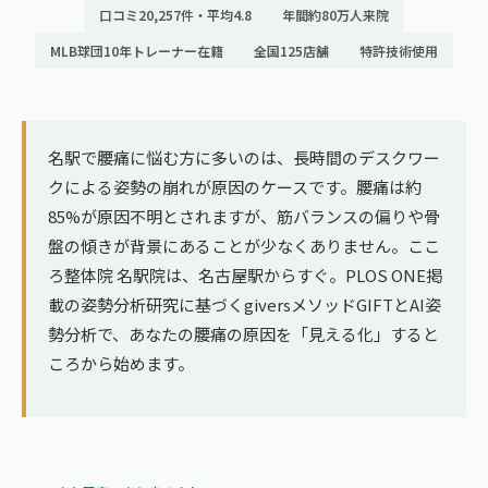
ランナー膝
口コミ20,257件・平均4.8
年間約80万人来院
広島エリア（4院）
MLB球団10年トレーナー在籍
全国125店舗
特許技術使用
ゴルフ
九州
テニス
福岡エリア（9院）
ヨガ・ピラティス
名駅で腰痛に悩む方に多いのは、長時間のデスクワー
鹿児島エリア（3院）
クによる姿勢の崩れが原因のケースです。腰痛は約
85%が原因不明とされますが、筋バランスの偏りや骨
→ エリア一覧（全11エリア）
盤の傾きが背景にあることが少なくありません。ここ
ろ整体院 名駅院は、名古屋駅からすぐ。PLOS ONE掲
載の姿勢分析研究に基づくgiversメソッドGIFTとAI姿
勢分析で、あなたの腰痛の原因を「見える化」すると
ころから始めます。