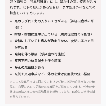
残り15%の「特異的腰痛」には、緊急性の高い疾患が含ま
れます。以下の症状がある場合は、まず整形外科などでの
検査をおすすめします。
足のしびれ・力の入りにくさ
がある（神経根症状の可
能性）
排尿・排便に支障
が出ている（馬尾症候群の可能性）
安静にしていても痛みが治まらない
、夜間に痛みで目
が覚める
発熱を伴う
腰痛（感染症の可能性）
原因不明の
体重減少
を伴う腰痛
がんの既往歴
がある
転倒や交通事故など、
外力を受けた直後
の強い腰痛
※こころ整体院では初回カウンセリング時に上記の症状がないか確
認し、必要に応じて提携の医療機関をご紹介しています。代表の安
藝は医療法人奥山会の常務理事を兼務しており、医療との連携体制
を整えています。