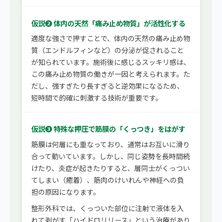
仮説❷ 体内の天然「痛み止め物質」が活性化する
適度な強さで押すことで、体内の天然の痛み止め物
質（エンドルフィンなど）の分泌が促されること
が知られています。施術後に感じるスッキリ感は、
この痛み止め物質の働きが一因と考えられます。た
だし、強すぎたり長すぎると逆効果になるため、
短時間で的確に刺激する技術が重要です。
仮説❸ 特殊な押圧で筋膜の「くっつき」をはがす
筋膜は何層にも重なっており、通常はお互いに滑り
合って動いています。しかし、同じ姿勢を長時間続
けたり、炎症が起きたりすると、層同士がくっつい
てしまい（癒着）、筋肉のけいれんや神経への負
担の原因になります。
整形外科では、くっついた部位に注射で液体を入
れて剥がす「ハイドロリリース」という治療があり