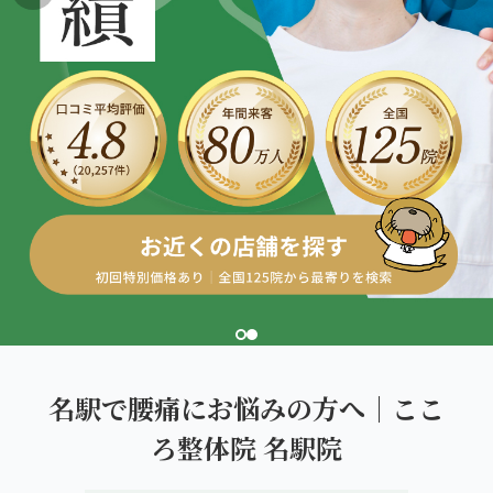
こころ整体院グループについて
東北
股関節の痛み
初めての方へ
ご予約はこちら
仙台エリア（4院）
産後の不調・体型の崩れ
giversメソッドGIFT
関東
OUR CONCEPT
骨盤の傾き・歪み
研究・論文
とらわれないカラダを。
池袋エリア（3院）
坐骨神経痛
医師・専門家からの推薦
新宿エリア（3院）
眼精疲労
メディア・実績
高田馬場エリア（2院）
ぎっくり腰
理想の通院期間について
亀戸エリア（2院）
寝違え
お客様の声
町田エリア（2院）
姿勢矯正
名駅で腰痛にお悩みの方へ｜ここ
お知らせ
立川エリア（2院）
ろ整体院 名駅院
疲労回復
コラム
中国