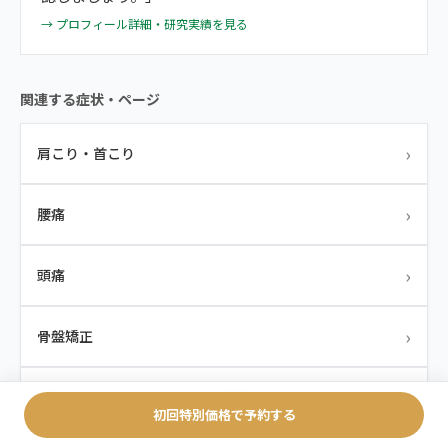
→ プロフィール詳細・研究実績を見る
関連する症状・ページ
›
肩こり・首こり
›
腰痛
›
頭痛
›
骨盤矯正
›
研究・エビデンス（PLOS ONE論文）
初回特別価格で予約する