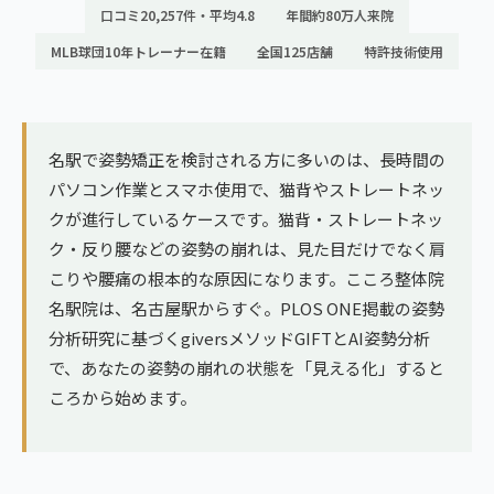
ランナー膝
口コミ20,257件・平均4.8
年間約80万人来院
広島エリア（4院）
MLB球団10年トレーナー在籍
全国125店舗
特許技術使用
ゴルフ
九州
テニス
福岡エリア（9院）
ヨガ・ピラティス
名駅で姿勢矯正を検討される方に多いのは、長時間の
鹿児島エリア（3院）
パソコン作業とスマホ使用で、猫背やストレートネッ
クが進行しているケースです。猫背・ストレートネッ
→ エリア一覧（全11エリア）
ク・反り腰などの姿勢の崩れは、見た目だけでなく肩
こりや腰痛の根本的な原因になります。こころ整体院
名駅院は、名古屋駅からすぐ。PLOS ONE掲載の姿勢
分析研究に基づくgiversメソッドGIFTとAI姿勢分析
で、あなたの姿勢の崩れの状態を「見える化」すると
ころから始めます。