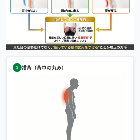
猫背（背中の丸み）
1