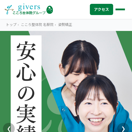
アクセス
トップ
›
こころ整体院 名駅院
›
姿勢矯正
HOME
トップ
SYMPTOMS
症状から探す
腰痛
MENU
メニューから探す
肩こり・首こり
STORE
店舗一覧
頭痛
AREA
エリアから探す
北海道
四十肩・五十肩
ABOUT US
私たちについて
札幌エリア（13院）
❮
❯
膝痛・関節痛