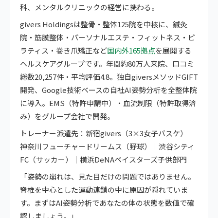
科、メンタルクリニックの経営に携わる。
givers Holdingsは整骨・整体125院を中核に、鍼灸
院・筋膜整体・パーソナルエステ・フィットネス・ピ
ラティス・巻き爪矯正など
国内外165拠点
を展開する
ヘルスケアグループです。年間約80万人来院、口コミ
総数20,257件・平均評価4.8。独自giversメソッドGIFT
開発、Google技術ベースの自社AI姿勢分析を全整体院
に導入。EMS（特許申請中）・血流制限（特許取得済
み）をグループ会社で開発。
トレーナー派遣先：新宿givers（3×3女子バスケ）｜
神奈川フューチャードリームス（野球）｜渋谷シティ
FC（サッカー）｜横浜DeNAベイスターズ子供部門
「姿勢の崩れは、見た目だけの問題ではありません。
脊椎を中心とした運動連鎖の中に原因が隠れていま
す。まずはAI姿勢分析であなたの体の状態を数値で確
認しましょう。」