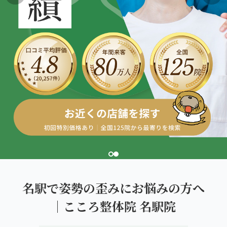
こころ整体院グループについて
東北
股関節の痛み
初めての方へ
ご予約はこちら
仙台エリア（4院）
産後の不調・体型の崩れ
giversメソッドGIFT
関東
OUR CONCEPT
骨盤の傾き・歪み
研究・論文
とらわれないカラダを。
池袋エリア（3院）
坐骨神経痛
医師・専門家からの推薦
新宿エリア（3院）
眼精疲労
メディア・実績
高田馬場エリア（2院）
ぎっくり腰
理想の通院期間について
亀戸エリア（2院）
寝違え
お客様の声
町田エリア（2院）
姿勢矯正
名駅で姿勢の歪みにお悩みの方へ
お知らせ
立川エリア（2院）
｜こころ整体院 名駅院
疲労回復
コラム
中国