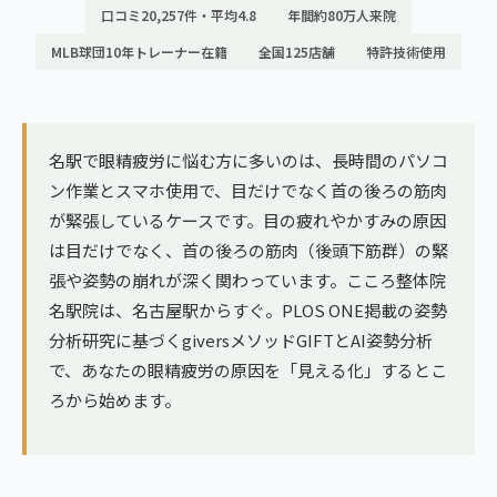
ランナー膝
口コミ20,257件・平均4.8
年間約80万人来院
広島エリア（4院）
MLB球団10年トレーナー在籍
全国125店舗
特許技術使用
ゴルフ
九州
テニス
福岡エリア（9院）
ヨガ・ピラティス
名駅で眼精疲労に悩む方に多いのは、長時間のパソコ
鹿児島エリア（3院）
ン作業とスマホ使用で、目だけでなく首の後ろの筋肉
が緊張しているケースです。目の疲れやかすみの原因
→ エリア一覧（全11エリア）
は目だけでなく、首の後ろの筋肉（後頭下筋群）の緊
張や姿勢の崩れが深く関わっています。こころ整体院
名駅院は、名古屋駅からすぐ。PLOS ONE掲載の姿勢
分析研究に基づくgiversメソッドGIFTとAI姿勢分析
で、あなたの眼精疲労の原因を「見える化」するとこ
ろから始めます。