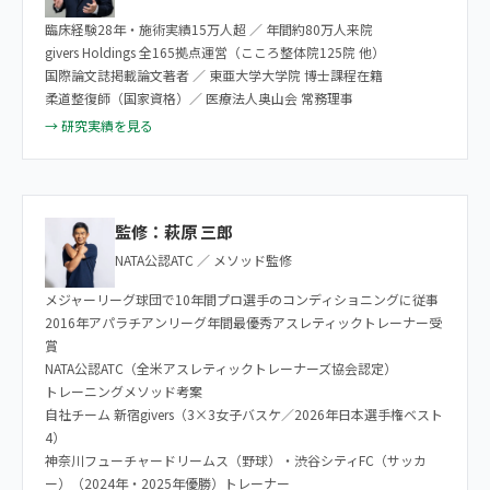
臨床経験28年・施術実績15万人超 ／ 年間約80万人来院
givers Holdings 全165拠点運営（こころ整体院125院 他）
国際論文誌掲載論文著者 ／ 東亜大学大学院 博士課程在籍
柔道整復師（国家資格）／ 医療法人奥山会 常務理事
→ 研究実績を見る
監修：萩原 三郎
NATA公認ATC ／ メソッド監修
メジャーリーグ球団で10年間プロ選手のコンディショニングに従事
2016年アパラチアンリーグ年間最優秀アスレティックトレーナー受
賞
NATA公認ATC（全米アスレティックトレーナーズ協会認定）
トレーニングメソッド考案
自社チーム 新宿givers（3×3女子バスケ／2026年日本選手権ベスト
4）
神奈川フューチャードリームス（野球）・渋谷シティFC（サッカ
ー）（2024年・2025年優勝）トレーナー