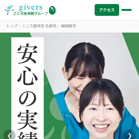
アクセス
トップ
›
こころ整体院 名駅院
›
眼精疲労
HOME
トップ
SYMPTOMS
症状から探す
腰痛
MENU
メニューから探す
肩こり・首こり
STORE
店舗一覧
頭痛
AREA
エリアから探す
北海道
四十肩・五十肩
ABOUT US
私たちについて
札幌エリア（13院）
❮
❯
膝痛・関節痛