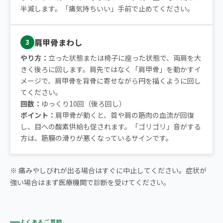
半減します。「痛気持ちいい」手前で止めてください。
肩甲骨まわし
3
やり方：
立った状態または椅子に座った状態で、両肩を大
きく後ろに回します。肩先ではなく「肩甲骨」を動かすイ
メージで、肩甲骨を背骨に寄せながら円を描くように回し
てください。
回数：
ゆっくり10回（後ろ回し）
ポイント：
肩甲骨が動くと、首や肩の筋肉の血流が回復
し、目への酸素供給も促されます。「ゴリゴリ」音がする
方は、筋膜の滑りが悪くなっているサインです。
※ 痛みやしびれが出る場合はすぐに中止してください。症状が
強い場合はまず医療機関で診断を受けてください。
よくあるご質問