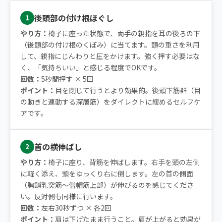
後頭部の付け根ほぐし
1
やり方：
椅子に座った状態で、両手の親指を耳の後ろの下
（後頭部の付け根のくぼみ）に当てます。頭の重さを利用
して、親指にじんわりと圧をかけます。強く押す必要はな
く、「気持ちいい」と感じる程度でOKです。
回数：
5秒間押す × 5回
ポイント：
目を閉じて行うとより効果的。後頭下筋群（目
の動きと連動する深層筋）をダイレクトに緩めるセルフケ
アです。
首の横伸ばし
2
やり方：
椅子に座り、背筋を伸ばします。右手を頭の左側
に軽く添え、頭をゆっくり右に倒します。左の首の側面
（胸鎖乳突筋〜僧帽筋上部）が伸びるのを感じてくださ
い。反対側も同様に行います。
回数：
左右30秒ずつ × 各2回
ポイント：
肩は下げたまま行うこと。肩が上がると効果が