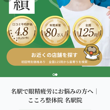
こころ整体院グループについて
東北
股関節の痛み
初めての方へ
ご予約はこちら
仙台エリア（4院）
産後の不調・体型の崩れ
giversメソッドGIFT
関東
OUR CONCEPT
骨盤の傾き・歪み
研究・論文
とらわれないカラダを。
池袋エリア（3院）
坐骨神経痛
医師・専門家からの推薦
新宿エリア（3院）
眼精疲労
メディア・実績
高田馬場エリア（2院）
ぎっくり腰
理想の通院期間について
亀戸エリア（2院）
寝違え
お客様の声
町田エリア（2院）
姿勢矯正
名駅で眼精疲労にお悩みの方へ｜
お知らせ
立川エリア（2院）
こころ整体院 名駅院
疲労回復
コラム
中国