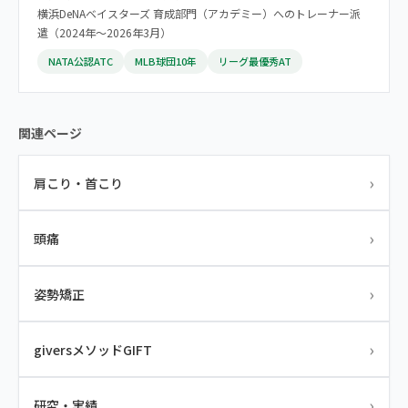
横浜DeNAベイスターズ 育成部門（アカデミー）へのトレーナー派
遣（2024年〜2026年3月）
NATA公認ATC
MLB球団10年
リーグ最優秀AT
関連ページ
›
肩こり・首こり
›
頭痛
›
姿勢矯正
›
giversメソッドGIFT
›
研究・実績