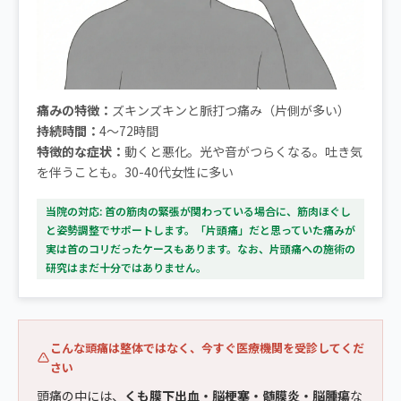
痛みの特徴：
ズキンズキンと脈打つ痛み（片側が多い）
持続時間：
4〜72時間
特徴的な症状：
動くと悪化。光や音がつらくなる。吐き気
を伴うことも。30-40代女性に多い
当院の対応: 首の筋肉の緊張が関わっている場合に、筋肉ほぐし
と姿勢調整でサポートします。「片頭痛」だと思っていた痛みが
実は首のコリだったケースもあります。なお、片頭痛への施術の
研究はまだ十分ではありません。
こんな頭痛は整体ではなく、今すぐ医療機関を受診してくだ
さい
頭痛の中には、
くも膜下出血・脳梗塞・髄膜炎・脳腫瘍
な