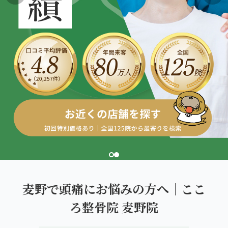
こころ整体院グループについて
東北
股関節の痛み
初めての方へ
ご予約はこちら
仙台エリア（4院）
産後の不調・体型の崩れ
giversメソッドGIFT
関東
OUR CONCEPT
骨盤の傾き・歪み
研究・論文
とらわれないカラダを。
池袋エリア（3院）
坐骨神経痛
医師・専門家からの推薦
新宿エリア（3院）
眼精疲労
メディア・実績
高田馬場エリア（2院）
ぎっくり腰
理想の通院期間について
亀戸エリア（2院）
寝違え
お客様の声
町田エリア（2院）
姿勢矯正
麦野で頭痛にお悩みの方へ｜ここ
お知らせ
立川エリア（2院）
ろ整骨院 麦野院
疲労回復
コラム
中国