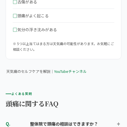
□
古傷がある
□
頭痛がよく起こる
□
気分の浮き沈みがある
※ 5つ以上当てはまる方は天気痛の可能性があります。お気軽にご
相談ください。
▶ 【完全版】気圧の変化による頭痛の原因・対策・セルフケア全
て教えます
天気痛のセルフケアを解説｜
YouTubeチャンネル
よくある質問
頭痛に関するFAQ
整体院で頭痛の相談はできますか？