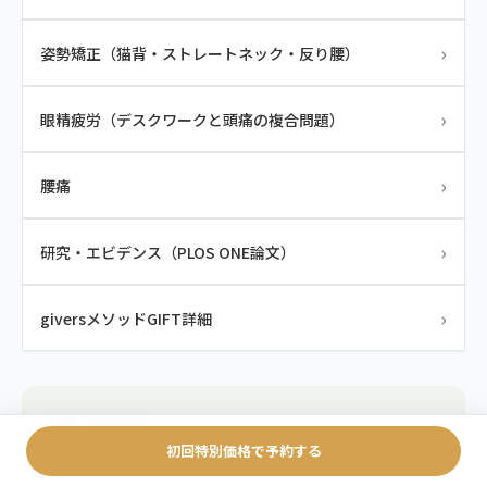
›
姿勢矯正（猫背・ストレートネック・反り腰）
›
眼精疲労（デスクワークと頭痛の複合問題）
›
腰痛
›
研究・エビデンス（PLOS ONE論文）
›
giversメソッドGIFT詳細
出典・参考文献
初回特別価格で予約する
1. Xu X, Ling Y (2025) Comparative safety and