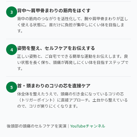
背中〜肩甲骨まわりの筋肉をほぐす
3
背中の筋肉のつながりを活性化して、腕や肩甲骨まわりが正し
く使える状態に。首だけに負担が集中しにくい体を目指しま
す。
姿勢を整え、セルフケアをお伝えする
4
正しい姿勢と、ご自宅でできる簡単な運動をお伝えします。良
い状態を長く保ち、頭痛が再発しにくい体を目指すステップで
す。
首・頭まわりのコリの芯を直接ケア
5
体全体を整えたうえで、頭痛の引き金になっているコリの芯
（トリガーポイント）に直接アプローチ。土台から整えている
ので、コリが戻りにくくなります。
▶ 後頭部の頭痛が気になる方へ｜セルフケア実演
後頭部の頭痛のセルフケアを実演｜
YouTubeチャンネル