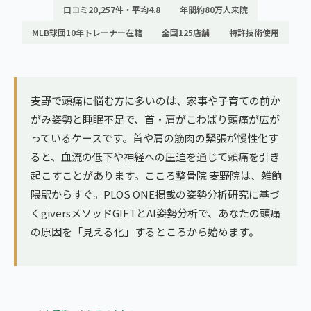
ランナー膝
口コミ20,257件・平均4.8
年間約80万人来院
広島エリア（4院）
MLB球団10年トレーナー在籍
全国125店舗
特許技術使用
ゴルフ
九州
テニス
福岡エリア（9院）
ヨガ・ピラティス
麦野で頭痛に悩む方に多いのは、家事や子育ての前か
鹿児島エリア（3院）
がみ姿勢と睡眠不足で、首・肩がこわばり頭痛が広が
っているケースです。首や肩の筋肉の緊張が慢性化す
→ エリア一覧（全11エリア）
ると、血流の低下や神経への圧迫を通じて頭痛を引き
起こすことがあります。こころ整骨院 麦野院は、雑餉
隈駅からすぐ。PLOS ONE掲載の姿勢分析研究に基づ
くgiversメソッドGIFTとAI姿勢分析で、あなたの頭痛
の原因を「見える化」するところから始めます。