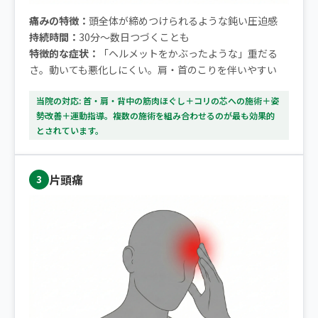
痛みの特徴：
頭全体が締めつけられるような鈍い圧迫感
持続時間：
30分〜数日つづくことも
特徴的な症状：
「ヘルメットをかぶったような」重だる
さ。動いても悪化しにくい。肩・首のこりを伴いやすい
当院の対応: 首・肩・背中の筋肉ほぐし＋コリの芯への施術＋姿
勢改善＋運動指導。複数の施術を組み合わせるのが最も効果的
とされています。
片頭痛
3