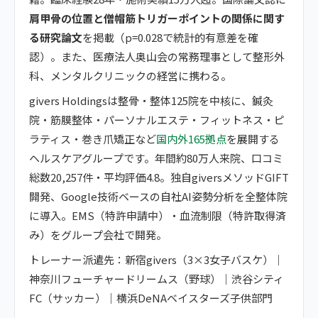
肩甲骨の位置と僧帽筋トリガーポイントの関係に関す
る研究論文
を掲載（p=0.028で統計的有意差を確
認）。また、医療法人奥山会の常務理事として整形外
科、メンタルクリニックの経営に携わる。
givers Holdingsは整骨・整体125院を中核に、鍼灸
院・筋膜整体・パーソナルエステ・フィットネス・ピ
ラティス・巻き爪矯正など
国内外165拠点
を展開する
ヘルスケアグループです。年間約80万人来院、口コミ
総数20,257件・平均評価4.8。独自giversメソッドGIFT
開発、Google技術ベースの自社AI姿勢分析を全整体院
に導入。EMS（特許申請中）・血流制限（特許取得済
み）をグループ会社で開発。
トレーナー派遣先：新宿givers（3×3女子バスケ）｜
神奈川フューチャードリームス（野球）｜渋谷シティ
FC（サッカー）｜横浜DeNAベイスターズ子供部門