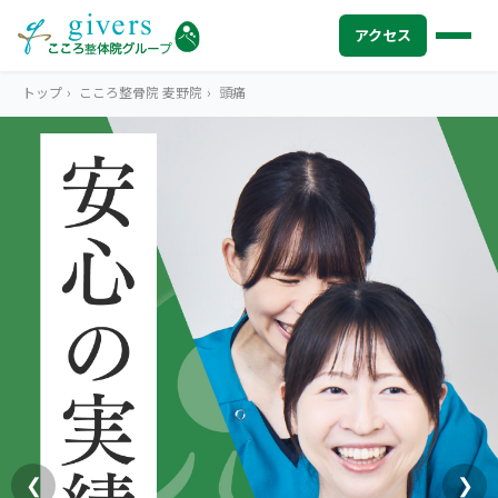
アクセス
トップ
›
こころ整骨院 麦野院
›
頭痛
HOME
トップ
SYMPTOMS
症状から探す
腰痛
MENU
メニューから探す
肩こり・首こり
STORE
店舗一覧
頭痛
AREA
エリアから探す
北海道
四十肩・五十肩
ABOUT US
私たちについて
札幌エリア（13院）
❮
❯
膝痛・関節痛