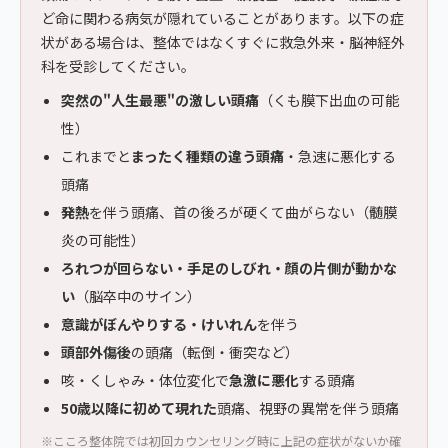
ど命に関わる病気が隠れていることがあります。以下の症
状がある場合は、整体ではなくすぐに救急外来・脳神経外
科を受診してください。
突然の"人生最悪"の激しい頭痛
（くも膜下出血の可能
性）
これまでと
まったく種類の違う頭痛
・急速に悪化する
頭痛
発熱
を伴う頭痛、首の後ろが硬くて曲がらない（髄膜
炎の可能性）
ろれつが回らない・手足のしびれ・顔の片側が動かな
い
（脳卒中のサイン）
意識がぼんやりする・けいれん
を伴う
頭部外傷後
の頭痛（転倒・衝突など）
咳・くしゃみ・体位変化で
急激に悪化
する頭痛
50歳以降に初めて現れた
頭痛、視野の異常を伴う頭痛
※こころ整体院では初回カウンセリング時に上記の症状がないか確