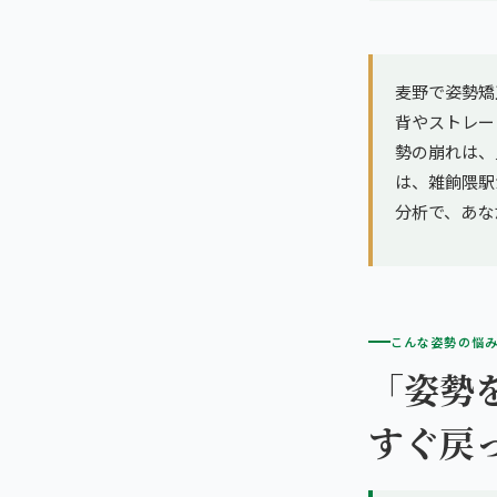
亀戸エリア（2院）
理想の通院期間について
寝違え
町田エリア（2院）
お客様の声
麦野で姿勢矯
姿勢矯正
背やストレー
立川エリア（2院）
お知らせ
勢の崩れは、
疲労回復
は、雑餉隈駅か
中国
コラム
分析で、あな
ランナー膝
広島エリア（4院）
ゴルフ
九州
福岡エリア（9院）
テニス
こんな姿勢の悩
「姿勢
鹿児島エリア（3院）
ヨガ・ピラティス
すぐ戻
→ エリア一覧（全11エリア）