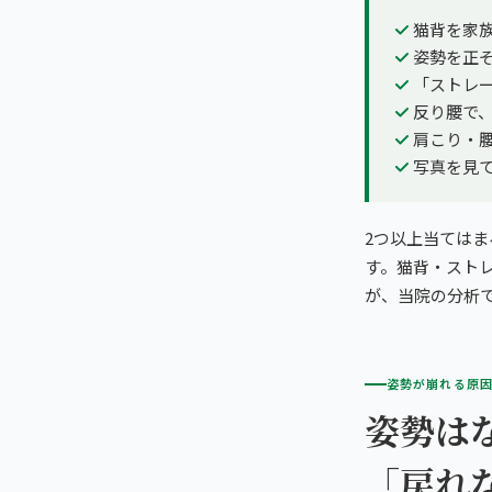
猫背を家
姿勢を正
「ストレ
反り腰で
肩こり・
写真を見
2つ以上当ては
す。猫背・スト
が、当院の分析
姿勢が崩れる原
姿勢は
「戻れ