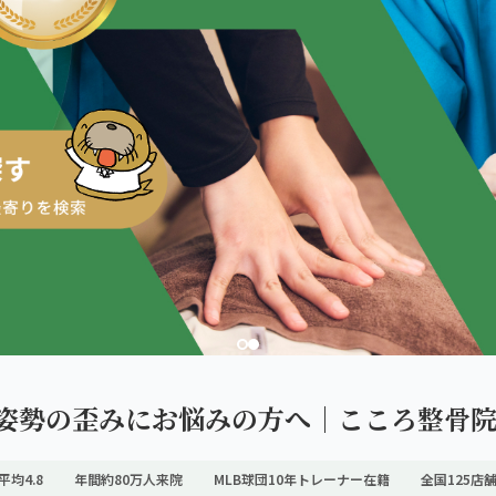
ダを。
姿勢の歪みにお悩みの方へ｜こころ整骨院
平均4.8
年間約80万人来院
MLB球団10年トレーナー在籍
全国125店