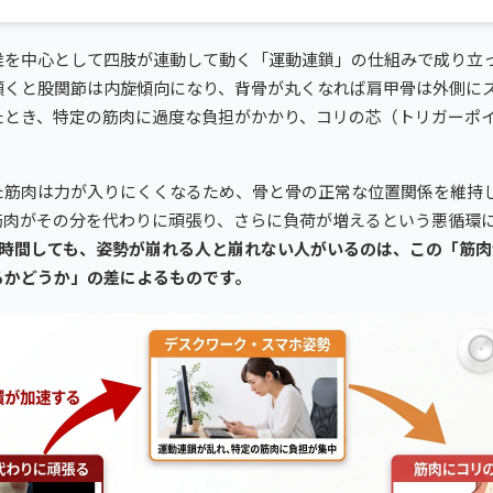
椎を中心として四肢が連動して動く「運動連鎖」の仕組みで成り立
傾くと股関節は内旋傾向になり、背骨が丸くなれば肩甲骨は外側に
たとき、特定の筋肉に過度な負担がかかり、コリの芯（トリガーポ
た筋肉は力が入りにくくなるため、骨と骨の正常な位置関係を維持
筋肉がその分を代わりに頑張り、さらに負荷が増えるという悪循環
8時間しても、姿勢が崩れる人と崩れない人がいるのは、この「筋
るかどうか」の差によるものです。