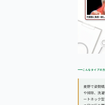
こんなタイプの
麦野で姿勢矯
や掃除、洗濯
ートネック型