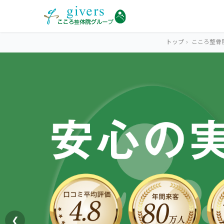
トップ
›
こころ整骨
HOME
トップ
SYMPTOMS
症状から探す
腰痛
MENU
メニューから探す
肩こり・首こり
STORE
店舗一覧
頭痛
❮