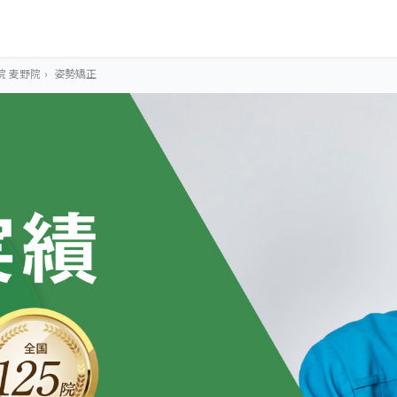
院 麦野院
›
姿勢矯正
OUR CONCEPT
とらわれないカラ