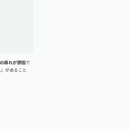
の崩れが原因
で
化」があること