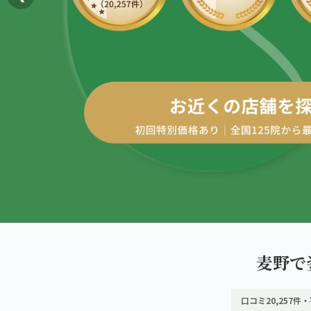
AREA
エリアから探す
四十肩・五十肩
北海道
ABOUT US
私たちについて
膝痛・関節痛
札幌エリア（13院）
こころ整体院グループについて
股関節の痛み
東北
初めての方へ
仙台エリア（4院）
産後の不調・体型の崩れ
ご予約はこちら
giversメソッドGIFT
関東
骨盤の傾き・歪み
池袋エリア（3院）
研究・論文
坐骨神経痛
新宿エリア（3院）
医師・専門家からの推薦
眼精疲労
麦野で
高田馬場エリア（2院）
メディア・実績
ぎっくり腰
口コミ20,257件・