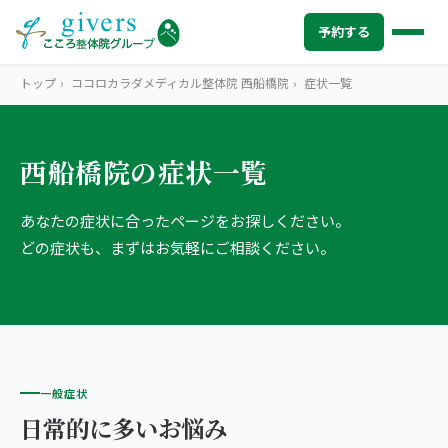
予約する
トップ
›
ココロカラダメディカル整体院 西船橋院
›
症状一覧
西船橋院の症状一覧
HOME
トップ
あなたの症状に合ったページをお探しください。
SYMPTOMS
症状から探す
どの症状も、まずはお気軽にご相談ください。
腰痛
MENU
メニューから探す
肩こり・首こり
STORE
店舗一覧
頭痛
AREA
エリアから探す
一般症状
北海道
四十肩・五十肩
ABOUT US
私たちについて
日常的に多いお悩み
札幌エリア（13院）
膝痛・関節痛