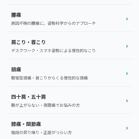
こころ整体院グループについて
東北
股関節の痛み
腰痛
初めての方へ
›
ご予約はこちら
仙台エリア（4院）
原因不明の腰痛に、姿勢科学からのアプローチ
産後の不調・体型の崩れ
giversメソッドGIFT
関東
OUR CONCEPT
骨盤の傾き・歪み
肩こり・首こり
研究・論文
›
とらわれないカラダを。
池袋エリア（3院）
デスクワーク・スマホ姿勢による慢性的なこり
坐骨神経痛
医師・専門家からの推薦
新宿エリア（3院）
頭痛
眼精疲労
›
メディア・実績
高田馬場エリア（2院）
緊張型頭痛・首こりからくる慢性的な頭痛
ぎっくり腰
理想の通院期間について
亀戸エリア（2院）
四十肩・五十肩
寝違え
›
お客様の声
腕が上がらない・夜間痛でお悩みの方
町田エリア（2院）
姿勢矯正
お知らせ
立川エリア（2院）
膝痛・関節痛
›
疲労回復
コラム
階段の昇り降り・正座がつらい方
中国