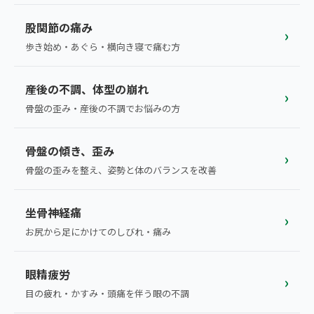
ランナー膝
広島エリア（4院）
股関節の痛み
›
ゴルフ
歩き始め・あぐら・横向き寝で痛む方
九州
テニス
福岡エリア（9院）
産後の不調、体型の崩れ
›
ヨガ・ピラティス
骨盤の歪み・産後の不調でお悩みの方
鹿児島エリア（3院）
骨盤の傾き、歪み
→ エリア一覧（全11エリア）
›
骨盤の歪みを整え、姿勢と体のバランスを改善
坐骨神経痛
›
お尻から足にかけてのしびれ・痛み
眼精疲労
›
目の疲れ・かすみ・頭痛を伴う眼の不調