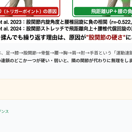
は、足→膝→股関節→骨盤→腰→胸→肩→肘→手首という「運動連
の連鎖のどこか一つが硬い・弱いと、隣の関節が代わりに無理をし
デンス