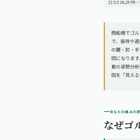
亀戸エリア（2院）
口コミ20,257件・
理想の通院期間について
寝違え
町田エリア（2院）
お客様の声
姿勢矯正
西船橋でゴル
立川エリア（2院）
お知らせ
で、接待や週
疲労回復
の腰・肘・手
中国
コラム
因になります
ランナー膝
広島エリア（4院）
載の姿勢分析研
因を「見える
ゴルフ
九州
福岡エリア（9院）
テニス
あなたの痛みの
鹿児島エリア（3院）
ヨガ・ピラティス
なぜゴ
→ エリア一覧（全11エリア）