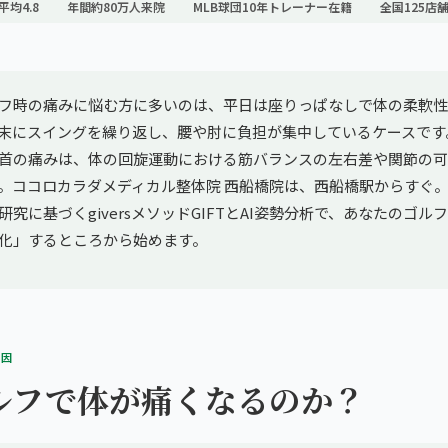
平均4.8
年間約80万人来院
MLB球団10年トレーナー在籍
全国125店
フ時の痛みに悩む方に多いのは、平日は座りっぱなしで体の柔軟性
末にスイングを繰り返し、腰や肘に負担が集中しているケースです
首の痛みは、体の回旋運動における筋バランスの左右差や関節の可
。ココロカラダメディカル整体院 西船橋院は、西船橋駅からすぐ。PL
究に基づくgiversメソッドGIFTとAI姿勢分析で、あなたのゴル
化」するところから始めます。
原因
ルフで体が痛くなるのか？