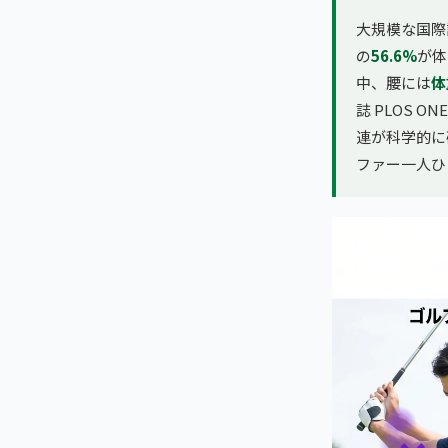
大規模な国際調査
の
56.6%
が体
中、腰には
体
誌 PLOS 
連が科学的に
ファー一人ひ