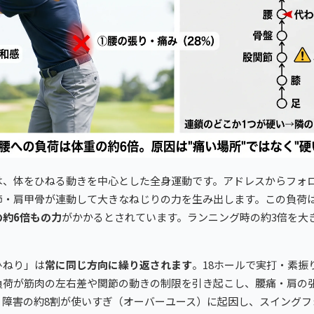
は、体をひねる動きを中心とした全身運動です。アドレスからフォ
節・肩甲骨が連動して大きなねじりの力を生み出します。この負荷
の約6倍もの力
がかかるとされています。ランニング時の約3倍を大
ひねり」は
常に同じ方向に繰り返されます
。18ホールで実打・素振
負荷が筋肉の左右差や関節の動きの制限を引き起こし、腰痛・肩の
。障害の約8割が使いすぎ（オーバーユース）に起因し、スイングフ