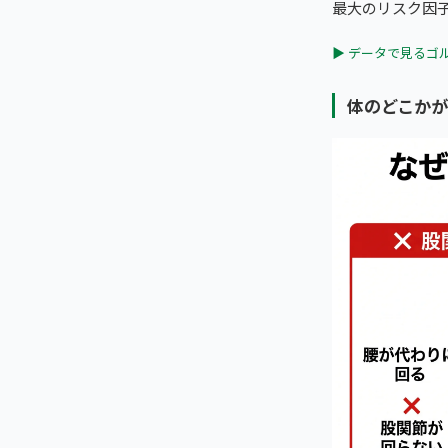
最大のリスク因
▶ データで見るゴ
体のどこか