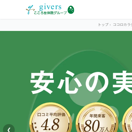
トップ
›
ココロカラ
HOME
トップ
SYMPTOMS
症状から探す
腰痛
MENU
メニューから探す
肩こり・首こり
STORE
店舗一覧
頭痛
❮