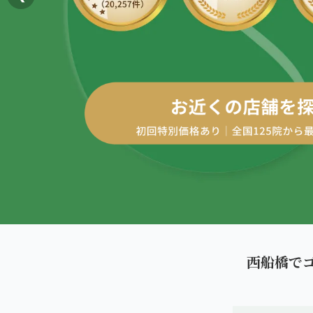
AREA
エリアから探す
四十肩・五十肩
北海道
ABOUT US
私たちについて
膝痛・関節痛
札幌エリア（13院）
こころ整体院グループについて
股関節の痛み
東北
初めての方へ
仙台エリア（4院）
産後の不調・体型の崩れ
ご予約はこちら
giversメソッドGIFT
関東
骨盤の傾き・歪み
池袋エリア（3院）
研究・論文
坐骨神経痛
新宿エリア（3院）
医師・専門家からの推薦
眼精疲労
西船橋で
高田馬場エリア（2院）
メディア・実績
ぎっくり腰