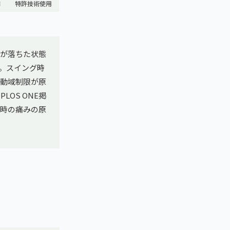
舗
特許技術使用
が落ちた状態
。スイング時
動域制限が原
OS ONE掲
フ時の痛みの原