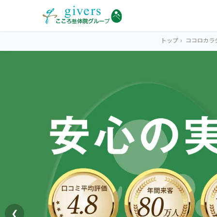
トップ
›
ココロカラ
HOME
トップ
SYMPTOMS
症状から探す
腰痛
MENU
メニューから探す
肩こり・首こり
STORE
店舗一覧
頭痛
❮