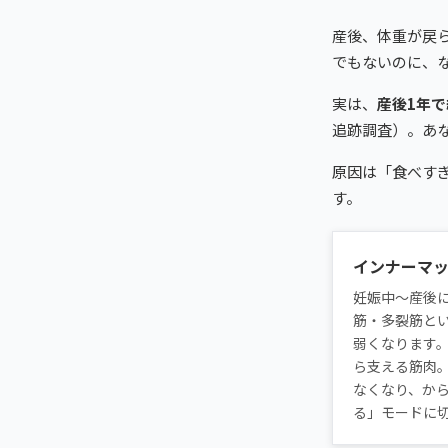
産後、体重が戻ら
でもないのに、
実は、
産後1年
追跡調査）。あ
原因は「食べす
す。
インナーマ
妊娠中〜産後
筋・多裂筋と
弱くなります
ら支える筋肉
なくなり、か
る」モードに