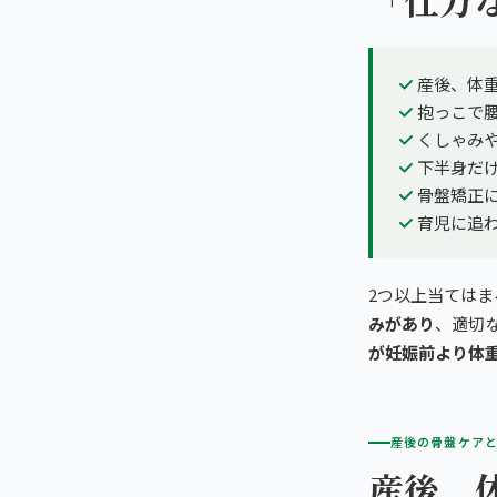
産後、体
抱っこで
くしゃみ
下半身だ
骨盤矯正
育児に追
2つ以上当ては
みがあり
、適切
が妊娠前より体
産後の骨盤ケア
産後、