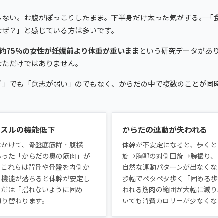
ない。お腹がぽっこりしたまま。下半身だけ太った気がする――。「
なぜ？」と感じている方は多いです。
で約75%の女性が妊娠前より体重が重いまま
という研究データがあり
なただけではありません。
ぎ」でも「意志が弱い」のでもなく、からだの中で複数のことが同
ッスルの機能低下
からだの連動が失われる
にかけて、骨盤底筋群・腹横
体幹が不安定になると、歩くと
いった「からだの奥の筋肉」が
旋→胸郭の対側回旋→腕振り、
。これらは背骨や骨盤を内側か
自然な連動パターンが出なくな
。機能が落ちると体幹が安定し
歩幅でペタペタ歩く「固める歩
らだは「揺れないように固め
われる筋肉の範囲が大幅に減り
切り替わります。
いても消費カロリーが少なくな