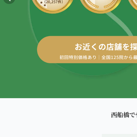
AREA
エリアから探す
四十肩・五十肩
北海道
ABOUT US
私たちについて
膝痛・関節痛
札幌エリア（13院）
こころ整体院グループについて
股関節の痛み
東北
初めての方へ
仙台エリア（4院）
産後の不調・体型の崩れ
ご予約はこちら
giversメソッドGIFT
関東
骨盤の傾き・歪み
池袋エリア（3院）
研究・論文
坐骨神経痛
新宿エリア（3院）
医師・専門家からの推薦
眼精疲労
西船橋で
高田馬場エリア（2院）
メディア・実績
ぎっくり腰