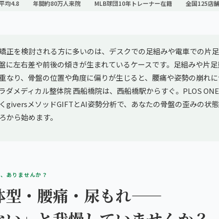
平均4.8
年間約80万人来院
MLB球団10年トレーナー在籍
全国125店
矯正を検討される方に多いのは、デスクでの足組みや電車での片足
盤に左右差や前後の傾きが生まれているケースです。足組みや片足
重なり、骨盤の位置や角度に偏りが生じると、腰痛や姿勢の崩れに
ラダメディカル整体院 西船橋院は、西船橋駅からすぐ。PLOS ON
giversメソッドGIFTとAI姿勢分析で、あなたの骨盤の歪みの状
ろから始めます。
み、ありませんか？
体型・腰痛・尿もれ——
ない」と我慢していませんか？