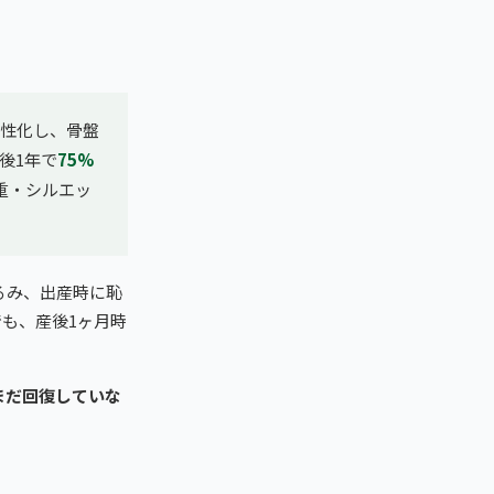
性化し、骨盤
後1年で
75%
重・シルエッ
るみ、出産時に恥
）でも、産後1ヶ月時
まだ回復していな