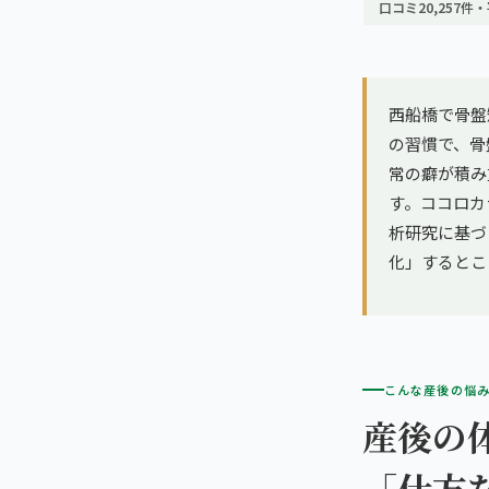
亀戸エリア（2院）
口コミ20,257件・
理想の通院期間について
寝違え
町田エリア（2院）
お客様の声
姿勢矯正
西船橋で骨盤
立川エリア（2院）
お知らせ
の習慣で、骨
疲労回復
常の癖が積み
中国
コラム
す。ココロカ
ランナー膝
広島エリア（4院）
析研究に基づく
化」するとこ
ゴルフ
九州
福岡エリア（9院）
テニス
こんな産後の悩
鹿児島エリア（3院）
ヨガ・ピラティス
産後の
→ エリア一覧（全11エリア）
「仕方