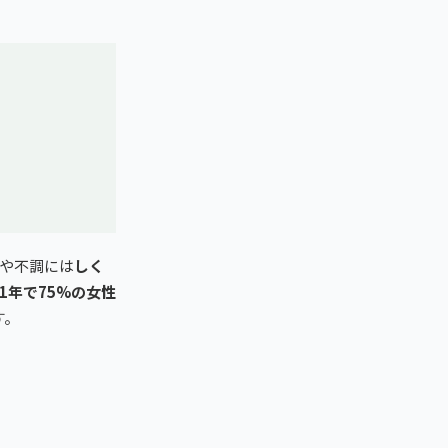
や不調には
しく
1年で75%の女性
す。