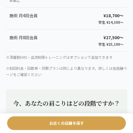
お試し
施術 月4回会員
¥18,700〜
学生 ¥14,300〜
施術 月8回会員
¥27,500〜
学生 ¥23,100〜
※深層筋EMS・血流制限トレーニングはオプションで追加できます
※初回料金・回数券・月額プランは院により異なります。詳しくは各店舗ペ
ージをご確認ください
今、あなたの肩こりはどの段階ですか？
お近くの店舗を探す
押すと痛い
動くと痛い
常に痛い
初期
進行
慢性化