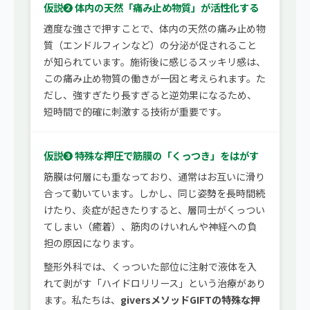
仮説❷ 体内の天然「痛み止め物質」が活性化する
適度な強さで押すことで、体内の天然の痛み止め物
質（エンドルフィンなど）の分泌が促されること
が知られています。施術後に感じるスッキリ感は、
この痛み止め物質の働きが一因と考えられます。た
だし、強すぎたり長すぎると逆効果になるため、
短時間で的確に刺激する技術が重要です。
仮説❸ 特殊な押圧で筋膜の「くっつき」をはがす
筋膜は何層にも重なっており、通常はお互いに滑り
合って動いています。しかし、同じ姿勢を長時間続
けたり、炎症が起きたりすると、層同士がくっつい
てしまい（癒着）、筋肉のけいれんや神経への負
担の原因になります。
整形外科では、くっついた部位に注射で液体を入
れて剥がす「ハイドロリリース」という治療があり
ます。私たちは、
giversメソッドGIFTの特殊な押