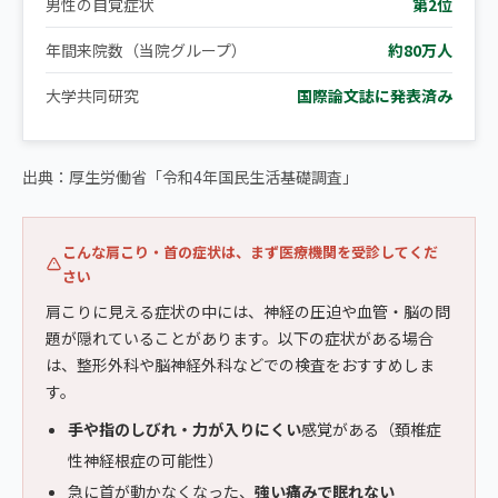
男性の自覚症状
第2位
年間来院数（当院グループ）
約80万人
大学共同研究
国際論文誌に発表済み
出典：厚生労働省「令和4年国民生活基礎調査」
こんな肩こり・首の症状は、まず医療機関を受診してくだ
さい
肩こりに見える症状の中には、神経の圧迫や血管・脳の問
題が隠れていることがあります。以下の症状がある場合
は、整形外科や脳神経外科などでの検査をおすすめしま
す。
手や指のしびれ・力が入りにくい
感覚がある（頚椎症
性神経根症の可能性）
急に首が動かなくなった、
強い痛みで眠れない