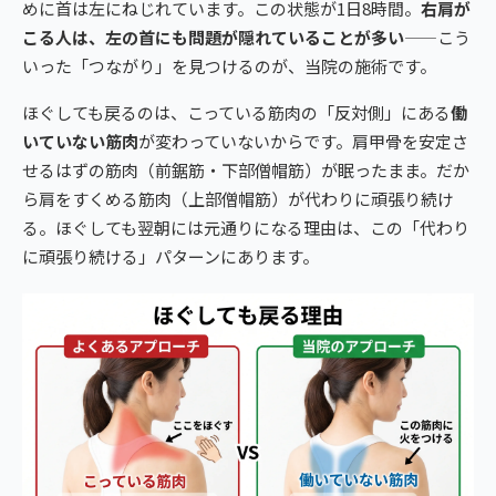
めに首は左にねじれています。この状態が1日8時間。
右肩が
こる人は、左の首にも問題が隠れていることが多い
——こう
いった「つながり」を見つけるのが、当院の施術です。
ほぐしても戻るのは、こっている筋肉の「反対側」にある
働
いていない筋肉
が変わっていないからです。肩甲骨を安定さ
せるはずの筋肉（前鋸筋・下部僧帽筋）が眠ったまま。だか
ら肩をすくめる筋肉（上部僧帽筋）が代わりに頑張り続け
る。ほぐしても翌朝には元通りになる理由は、この「代わり
に頑張り続ける」パターンにあります。