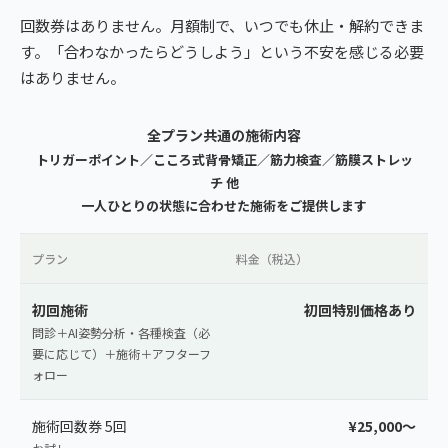
回数券はありません。月額制で、いつでも休止・解約できま
す。「合わなかったらどうしよう」という不安を感じる必要
はありません。
全プラン共通の施術内容
トリガーポイント／こころ式背骨矯正／筋力検査／筋膜ストレッ
チ 他
一人ひとりの状態に合わせた施術をご提供します
プラン
料金（税込）
初回施術
初回特別価格あり
問診＋AI姿勢分析・各種検査（必
要に応じて）＋施術＋アフターフ
ォロー
施術回数券 5回
¥25,000〜