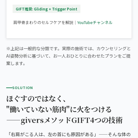
GIFT推奨: Gliding + Trigger Point
▶ 【肩甲骨はがし】30秒でできる肩こり改善ストレッチ
肩甲骨まわりのセルフケアを解説｜
YouTubeチャンネル
※上記は一般的な分類です。実際の施術では、カウンセリングと
AI姿勢分析に基づいて、お一人おひとりに合わせたプランをご提
案します。
SOLUTION
ほぐすのではなく、
"働いていない筋肉"に火をつける
——giversメソッドGIFT4つの技術
「右肩がこる人は、左の首にも原因がある」——そんな体の