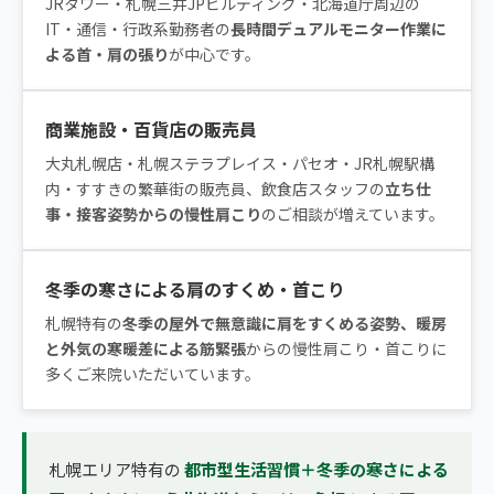
JRタワー・札幌三井JPビルディング・北海道庁周辺の
IT・通信・行政系勤務者の
長時間デュアルモニター作業に
よる首・肩の張り
が中心です。
商業施設・百貨店の販売員
大丸札幌店・札幌ステラプレイス・パセオ・JR札幌駅構
内・すすきの繁華街の販売員、飲食店スタッフの
立ち仕
事・接客姿勢からの慢性肩こり
のご相談が増えています。
冬季の寒さによる肩のすくめ・首こり
札幌特有の
冬季の屋外で無意識に肩をすくめる姿勢、暖房
と外気の寒暖差による筋緊張
からの慢性肩こり・首こりに
多くご来院いただいています。
札幌エリア特有の
都市型生活習慣＋冬季の寒さによる