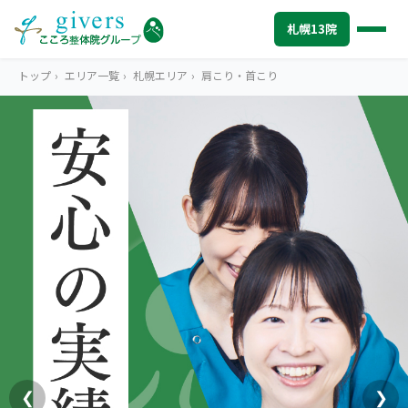
札幌13院
トップ
›
エリア一覧
›
札幌エリア
›
肩こり・首こり
SAPPORO
札幌エリアトップ
STORES
札幌13院から探す
中心部・札幌駅周辺
SYMPTOMS
症状から探す
こころ整体院 札幌駅前院
肩こり・首こり
INFO
札幌エリアの情報
こころ整体院 札幌北口院
腰痛
初めての方へ
TRUST
信頼の根拠
こころ整体院 大通院
頭痛・偏頭痛
料金
お客様の声
ABOUT US
こころ整体院について
こころ整体院 札幌北一条東院
❮
❯
膝痛
アクセス・営業時間
スタッフ紹介