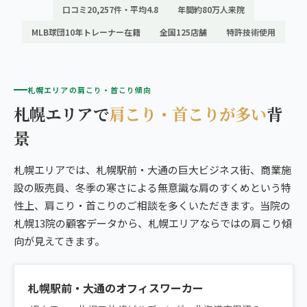
口コミ20,257件・平均4.8
年間約80万人来院
こころ整骨院 札幌美しが丘院
MLB球団10年トレーナー在籍
全国125店舗
特許技術使用
13院の比較・選び方
札幌エリアの肩こり・首こり傾向
札幌エリアで
肩こり・首こりが多い
背
景
札幌エリアでは、札幌駅前・大通の巨大ビジネス街、商業施
設の販売員、冬季の寒さによる無意識な肩のすくめという特
性上、肩こり・首こりのご相談を多くいただきます。当院の
札幌13院の顧客データから、札幌エリアならではの肩こり傾
向が見えてきます。
札幌駅前・大通のオフィスワーカー