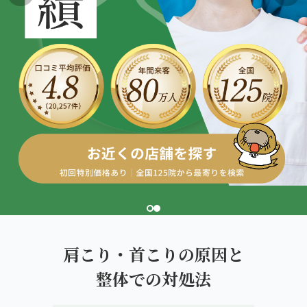
giversメソッドGIFT
こころ整体院 札幌東本願寺院
ぎっくり腰
よくある質問
メディア掲載
研究・論文
札幌13院から予約する
北区・西区エリア
股関節痛
ご予約・お問い合わせ
医師・専門家の推薦
ブランド全体トップ（全国125院）
こころ整骨院 麻生院
SAPPORO AREA
五十肩
全国の店舗一覧
札幌の13院から、
こころ整骨院 琴似院
猫背・姿勢矯正
あなたの一院を。
こころ整体院 発寒院
椎間板ヘルニア
こころ整骨院 手稲キテネビル院
東区・厚別区・豊平区・清田区
こころ整骨院 ラソラ札幌院
肩こり・首こりの原因と
こころ整体院 キャポ大谷地院
整体での対処法
こころ整骨院 中の島駅院