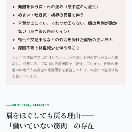
発熱を伴う
首・肩の痛み（感染症の可能性）
めまい・吐き気・視界の異常
を伴う
言葉が出にくい、ろれつが回らない、
顔の片側が動か
ない
（脳血管疾患のサイン）
転倒や交通事故などの
外力を受けた直後
の強い痛み
原因不明の
体重減少
を伴う肩こり
※こころ整体院では初回カウンセリング時に上記の症状がないか確
認し、必要に応じて提携の医療機関をご紹介しています。代表の安
藝は医療法人奥山会の常務理事を兼務しており、医療との連携体制
を整えています。
PROBLEM / AFFINITY
肩をほぐしても戻る理由——
「働いていない筋肉」の存在