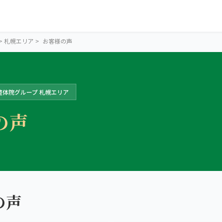
>
札幌エリア
>
お客様の声
整体院グループ 札幌エリア
の声
SAPPORO AREA
札幌の13院か
の声
ら、