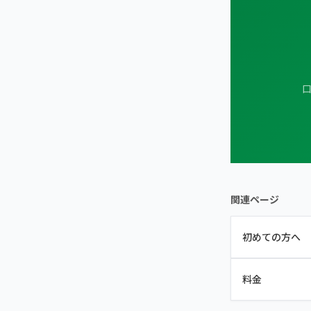
こころ整骨院 ラソラ札幌院
こころ整体院 キャポ大谷地院
口
こころ整骨院 中の島駅院
こころ整骨院 札幌美しが丘院
13院の比較・選び方
関連ページ
初めての方へ
料金