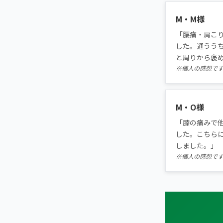
初めての方へ
こころ整体院 大通院
TRUST
信頼の根拠
M・M様
頭痛・偏頭痛
料金
お客様の声
「腰痛・肩こ
こころ整体院 札幌北一条東院
ABOUT US
こころ整体院について
した。通うう
膝痛
アクセス・営業時間
と周りから褒
スタッフ紹介
こころ整体院 札幌東本願寺院
giversメソッドGIFT
※個人の感想で
ぎっくり腰
よくある質問
メディア掲載
北区・西区エリア
研究・論文
札幌13院から予約する
股関節痛
M・O様
こころ整骨院 麻生院
ご予約・お問い合わせ
医師・専門家の推薦
ブランド全体トップ（全国125院）
「膝の痛みで
五十肩
した。こちら
こころ整骨院 琴似院
しました。」
全国の店舗一覧
※個人の感想で
猫背・姿勢矯正
こころ整体院 発寒院
椎間板ヘルニア
こころ整骨院 手稲キテネビル院
東区・厚別区・豊平区・清田区