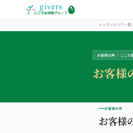
トップ
>
エリア一覧
お客様の声 ｜ こころ
SAPPORO
札幌エリアトップ
お客様
STORES
札幌13院から探す
中心部・札幌駅周辺
SYMPTOMS
症状から探す
こころ整体院 札幌駅前院
お客様の声
肩こり・首こり
お客様
INFO
札幌エリアの情報
こころ整体院 札幌北口院
腰痛