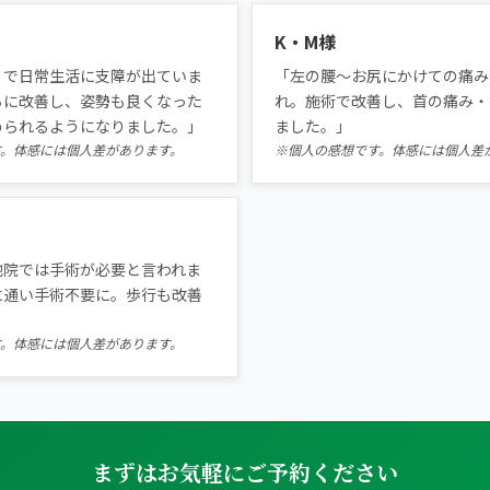
あなたの一院
K・M様
りで日常生活に支障が出ていま
「左の腰〜お尻にかけての痛み
を。
ちに改善し、姿勢も良くなった
れ。施術で改善し、首の痛み・
められるようになりました。」
ました。」
す。体感には個人差があります。
※個人の感想です。体感には個人差
他院では手術が必要と言われま
に通い手術不要に。歩行も改善
す。体感には個人差があります。
まずはお気軽にご予約ください