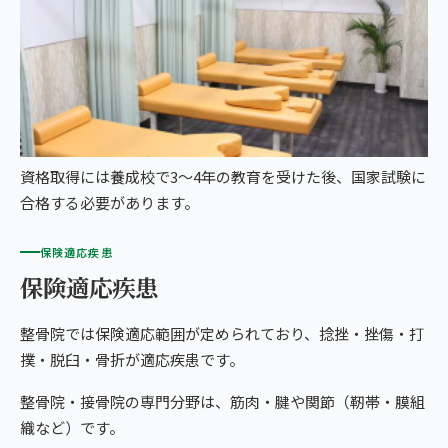
こころ整骨院 札幌美しが丘院
13院の比較・選び方
資格取得には養成校で3〜4年の教育を受けた後、国家試験に
合格する必要があります。
保険適応疾患
保険適応疾患
整骨院では保険適応範囲が定められており、捻挫・挫傷・打
撲・脱臼・骨折が適応疾患です。
整骨院・接骨院の専門分野は、筋肉・腱や関節（靭帯・膜組
織など）です。