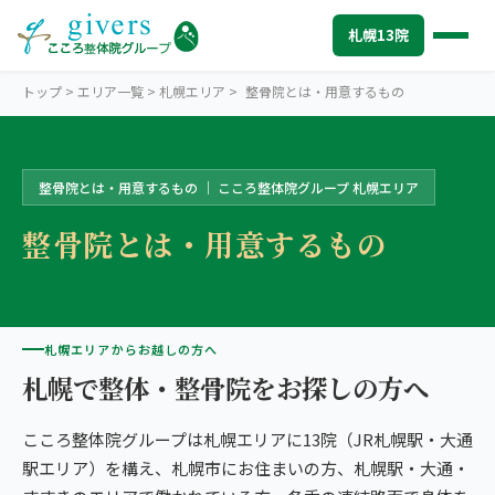
札幌13院
トップ
>
エリア一覧
>
札幌エリア
>
整骨院とは・用意するもの
整骨院とは・用意するもの ｜ こころ整体院グループ 札幌エリア
SAPPORO
札幌エリアトップ
整骨院とは・用意するもの
STORES
札幌13院から探す
中心部・札幌駅周辺
SYMPTOMS
症状から探す
こころ整体院 札幌駅前院
肩こり・首こり
INFO
札幌エリアからお越しの方へ
札幌エリアの情報
こころ整体院 札幌北口院
札幌で整体・整骨院をお探しの方へ
腰痛
初めての方へ
TRUST
信頼の根拠
こころ整体院 大通院
こころ整体院グループは札幌エリアに13院（JR札幌駅・大通
頭痛・偏頭痛
料金
お客様の声
ABOUT US
こころ整体院について
駅エリア）を構え、札幌市にお住まいの方、札幌駅・大通・
こころ整体院 札幌北一条東院
膝痛
アクセス・営業時間
スタッフ紹介