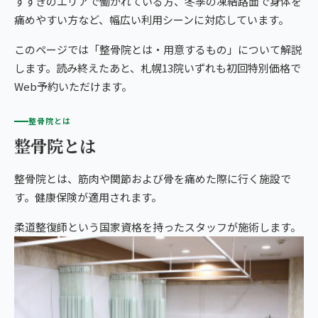
すすきのエリアで働かれている方、冬季の凍結路面で身体を
giversメソッドGIFT
こころ整体院 札幌東本願寺院
痛めやすい方など、幅広い利用シーンに対応しています。
ぎっくり腰
よくある質問
メディア掲載
研究・論文
札幌13院から予約する
このページでは「整骨院とは・用意するもの」について解説
北区・西区エリア
股関節痛
ご予約・お問い合わせ
医師・専門家の推薦
ブランド全体トップ（全国125院）
します。読み終えたあと、札幌13院いずれも初回特別価格で
こころ整骨院 麻生院
Web予約いただけます。
SAPPORO AREA
五十肩
全国の店舗一覧
札幌の13院から、
こころ整骨院 琴似院
整骨院とは
猫背・姿勢矯正
あなたの一院を。
整骨院とは
こころ整体院 発寒院
椎間板ヘルニア
こころ整骨院 手稲キテネビル院
整骨院とは、筋肉や関節および骨を痛めた際に行く施設で
す。健康保険が適用されます。
東区・厚別区・豊平区・清田区
柔道整復師という国家資格を持ったスタッフが施術します。
こころ整骨院 ラソラ札幌院
こころ整体院 キャポ大谷地院
こころ整骨院 中の島駅院