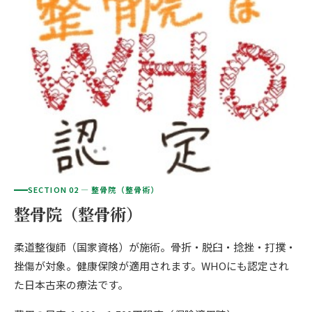
ご予約はこちら
仙台エリア（4院）
産後の不調・体型の崩れ
giversメソッドGIFT
関東
OUR CONCEPT
骨盤の傾き・歪み
研究・論文
とらわれないカラダを。
池袋エリア（3院）
坐骨神経痛
医師・専門家からの推薦
新宿エリア（3院）
眼精疲労
メディア・実績
高田馬場エリア（2院）
ぎっくり腰
理想の通院期間について
亀戸エリア（2院）
寝違え
SECTION 02 — 整骨院（整骨術）
お客様の声
町田エリア（2院）
整骨院（整骨術）
姿勢矯正
お知らせ
立川エリア（2院）
柔道整復師（国家資格）が施術。骨折・脱臼・捻挫・打撲・
疲労回復
コラム
挫傷が対象。健康保険が適用されます。WHOにも認定され
中国
た日本古来の療法です。
ランナー膝
広島エリア（4院）