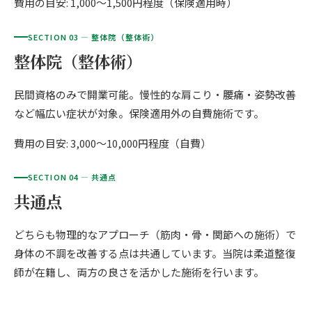
費用の目安: 1,000〜1,500円程度（保険適用時）
ゴルフ
九州
SECTION 03 — 整体院（整体術）
テニス
福岡エリア（9院）
整体院（整体術）
ヨガ・ピラティス
鹿児島エリア（3院）
民間資格のみで開業可能。慢性的な肩こり・腰痛・姿勢改善
など幅広い症状が対象。保険適用外の自費施術です。
→ エリア一覧（全11エリア）
費用の目安: 3,000〜10,000円程度（自費）
SECTION 04 — 共通点
共通点
どちらも物理的なアプローチ（筋肉・骨・関節への施術）で
身体の不調を改善する点は共通しています。当院は柔道整復
師が在籍し、両方の良さを活かした施術を行います。