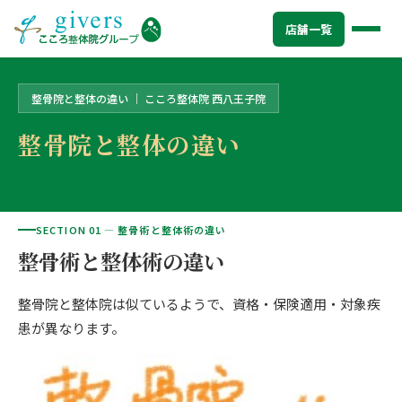
トップ
>
店舗一覧
>
こころ整体院 西八王子院
>
整骨院と整体の違い
店舗一覧
整骨院と整体の違い ｜ こころ整体院 西八王子院
HOME
トップ
整骨院と整体の違い
SYMPTOMS
症状から探す
腰痛
MENU
メニューから探す
肩こり・首こり
SECTION 01 — 整骨術と整体術の違い
STORE
店舗一覧
整骨術と整体術の違い
頭痛
AREA
エリアから探す
整骨院と整体院は似ているようで、資格・保険適用・対象疾
北海道
四十肩・五十肩
ABOUT US
私たちについて
患が異なります。
札幌エリア（13院）
膝痛・関節痛
こころ整体院グループについて
東北
股関節の痛み
初めての方へ