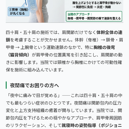
四十肩・五十肩の施術では、肩関節だけでなく
体幹全体の連
鎖
を考慮することが欠かせません。体幹（脊椎）→ 鎖骨・肩
甲骨 → 上腕骨という運動連鎖のなかで、特に
胸椎の後弯
（猫背傾向）
が肩甲骨の位置異常を引き起こし、肩関節の動
きに影響します。当院では頸椎から胸椎にかけての可動性確
保を施術に組み込んでいます。
夜間痛でお困りの方へ
「夜中に痛みで目が覚める」——これは四十肩・五十肩の中
でも最もつらい症状のひとつです。夜間痛は関節包内の圧力
変化と上方支持組織の癒着が関与しています。当院では、関
節包内圧を下げるための穏やかなアプローチ、肩甲骨周囲筋
のリラクゼーション、そして
就寝時の姿勢指導（ポジショニ