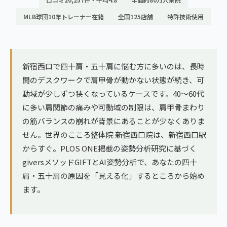
ランナー膝
広島エリア（4院）
MLB球団10年トレーナー在籍
全国125店舗
特許技術使用
ゴルフ
九州
テニス
福岡エリア（9院）
新宿西口で四十肩・五十肩に悩む方に多いのは、長時
ヨガ・ピラティス
間のデスクワークで肩甲骨が動かない状態が続き、可
鹿児島エリア（3院）
動域が少しずつ狭くなっているケースです。40〜60代
に多い肩関節の痛みや可動域の制限は、肩甲骨まわり
→ エリア一覧（全11エリア）
の筋バランスの崩れが背景にあることが少なくありま
せん。世界のこころ整体院 新宿西口院は、新宿西口駅
からすぐ。PLOS ONE掲載の姿勢分析研究に基づく
giversメソッドGIFTとAI姿勢分析で、あなたの四十
肩・五十肩の原因を「見える化」するところから始め
ます。