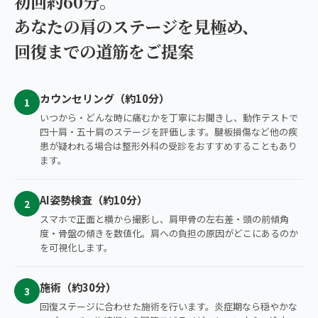
初回約60分。
あなたの肩のステージを見極め、
回復までの道筋をご提案
カウンセリング（約10分）
1
いつから・どんな時に痛むかを丁寧にお聞きし、動作テストで
四十肩・五十肩のステージを評価します。腱板損傷など他の疾
患が疑われる場合は整形外科の受診をおすすめすることもあり
ます。
AI姿勢検査（約10分）
2
スマホで正面と横から撮影し、肩甲骨の左右差・頭の前傾角
度・骨盤の傾きを数値化。肩への負担の原因がどこにあるのか
を可視化します。
施術（約30分）
3
回復ステージに合わせた施術を行います。炎症期なら穏やかな