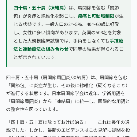
四十肩・五十肩（凍結肩）
は、肩関節を包む「関節
包」が炎症と線維化を起こし、
疼痛と可動域制限
が生
じる状態です。一般人口の2〜5%、40〜60歳に好発
し、女性に多い傾向があります。英国の503名を対象
とした大規模臨床試験では、手術をしなくても
手技療
法と運動療法の組み合わせ
で同等の結果が得られるこ
とが示されています。
四十肩・五十肩（肩関節周囲炎/凍結肩）は、肩関節を包む
「関節包」に炎症が生じ、その後に線維化（硬くなること）
が進行する状態です。日本肩関節学会は近年、学術用語を
「肩関節周囲炎」から「凍結肩」に統一し、国際的な用語と
の整合性を図っています。
「四十肩・五十肩は放っておけば治る」——これは長年の通
説でした。しかし、最新のエビデンスはこの見解に疑問を投