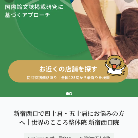
こころ整体院グループについて
東北
股関節の痛み
初めての方へ
ご予約はこちら
仙台エリア（4院）
産後の不調・体型の崩れ
giversメソッドGIFT
関東
OUR CONCEPT
骨盤の傾き・歪み
研究・論文
とらわれないカラダを。
池袋エリア（3院）
坐骨神経痛
医師・専門家からの推薦
新宿エリア（3院）
眼精疲労
メディア・実績
高田馬場エリア（2院）
ぎっくり腰
理想の通院期間について
亀戸エリア（2院）
寝違え
お客様の声
町田エリア（2院）
姿勢矯正
新宿西口で四十肩・五十肩にお悩みの方
お知らせ
立川エリア（2院）
へ｜世界のこころ整体院 新宿西口院
疲労回復
コラム
中国
口コミ20,257件・平均4.8
年間約80万人来院