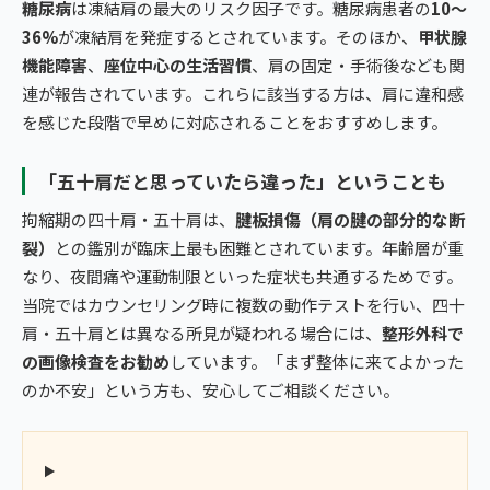
糖尿病
は凍結肩の最大のリスク因子です。糖尿病患者の
10〜
36%
が凍結肩を発症するとされています。そのほか、
甲状腺
機能障害
、
座位中心の生活習慣
、肩の固定・手術後なども関
連が報告されています。これらに該当する方は、肩に違和感
を感じた段階で早めに対応されることをおすすめします。
「五十肩だと思っていたら違った」ということも
拘縮期の四十肩・五十肩は、
腱板損傷（肩の腱の部分的な断
裂）
との鑑別が臨床上最も困難とされています。年齢層が重
なり、夜間痛や運動制限といった症状も共通するためです。
当院ではカウンセリング時に複数の動作テストを行い、四十
肩・五十肩とは異なる所見が疑われる場合には、
整形外科で
の画像検査をお勧め
しています。「まず整体に来てよかった
のか不安」という方も、安心してご相談ください。