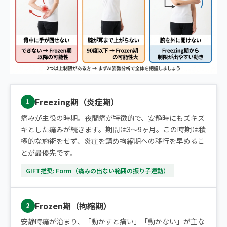
Freezing期（炎症期）
1
痛みが主役の時期。夜間痛が特徴的で、安静時にもズキズ
キとした痛みが続きます。期間は3〜9ヶ月。この時期は積
極的な施術をせず、炎症を鎮め拘縮期への移行を早めるこ
とが最優先です。
GIFT推奨: Form（痛みの出ない範囲の振り子運動）
Frozen期（拘縮期）
2
安静時痛が治まり、「動かすと痛い」「動かない」が主な