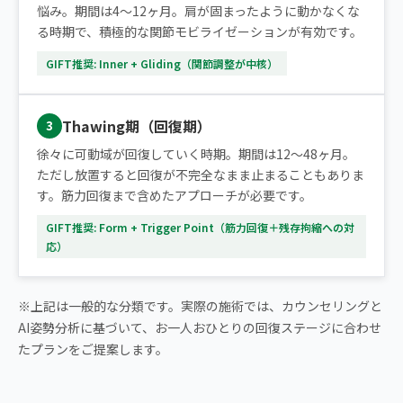
悩み。期間は4〜12ヶ月。肩が固まったように動かなくな
る時期で、積極的な関節モビライゼーションが有効です。
GIFT推奨: Inner + Gliding（関節調整が中核）
Thawing期（回復期）
3
徐々に可動域が回復していく時期。期間は12〜48ヶ月。
ただし放置すると回復が不完全なまま止まることもありま
す。筋力回復まで含めたアプローチが必要です。
GIFT推奨: Form + Trigger Point（筋力回復＋残存拘縮への対
応）
※上記は一般的な分類です。実際の施術では、カウンセリングと
AI姿勢分析に基づいて、お一人おひとりの回復ステージに合わせ
たプランをご提案します。