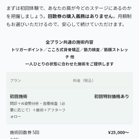
まずは初回体験で、あなたの肩が今どのステージにあるのか
を把握しましょう。
回数券の購入義務はありません
。月額制
もお選びいただけるので、安心して続けていただけます。
全プラン共通の施術内容
トリガーポイント／こころ式背骨矯正／筋力検査／筋膜ストレッ
チ 他
一人ひとりの状態に合わせた施術をご提供します
プラン
料金（税込）
初回施術
初回特別価格あり
問診＋AI姿勢分析・各種検査（必
要に応じて）＋施術＋アフターフ
ォロー
施術回数券 5回
¥25,000〜