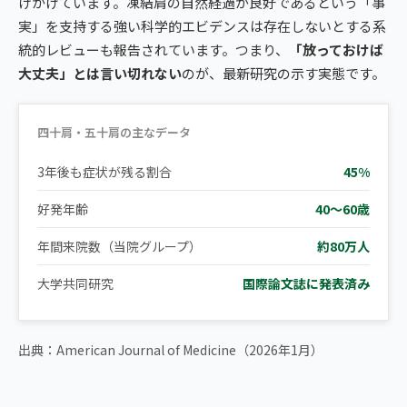
げかけています。凍結肩の自然経過が良好であるという「事
実」を支持する強い科学的エビデンスは存在しないとする系
統的レビューも報告されています。つまり、
「放っておけば
大丈夫」とは言い切れない
のが、最新研究の示す実態です。
四十肩・五十肩の主なデータ
3年後も症状が残る割合
45%
好発年齢
40〜60歳
年間来院数（当院グループ）
約80万人
大学共同研究
国際論文誌に発表済み
出典：American Journal of Medicine（2026年1月）