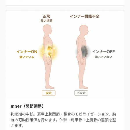
Inner（関節調整）
拘縮期の中核。肩甲上腕関節・鎖骨のモビライゼーション、胸
椎の可動性確保を行います。体幹→肩甲骨→上腕骨の連鎖を整
えます。