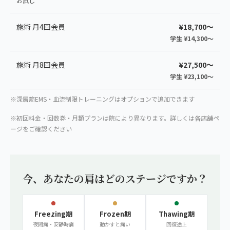
お試し
施術 月4回会員
¥18,700〜
学生 ¥14,300〜
施術 月8回会員
¥27,500〜
学生 ¥23,100〜
※深層筋EMS・血流制限トレーニングはオプションで追加できます
※初回料金・回数券・月額プランは院により異なります。詳しくは各店舗ペ
ージをご確認ください
今、あなたの肩はどのステージですか？
Freezing期
Frozen期
Thawing期
夜間痛・安静時痛
動かすと痛い
回復途上