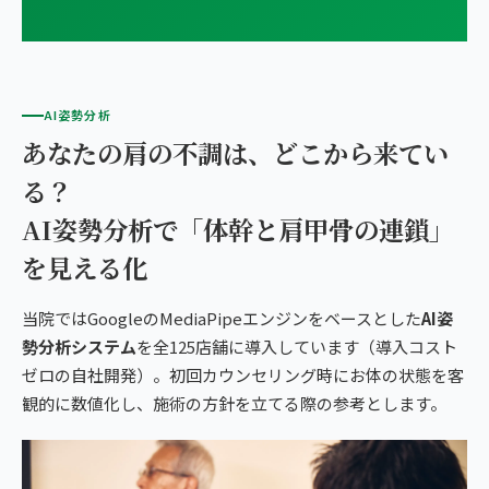
AI姿勢分析
あなたの肩の不調は、どこから来てい
る？
AI姿勢分析で「体幹と肩甲骨の連鎖」
を見える化
当院ではGoogleのMediaPipeエンジンをベースとした
AI姿
勢分析システム
を全125店舗に導入しています（導入コスト
ゼロの自社開発）。初回カウンセリング時にお体の状態を客
観的に数値化し、施術の方針を立てる際の参考とします。