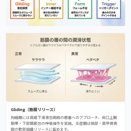
Gliding（筋膜リリース）
拘縮期には肩峰下滑液包周囲の癒着へのアプローチ、烏口上腕
靭帯・下部関節包の伸張操作を実施。炎症期は頸部・肩甲骨周
囲の軟部組織リリースに留めます。