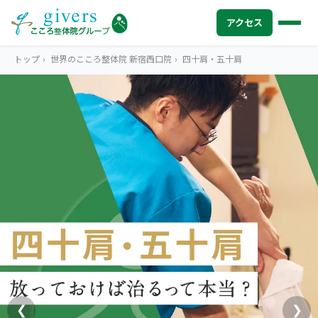
アクセス
トップ
›
世界のこころ整体院 新宿西口院
›
四十肩・五十肩
HOME
トップ
SYMPTOMS
症状から探す
腰痛
MENU
メニューから探す
肩こり・首こり
STORE
店舗一覧
頭痛
AREA
エリアから探す
北海道
四十肩・五十肩
ABOUT US
私たちについて
札幌エリア（13院）
❮
❯
膝痛・関節痛