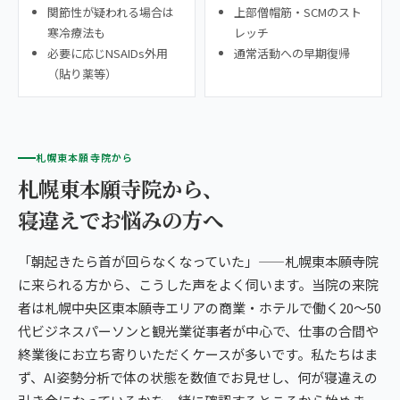
関節性が疑われる場合は
上部僧帽筋・SCMのスト
寒冷療法も
レッチ
必要に応じNSAIDs外用
通常活動への早期復帰
（貼り薬等）
札幌東本願寺院から
札幌東本願寺院から、
寝違えでお悩みの方へ
「朝起きたら首が回らなくなっていた」——札幌東本願寺院
に来られる方から、こうした声をよく伺います。当院の来院
者は札幌中央区東本願寺エリアの商業・ホテルで働く20〜50
代ビジネスパーソンと観光業従事者が中心で、仕事の合間や
終業後にお立ち寄りいただくケースが多いです。私たちはま
ず、AI姿勢分析で体の状態を数値でお見せし、何が寝違えの