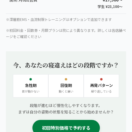
学生 ¥23,100〜
※深層筋EMS・血流制限トレーニングはオプションで追加できます
※初回料金・回数券・月額プランは院により異なります。詳しくは各店舗ペ
ージをご確認ください
今、あなたの寝違えはどの段階ですか？
急性期
回復期
再発パターン
首が動かない
動くと痛い
繰り返している
段階が進むほど慢性化しやすくなります。
まずは自分の姿勢の状態を知ることから始めませんか？
初回特別価格で予約する