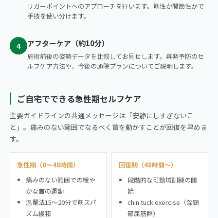
リガーポイントへのアプローチを行います。筋性か関節性かで
手技を使い分けます。
アフターケア（約10分）
4
施術前後の姿勢データを比較してお見せします。再発予防のセ
ルフケア方法や、今後の通院プランについてご説明します。
ご自宅でできる急性期セルフケア
主要ガイドラインの共通メッセージは「安静にしすぎないこ
と」。痛みのない範囲でなるべく首を動かすことが回復を早めま
す。
急性期（0〜48時間）
回復期（48時間〜）
痛みのない範囲での緩や
段階的な可動域訓練の開
かな首の運動
始
温罨法15〜20分で筋スパ
chin tuck exercise（深頸
ズム緩和
部屈筋群）