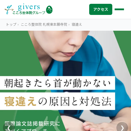
アクセス
トップ
›
こころ整体院 札幌東本願寺院
›
寝違え
HOME
トップ
SYMPTOMS
症状から探す
腰痛
MENU
メニューから探す
肩こり・首こり
STORE
店舗一覧
頭痛
AREA
エリアから探す
北海道
四十肩・五十肩
ABOUT US
私たちについて
札幌エリア（13院）
❮
❯
膝痛・関節痛