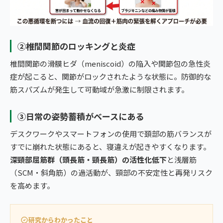
②椎間関節のロッキングと炎症
椎間関節の滑膜ヒダ（meniscoid）の陥入や関節包の急性炎
症が起こると、関節がロックされたような状態に。防御的な
筋スパズムが発生して可動域が急激に制限されます。
③日常の姿勢蓄積がベースにある
デスクワークやスマートフォンの使用で頚部の筋バランスが
すでに崩れた状態にあると、寝違えが起きやすくなります。
深頸部屈筋群（頭長筋・頸長筋）の活性化低下
と浅層筋
（SCM・斜角筋）の過活動が、頸部の不安定性と再発リスク
を高めます。
研究からわかったこと