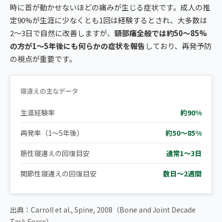
時に首が動かせないほどの痛みが生じる症状です。成人の推
定90%が生涯に少なくとも1回は経験するとされ、大多数は
2〜3日で自然に改善しますが、
頸部痛全般では約50〜85%
の方が1〜5年後にも何らかの症状を報告
しており、再発予防
の視点が重要です。
寝違えの主なデータ
生涯経験率
約90%
再発率（1〜5年後）
約50〜85%
筋性寝違えの回復目安
通常1〜3日
関節性寝違えの回復目安
数日〜2週間
出典：Carroll et al., Spine, 2008（Bone and Joint Decade
Task Force）