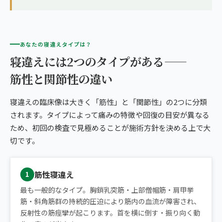
あなたの寝違えタイプは？
寝違えには2つのタイプがある——
筋性と関節性の違い
寝違えの臨床像は大きく「筋性」と「関節性」の2つに分類
されます。タイプによって痛みの特徴や回復の目安が異なる
ため、初回の検査で見極めることが施術方針を決める上で大
切です。
筋性寝違え
1
最も一般的なタイプ。胸鎖乳突筋・上部僧帽筋・肩甲挙
筋・斜角筋群の持続的圧迫により筋内の血流が障害され、
反射性の筋痙攣が起こります。首を横に倒す・振り向く動