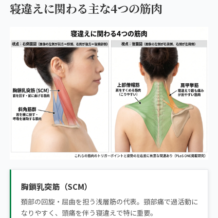
寝違えに関わる主な4つの筋肉
胸鎖乳突筋（SCM）
頚部の回旋・屈曲を担う浅層筋の代表。頸部痛で過活動に
なりやすく、頭痛を伴う寝違えで特に重要。