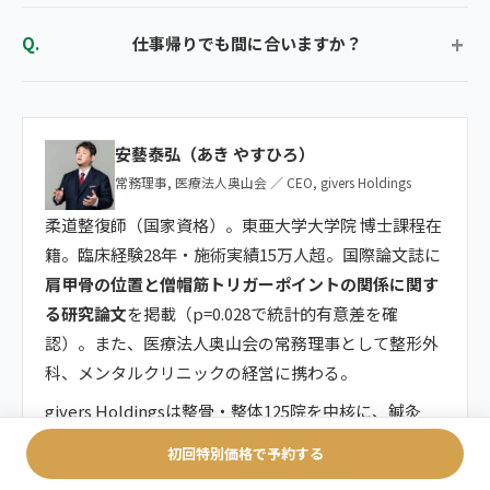
仕事帰りでも間に合いますか？
安藝泰弘（あき やすひろ）
常務理事, 医療法人奥山会 ／ CEO, givers Holdings
柔道整復師（国家資格）。東亜大学大学院 博士課程在
籍。臨床経験28年・施術実績15万人超。国際論文誌に
肩甲骨の位置と僧帽筋トリガーポイントの関係に関す
る研究論文
を掲載（p=0.028で統計的有意差を確
認）。また、医療法人奥山会の常務理事として整形外
科、メンタルクリニックの経営に携わる。
givers Holdingsは整骨・整体125院を中核に、鍼灸
院・筋膜整体・パーソナルエステ・フィットネス・ピ
初回特別価格で予約する
ラティス・巻き爪矯正など
国内外165拠点
を展開する