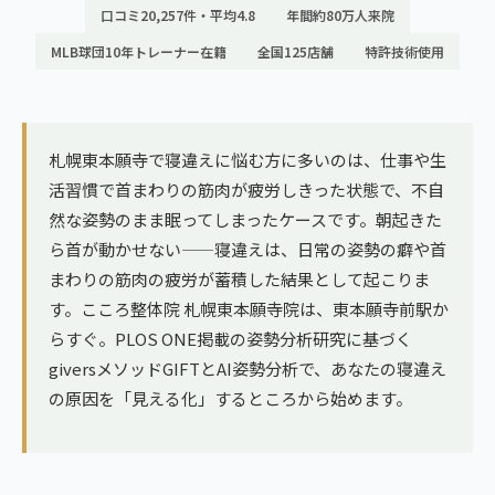
ランナー膝
口コミ20,257件・平均4.8
年間約80万人来院
広島エリア（4院）
MLB球団10年トレーナー在籍
全国125店舗
特許技術使用
ゴルフ
九州
テニス
福岡エリア（9院）
ヨガ・ピラティス
札幌東本願寺で寝違えに悩む方に多いのは、仕事や生
鹿児島エリア（3院）
活習慣で首まわりの筋肉が疲労しきった状態で、不自
然な姿勢のまま眠ってしまったケースです。朝起きた
→ エリア一覧（全11エリア）
ら首が動かせない——寝違えは、日常の姿勢の癖や首
まわりの筋肉の疲労が蓄積した結果として起こりま
す。こころ整体院 札幌東本願寺院は、東本願寺前駅か
らすぐ。PLOS ONE掲載の姿勢分析研究に基づく
giversメソッドGIFTとAI姿勢分析で、あなたの寝違え
の原因を「見える化」するところから始めます。