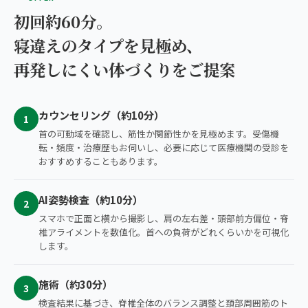
初回約60分。
寝違えのタイプを見極め、
再発しにくい体づくりをご提案
カウンセリング（約10分）
1
首の可動域を確認し、筋性か関節性かを見極めます。受傷機
転・頻度・治療歴もお伺いし、必要に応じて医療機関の受診を
おすすめすることもあります。
AI姿勢検査（約10分）
2
スマホで正面と横から撮影し、肩の左右差・頭部前方偏位・脊
椎アライメントを数値化。首への負荷がどれくらいかを可視化
します。
施術（約30分）
3
検査結果に基づき、脊椎全体のバランス調整と頚部周囲筋のト