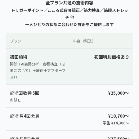
全プラン共通の施術内容
トリガーポイント／こころ式背骨矯正／筋力検査／筋膜ストレッ
チ 他
一人ひとりの状態に合わせた施術をご提供します
プラン
料金（税込）
初回施術
初回特別価格あり
問診＋AI姿勢分析・各種検査（必
要に応じて）＋施術＋アフターフ
ォロー
施術回数券 5回
¥25,000〜
お試し
施術 月4回会員
¥18,700〜
学生 ¥14,300〜
施術 月8回会員
¥27,500〜