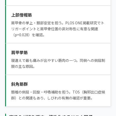
上部僧帽筋
肩甲骨の挙上・頚部安定を担う。PLOS ONE掲載研究でト
リガーポイントと肩甲骨位置の非対称性に有意な関連
（p=0.028）を確認。
肩甲挙筋
寝違えで最も痛みが出やすい筋肉の一つ。同側への側屈制
限の主な原因。
斜角筋群
頚椎の側屈・回旋・呼吸補助を担う。TOS（胸郭出口症候
群）との関連もあり、しびれの有無の確認が重要。