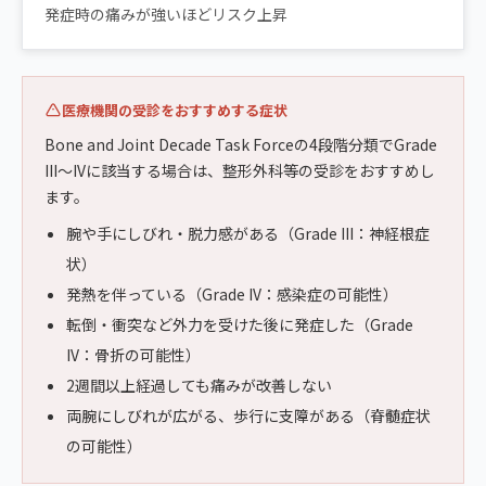
発症時の痛みが強いほどリスク上昇
医療機関の受診をおすすめする症状
Bone and Joint Decade Task Forceの4段階分類でGrade
III〜IVに該当する場合は、整形外科等の受診をおすすめし
ます。
腕や手にしびれ・脱力感がある（Grade III：神経根症
状）
発熱を伴っている（Grade IV：感染症の可能性）
転倒・衝突など外力を受けた後に発症した（Grade
IV：骨折の可能性）
2週間以上経過しても痛みが改善しない
両腕にしびれが広がる、歩行に支障がある（脊髄症状
の可能性）