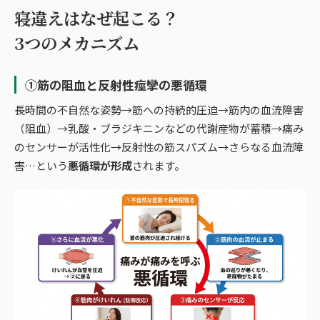
寝違えはなぜ起こる？
3つのメカニズム
①筋の阻血と反射性痙攣の悪循環
長時間の不自然な姿勢→筋への持続的圧迫→筋内の血流障害
（阻血）→乳酸・ブラジキニンなどの代謝産物が蓄積→痛み
のセンサーが活性化→反射性の筋スパズム→さらなる血流障
害…という
悪循環が形成
されます。