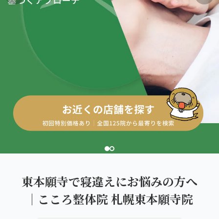
こころ整体院グループについて
東北
股関節の痛み
初めての方へ
ご予約はこちら
仙台エリア（4院）
産後の不調・体型の崩れ
giversメソッドGIFT
関東
OUR CONCEPT
骨盤の傾き・歪み
研究・論文
とらわれないカラダを。
池袋エリア（3院）
坐骨神経痛
医師・専門家からの推薦
新宿エリア（3院）
眼精疲労
メディア・実績
高田馬場エリア（2院）
ぎっくり腰
理想の通院期間について
亀戸エリア（2院）
寝違え
お客様の声
町田エリア（2院）
姿勢矯正
東本願寺で寝違えにお悩みの方へ
お知らせ
立川エリア（2院）
｜こころ整体院 札幌東本願寺院
疲労回復
コラム
中国