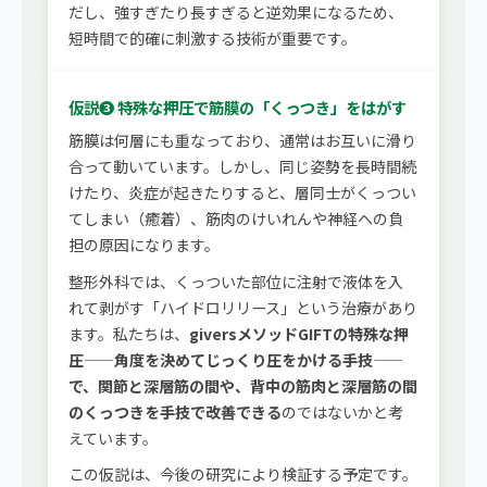
だし、強すぎたり長すぎると逆効果になるため、
短時間で的確に刺激する技術が重要です。
仮説❸ 特殊な押圧で筋膜の「くっつき」をはがす
筋膜は何層にも重なっており、通常はお互いに滑り
合って動いています。しかし、同じ姿勢を長時間続
けたり、炎症が起きたりすると、層同士がくっつい
てしまい（癒着）、筋肉のけいれんや神経への負
担の原因になります。
整形外科では、くっついた部位に注射で液体を入
れて剥がす「ハイドロリリース」という治療があり
ます。私たちは、
giversメソッドGIFTの特殊な押
圧——角度を決めてじっくり圧をかける手技——
で、関節と深層筋の間や、背中の筋肉と深層筋の間
のくっつきを手技で改善できる
のではないかと考
えています。
この仮説は、今後の研究により検証する予定です。