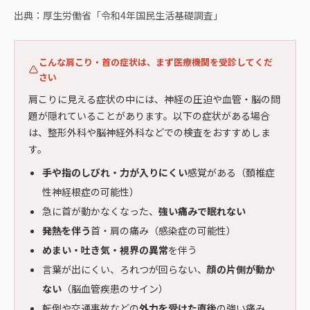
出典：厚生労働省「令和4年国民生活基礎調査」
こんな肩こり・首の症状は、まず医療機関を受診してくだ
さい
肩こりに見える症状の中には、神経の圧迫や血管・脳の問
題が隠れていることがあります。以下の症状がある場合
は、整形外科や脳神経外科などでの検査をおすすめしま
す。
手や指のしびれ・力が入りにくい
感覚がある（頚椎症
性神経根症の可能性）
急に首が動かなくなった、
強い痛みで眠れない
発熱を伴う
首・肩の痛み（感染症の可能性）
めまい・吐き気・視界の異常
を伴う
言葉が出にくい、ろれつが回らない、
顔の片側が動か
ない
（脳血管疾患のサイン）
転倒や交通事故などの
外力を受けた直後
の強い痛み