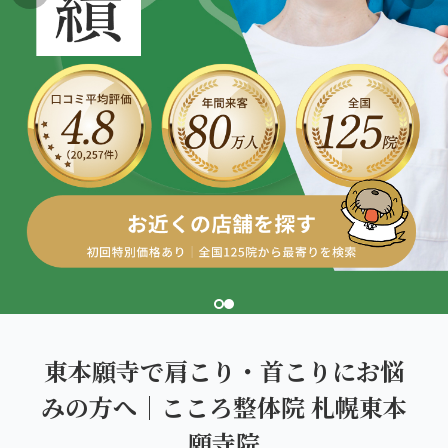
こころ整体院グループについて
東北
股関節の痛み
初めての方へ
ご予約はこちら
仙台エリア（4院）
産後の不調・体型の崩れ
giversメソッドGIFT
関東
OUR CONCEPT
骨盤の傾き・歪み
研究・論文
とらわれないカラダを。
池袋エリア（3院）
坐骨神経痛
医師・専門家からの推薦
新宿エリア（3院）
眼精疲労
メディア・実績
高田馬場エリア（2院）
ぎっくり腰
理想の通院期間について
亀戸エリア（2院）
寝違え
お客様の声
町田エリア（2院）
姿勢矯正
東本願寺で肩こり・首こりにお悩
お知らせ
立川エリア（2院）
みの方へ｜こころ整体院 札幌東本
疲労回復
コラム
願寺院
中国