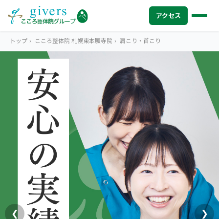
アクセス
トップ
›
こころ整体院 札幌東本願寺院
›
肩こり・首こり
HOME
トップ
SYMPTOMS
症状から探す
腰痛
MENU
メニューから探す
肩こり・首こり
STORE
店舗一覧
頭痛
AREA
エリアから探す
北海道
四十肩・五十肩
ABOUT US
私たちについて
札幌エリア（13院）
❮
❯
膝痛・関節痛