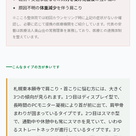
原因不明の
体重減少
を伴う肩こり
※こころ整体院では初回カウンセリング時に上記の症状がないか確
認し、必要に応じて提携の医療機関をご紹介しています。代表の安
藝は医療法人奥山会の常務理事を兼務しており、医療との連携体制
を整えています。
こんなタイプの方が多いです
札幌東本願寺で肩こり・首こりに悩む方には、大きく
3つの傾向が見られます。1つ目はディスプレイ型で、
長時間のPCモニター凝視により首が前に出て、肩甲骨
まわりが固まっているタイプです。2つ目はスマホ型
で、通勤中や休憩中も常にスマホを見ていて、いわゆ
るストレートネックが進行しているタイプです。3つ