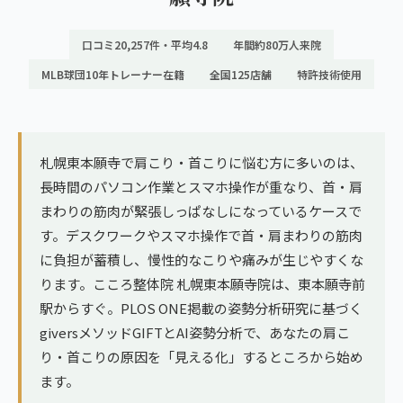
ランナー膝
広島エリア（4院）
口コミ20,257件・平均4.8
年間約80万人来院
ゴルフ
九州
MLB球団10年トレーナー在籍
全国125店舗
特許技術使用
テニス
福岡エリア（9院）
ヨガ・ピラティス
鹿児島エリア（3院）
札幌東本願寺で肩こり・首こりに悩む方に多いのは、
長時間のパソコン作業とスマホ操作が重なり、首・肩
→ エリア一覧（全11エリア）
まわりの筋肉が緊張しっぱなしになっているケースで
す。デスクワークやスマホ操作で首・肩まわりの筋肉
に負担が蓄積し、慢性的なこりや痛みが生じやすくな
ります。こころ整体院 札幌東本願寺院は、東本願寺前
駅からすぐ。PLOS ONE掲載の姿勢分析研究に基づく
giversメソッドGIFTとAI姿勢分析で、あなたの肩こ
り・首こりの原因を「見える化」するところから始め
ます。