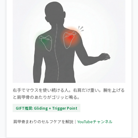
右手でマウスを使い続ける人。右肩だけ重い。腕を上げる
と肩甲骨のあたりがゴリッと鳴る。
GIFT推奨: Gliding + Trigger Point
▶ 【肩甲骨はがし】30秒でできる肩こり改善ストレッチ
肩甲骨まわりのセルフケアを解説｜
YouTubeチャンネル