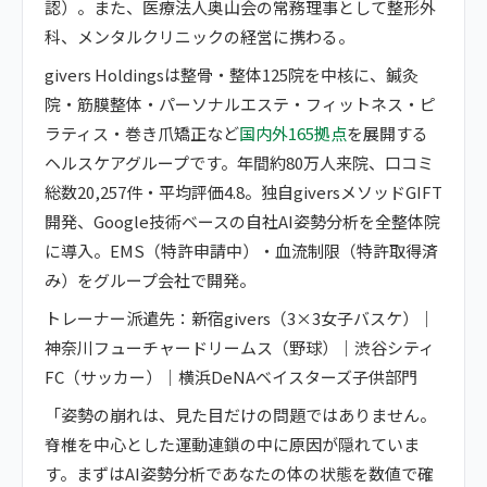
認）。また、医療法人奥山会の常務理事として整形外
科、メンタルクリニックの経営に携わる。
givers Holdingsは整骨・整体125院を中核に、鍼灸
院・筋膜整体・パーソナルエステ・フィットネス・ピ
ラティス・巻き爪矯正など
国内外165拠点
を展開する
ヘルスケアグループです。年間約80万人来院、口コミ
総数20,257件・平均評価4.8。独自giversメソッドGIFT
開発、Google技術ベースの自社AI姿勢分析を全整体院
に導入。EMS（特許申請中）・血流制限（特許取得済
み）をグループ会社で開発。
トレーナー派遣先：新宿givers（3×3女子バスケ）｜
神奈川フューチャードリームス（野球）｜渋谷シティ
FC（サッカー）｜横浜DeNAベイスターズ子供部門
「姿勢の崩れは、見た目だけの問題ではありません。
脊椎を中心とした運動連鎖の中に原因が隠れていま
す。まずはAI姿勢分析であなたの体の状態を数値で確