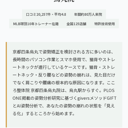
ランナー膝
広島エリア（4院）
口コミ20,257件・平均4.8
年間約80万人来院
ゴルフ
九州
MLB球団10年トレーナー在籍
全国125店舗
特許技術使用
テニス
福岡エリア（9院）
ヨガ・ピラティス
鹿児島エリア（3院）
京都四条烏丸で姿勢矯正を検討される方に多いのは、
長時間のパソコン作業とスマホ使用で、猫背やストレ
→ エリア一覧（全11エリア）
ートネックが進行しているケースです。猫背・ストレ
ートネック・反り腰などの姿勢の崩れは、見た目だけ
でなく肩こりや腰痛の根本的な原因になります。ここ
ろ整体院 京都四条烏丸院は、烏丸駅からすぐ。PLOS
ONE掲載の姿勢分析研究に基づくgiversメソッドGIFT
とAI姿勢分析で、あなたの姿勢の崩れの状態を「見え
る化」するところから始めます。