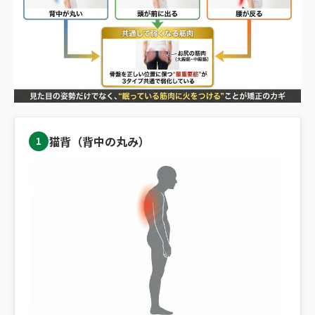
猫背（背中の丸み）
1