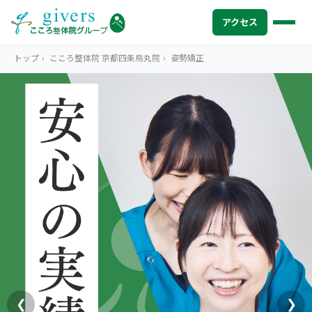
アクセス
トップ
›
こころ整体院 京都四条烏丸院
›
姿勢矯正
HOME
トップ
SYMPTOMS
症状から探す
腰痛
MENU
メニューから探す
肩こり・首こり
STORE
店舗一覧
頭痛
AREA
エリアから探す
北海道
四十肩・五十肩
ABOUT US
私たちについて
札幌エリア（13院）
❮
❯
膝痛・関節痛