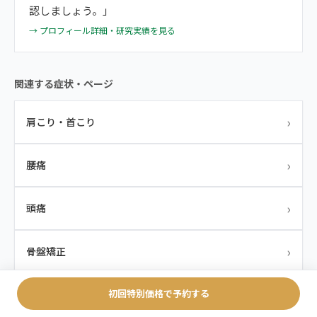
認しましょう。」
→ プロフィール詳細・研究実績を見る
関連する症状・ページ
›
肩こり・首こり
›
腰痛
›
頭痛
›
骨盤矯正
›
初回特別価格で予約する
研究・エビデンス（PLOS ONE論文）