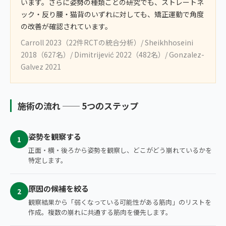
います。さらに姿勢の種類ごとの研究でも、ストレートネ
ック・反り腰・猫背のいずれに対しても、矯正運動で角度
の改善が確認されています。
Carroll 2023（22件RCTの統合分析）/ Sheikhhoseini
2018（627名）/ Dimitrijević 2022（482名）/ Gonzalez-
Galvez 2021
施術の流れ ── 5つのステップ
姿勢を観察する
1
正面・横・後ろから姿勢を観察し、どこがどう崩れているかを
特定します。
原因の候補を絞る
2
観察結果から「弱くなっている可能性がある筋肉」のリストを
作成。複数の崩れに共通する筋肉を優先します。