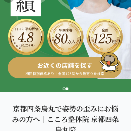
こころ整体院グループについて
東北
股関節の痛み
初めての方へ
ご予約はこちら
仙台エリア（4院）
産後の不調・体型の崩れ
giversメソッドGIFT
関東
OUR CONCEPT
骨盤の傾き・歪み
研究・論文
とらわれないカラダを。
池袋エリア（3院）
坐骨神経痛
医師・専門家からの推薦
新宿エリア（3院）
眼精疲労
メディア・実績
高田馬場エリア（2院）
ぎっくり腰
理想の通院期間について
亀戸エリア（2院）
寝違え
お客様の声
町田エリア（2院）
姿勢矯正
京都四条烏丸で姿勢の歪みにお悩
お知らせ
立川エリア（2院）
みの方へ｜こころ整体院 京都四条
疲労回復
コラム
烏丸院
中国