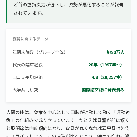
ど首の筋持久力が低下し、姿勢が悪化することが報告
されています。
姿勢に関するデータ
年間来院数（グループ全体）
約80万人
代表の臨床経験
28年（1997年〜）
口コミ平均評価
4.8（20,257件）
大学共同研究
国際論文誌に発表済み
人間の体は、脊椎を中心として四肢が連動して動く「運動連
鎖」の仕組みで成り立っています。たとえば骨盤が前に傾く
と股関節は内旋傾向になり、背骨が丸くなれば肩甲骨は外側
にスライドします。この連鎖が崩れたとき、特定の筋肉に過