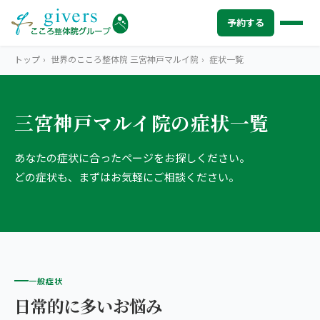
予約する
トップ
›
世界のこころ整体院 三宮神戸マルイ院
›
症状一覧
三宮神戸マルイ院の症状一覧
HOME
トップ
あなたの症状に合ったページをお探しください。
SYMPTOMS
症状から探す
どの症状も、まずはお気軽にご相談ください。
腰痛
MENU
メニューから探す
肩こり・首こり
STORE
店舗一覧
頭痛
AREA
エリアから探す
一般症状
北海道
四十肩・五十肩
ABOUT US
私たちについて
日常的に多いお悩み
札幌エリア（13院）
膝痛・関節痛