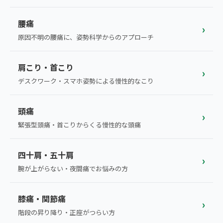
こころ整体院グループについて
東北
股関節の痛み
腰痛
初めての方へ
›
ご予約はこちら
仙台エリア（4院）
原因不明の腰痛に、姿勢科学からのアプローチ
産後の不調・体型の崩れ
giversメソッドGIFT
関東
OUR CONCEPT
骨盤の傾き・歪み
肩こり・首こり
研究・論文
›
とらわれないカラダを。
池袋エリア（3院）
デスクワーク・スマホ姿勢による慢性的なこり
坐骨神経痛
医師・専門家からの推薦
新宿エリア（3院）
頭痛
眼精疲労
›
メディア・実績
高田馬場エリア（2院）
緊張型頭痛・首こりからくる慢性的な頭痛
ぎっくり腰
理想の通院期間について
亀戸エリア（2院）
四十肩・五十肩
寝違え
›
お客様の声
腕が上がらない・夜間痛でお悩みの方
町田エリア（2院）
姿勢矯正
お知らせ
立川エリア（2院）
膝痛・関節痛
›
疲労回復
コラム
階段の昇り降り・正座がつらい方
中国