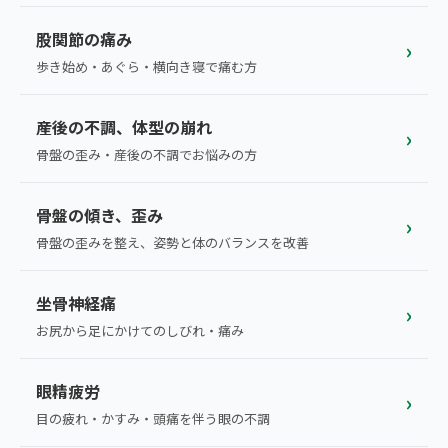
ランナー膝
広島エリア（4院）
股関節の痛み
›
ゴルフ
歩き始め・あぐら・横向き寝で痛む方
九州
テニス
福岡エリア（9院）
産後の不調、体型の崩れ
›
ヨガ・ピラティス
骨盤の歪み・産後の不調でお悩みの方
鹿児島エリア（3院）
骨盤の傾き、歪み
→ エリア一覧（全11エリア）
›
骨盤の歪みを整え、姿勢と体のバランスを改善
坐骨神経痛
›
お尻から足にかけてのしびれ・痛み
眼精疲労
›
目の疲れ・かすみ・頭痛を伴う眼の不調