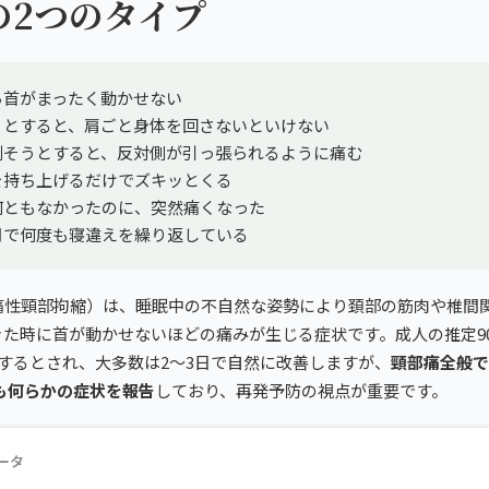
の2つのタイプ
ら首がまったく動かせない
うとすると、肩ごと身体を回さないといけない
倒そうとすると、反対側が引っ張られるように痛む
を持ち上げるだけでズキッとくる
何ともなかったのに、突然痛くなった
月で何度も寝違えを繰り返している
痛性頸部拘縮）は、睡眠中の不自然な姿勢により頚部の筋肉や椎間
きた時に首が動かせないほどの痛みが生じる症状です。成人の推定9
するとされ、大多数は2〜3日で自然に改善しますが、
頸部痛全般で
も何らかの症状を報告
しており、再発予防の視点が重要です。
ータ