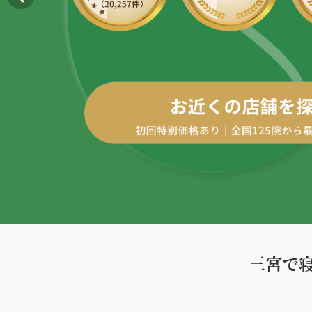
AREA
エリアから探す
四十肩・五十肩
北海道
ABOUT US
私たちについて
膝痛・関節痛
札幌エリア（13院）
こころ整体院グループについて
股関節の痛み
東北
初めての方へ
仙台エリア（4院）
産後の不調・体型の崩れ
ご予約はこちら
giversメソッドGIFT
関東
骨盤の傾き・歪み
池袋エリア（3院）
研究・論文
坐骨神経痛
新宿エリア（3院）
医師・専門家からの推薦
眼精疲労
三宮で
高田馬場エリア（2院）
メディア・実績
ぎっくり腰