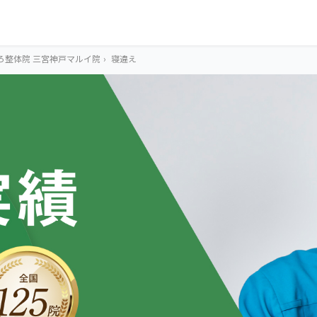
ろ整体院 三宮神戸マルイ院
›
寝違え
OUR CONCEPT
とらわれないカラ