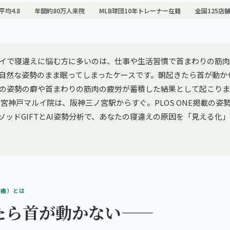
平均4.8
年間約80万人来院
MLB球団10年トレーナー在籍
全国125店
イで寝違えに悩む方に多いのは、仕事や生活習慣で首まわりの筋肉
自然な姿勢のまま眠ってしまったケースです。朝起きたら首が動か
の姿勢の癖や首まわりの筋肉の疲労が蓄積した結果として起こりま
三宮神戸マルイ院は、阪神三ノ宮駅からすぐ。PLOS ONE掲載の姿
sメソッドGIFTとAI姿勢分析で、あなたの寝違えの原因を「見える化
部痛）とは
たら首が動かない——