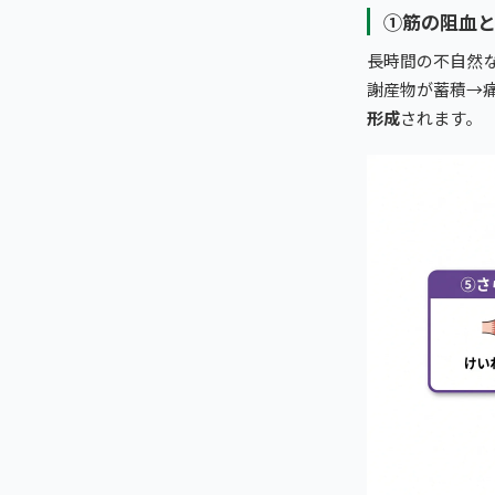
①筋の阻血
長時間の不自然
謝産物が蓄積→
形成
されます。