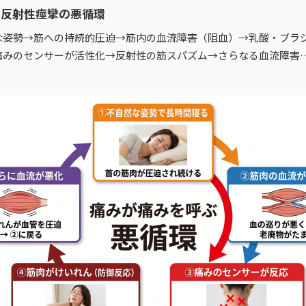
と反射性痙攣の悪循環
な姿勢→筋への持続的圧迫→筋内の血流障害（阻血）→乳酸・ブラ
痛みのセンサーが活性化→反射性の筋スパズム→さらなる血流障害