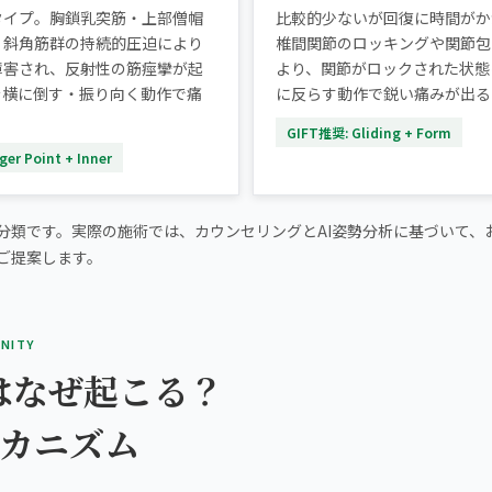
タイプ。胸鎖乳突筋・上部僧帽
比較的少ないが回復に時間がか
・斜角筋群の持続的圧迫により
椎間関節のロッキングや関節包
障害され、反射性の筋痙攣が起
より、関節がロックされた状態
を横に倒す・振り向く動作で痛
に反らす動作で鋭い痛みが出る
。
GIFT推奨: Gliding + Form
er Point + Inner
分類です。実際の施術では、カウンセリングとAI姿勢分析に基づいて、
ご提案します。
INITY
はなぜ起こる？
メカニズム