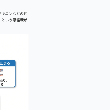
ジキニンなどの代
…という
悪循環が