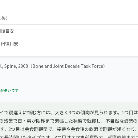
年後）
回復目安
の回復目安
l., Spine, 2008（Bone and Joint Decade Task Force）
方が多いです
イで寝違えに悩む方には、大きく3つの傾向が見られます。1つ目
の残業で首・肩が限界まで緊張した状態で就寝し、不自然な姿勢の
す。2つ目は会食睡眠型で、接待や会食後の飲酒で睡眠が浅くなり
で長時間いたタイプです。3つ目はスマホ就寝型で、就寝直前まで