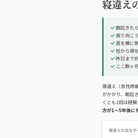
寝違え
朝起きた
振り向こ
首を横に
枕から頭
昨日まで
ここ数ヶ
寝違え（急性疼
がかかり、朝起
くとも1回は経験
方が1〜5年後に
寝違えの主なデ