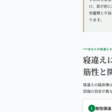
け、首が前に
労蓄積と不自
ります。
あなたの寝違え
寝違え
筋性と
寝違えの臨床像
回復の目安が異
筋性寝違
1