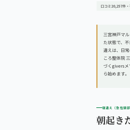
亀戸エリア（2院）
理想の通院期間について
口コミ20,257件・
寝違え
町田エリア（2院）
お客様の声
姿勢矯正
立川エリア（2院）
三宮神戸マル
お知らせ
疲労回復
た状態で、不
中国
違えは、日常
コラム
ランナー膝
ころ整体院 
広島エリア（4院）
づくgiver
ゴルフ
ら始めます。
九州
福岡エリア（9院）
テニス
鹿児島エリア（3院）
ヨガ・ピラティス
寝違え（急性頸
朝起き
→ エリア一覧（全11エリア）