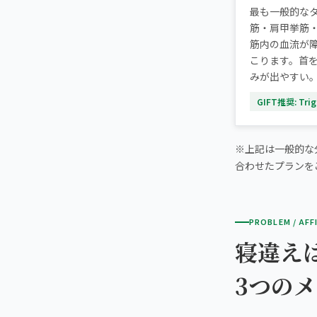
最も一般的な
筋・肩甲挙筋
筋内の血流が
こります。首
みが出やすい
GIFT推奨: Trigg
※上記は一般的な
合わせたプランを
PROBLEM / AFF
寝違え
3つの