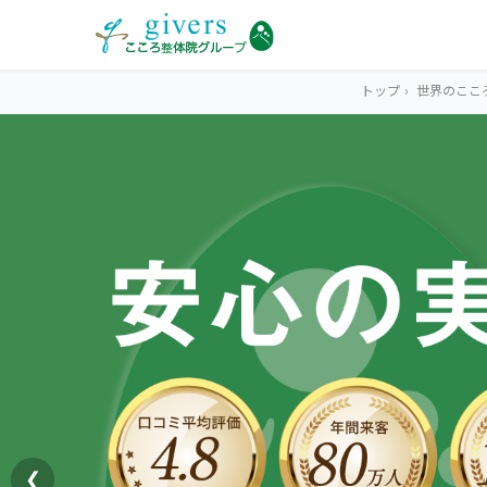
トップ
›
世界のここ
HOME
トップ
SYMPTOMS
症状から探す
腰痛
MENU
メニューから探す
肩こり・首こり
STORE
店舗一覧
頭痛
❮