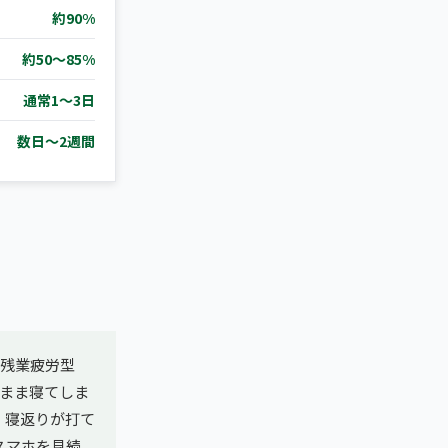
約90%
約50〜85%
通常1〜3日
数日〜2週間
は残業疲労型
まま寝てしま
、寝返りが打て
スマホを見続