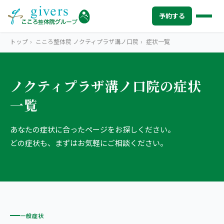
予約する
トップ
›
こころ整体院 ノクティプラザ溝ノ口院
›
症状一覧
ノクティプラザ溝ノ口院の症状
HOME
トップ
一覧
SYMPTOMS
症状から探す
腰痛
あなたの症状に合ったページをお探しください。
MENU
メニューから探す
どの症状も、まずはお気軽にご相談ください。
肩こり・首こり
STORE
店舗一覧
頭痛
AREA
エリアから探す
北海道
四十肩・五十肩
ABOUT US
私たちについて
一般症状
札幌エリア（13院）
膝痛・関節痛