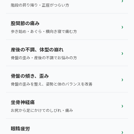
›
ランナー膝
階段の昇り降り・正座がつらい方
広島エリア（4院）
ゴルフ
九州
股関節の痛み
›
テニス
歩き始め・あぐら・横向き寝で痛む方
福岡エリア（9院）
ヨガ・ピラティス
鹿児島エリア（3院）
産後の不調、体型の崩れ
›
骨盤の歪み・産後の不調でお悩みの方
→ エリア一覧（全11エリア）
骨盤の傾き、歪み
›
骨盤の歪みを整え、姿勢と体のバランスを改善
坐骨神経痛
›
お尻から足にかけてのしびれ・痛み
眼精疲労
›