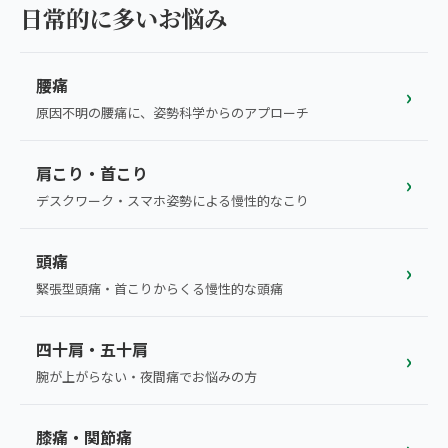
こころ整体院グループについて
日常的に多いお悩み
東北
股関節の痛み
初めての方へ
ご予約はこちら
仙台エリア（4院）
腰痛
産後の不調・体型の崩れ
›
giversメソッドGIFT
原因不明の腰痛に、姿勢科学からのアプローチ
関東
OUR CONCEPT
骨盤の傾き・歪み
研究・論文
とらわれないカラダを。
池袋エリア（3院）
肩こり・首こり
坐骨神経痛
›
医師・専門家からの推薦
デスクワーク・スマホ姿勢による慢性的なこり
新宿エリア（3院）
眼精疲労
メディア・実績
高田馬場エリア（2院）
頭痛
›
ぎっくり腰
理想の通院期間について
緊張型頭痛・首こりからくる慢性的な頭痛
亀戸エリア（2院）
寝違え
お客様の声
町田エリア（2院）
四十肩・五十肩
›
姿勢矯正
お知らせ
腕が上がらない・夜間痛でお悩みの方
立川エリア（2院）
疲労回復
コラム
膝痛・関節痛
中国