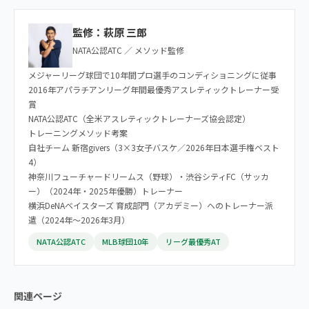
監修：萩原 三郎
NATA公認ATC ／ メソッド監修
メジャーリーグ球団で10年間プロ選手のコンディショニングに従事
2016年アパラチアンリーグ年間最優秀アスレティックトレーナー受
賞
NATA公認ATC（全米アスレティックトレーナーズ協会認定）
トレーニングメソッド考案
自社チーム 新宿givers（3×3女子バスケ／2026年日本選手権ベスト
4）
神奈川フューチャードリームス（野球）・渋谷シティFC（サッカ
ー）（2024年・2025年優勝）トレーナー
横浜DeNAベイスターズ 育成部門（アカデミー）へのトレーナー派
遣（2024年〜2026年3月）
NATA公認ATC
MLB球団10年
リーグ最優秀AT
関連ページ