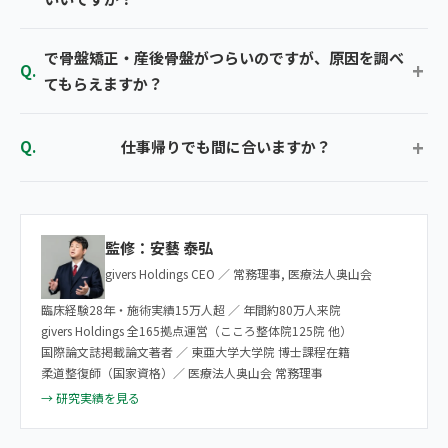
で骨盤矯正・産後骨盤がつらいのですが、原因を調べ
てもらえますか？
仕事帰りでも間に合いますか？
監修：安藝 泰弘
givers Holdings CEO ／ 常務理事, 医療法人奥山会
臨床経験28年・施術実績15万人超 ／ 年間約80万人来院
givers Holdings 全165拠点運営（こころ整体院125院 他）
国際論文誌掲載論文著者 ／ 東亜大学大学院 博士課程在籍
柔道整復師（国家資格）／ 医療法人奥山会 常務理事
→ 研究実績を見る