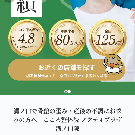
こころ整体院グループについて
東北
股関節の痛み
初めての方へ
ご予約はこちら
仙台エリア（4院）
産後の不調・体型の崩れ
giversメソッドGIFT
関東
OUR CONCEPT
骨盤の傾き・歪み
研究・論文
とらわれないカラダを。
池袋エリア（3院）
坐骨神経痛
医師・専門家からの推薦
新宿エリア（3院）
眼精疲労
メディア・実績
高田馬場エリア（2院）
ぎっくり腰
理想の通院期間について
亀戸エリア（2院）
寝違え
お客様の声
町田エリア（2院）
姿勢矯正
溝ノ口で骨盤の歪み・産後の不調にお悩
お知らせ
立川エリア（2院）
みの方へ｜こころ整体院 ノクティプラザ
疲労回復
コラム
溝ノ口院
中国