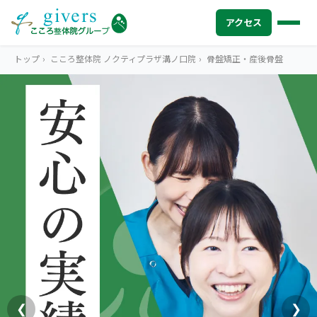
アクセス
トップ
›
こころ整体院 ノクティプラザ溝ノ口院
›
骨盤矯正・産後骨盤
HOME
トップ
SYMPTOMS
症状から探す
腰痛
MENU
メニューから探す
肩こり・首こり
STORE
店舗一覧
頭痛
AREA
エリアから探す
北海道
四十肩・五十肩
ABOUT US
私たちについて
札幌エリア（13院）
❮
❯
膝痛・関節痛