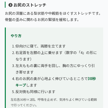
❸ お尻のストレッチ
お尻の深層にある梨状筋や中殿筋をほぐすストレッチです。
骨盤の歪みに関わるお尻の緊張を緩和します。
やり方
仰向けに寝て、両膝を立てます
右足首を左膝の上に乗せます（数字の「4」の形に
なります）
左太ももの裏に両手を回し、胸の方にゆっくり引
き寄せます
右のお尻の奥が心地よく伸びているところで
30秒
キープ
します
反対側も同様に行います
左右各30秒×2回。呼吸を止めず、気持ちよく伸びている範囲
で行ってください。