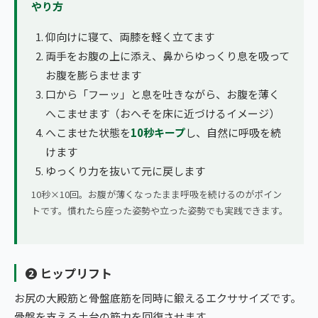
やり方
仰向けに寝て、両膝を軽く立てます
両手をお腹の上に添え、鼻からゆっくり息を吸って
お腹を膨らませます
口から「フーッ」と息を吐きながら、お腹を薄く
へこませます（おへそを床に近づけるイメージ）
へこませた状態を
10秒キープ
し、自然に呼吸を続
けます
ゆっくり力を抜いて元に戻します
10秒×10回。お腹が薄くなったまま呼吸を続けるのがポイン
トです。慣れたら座った姿勢や立った姿勢でも実践できます。
❷ ヒップリフト
お尻の大殿筋と骨盤底筋を同時に鍛えるエクササイズです。
骨盤を支える土台の筋力を回復させます。