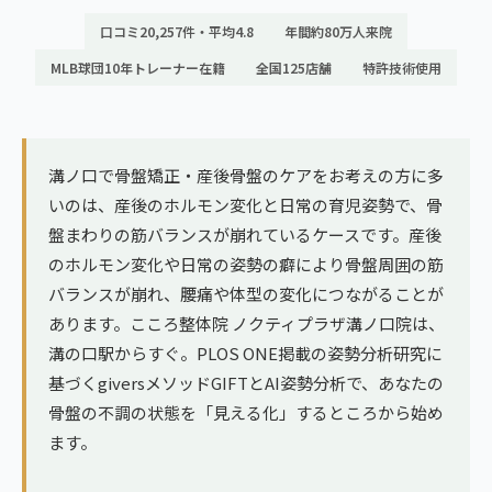
ランナー膝
広島エリア（4院）
口コミ20,257件・平均4.8
年間約80万人来院
ゴルフ
MLB球団10年トレーナー在籍
全国125店舗
特許技術使用
九州
テニス
福岡エリア（9院）
ヨガ・ピラティス
鹿児島エリア（3院）
溝ノ口で骨盤矯正・産後骨盤のケアをお考えの方に多
いのは、産後のホルモン変化と日常の育児姿勢で、骨
盤まわりの筋バランスが崩れているケースです。産後
→ エリア一覧（全11エリア）
のホルモン変化や日常の姿勢の癖により骨盤周囲の筋
バランスが崩れ、腰痛や体型の変化につながることが
あります。こころ整体院 ノクティプラザ溝ノ口院は、
溝の口駅からすぐ。PLOS ONE掲載の姿勢分析研究に
基づくgiversメソッドGIFTとAI姿勢分析で、あなたの
骨盤の不調の状態を「見える化」するところから始め
ます。