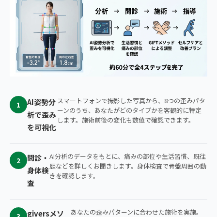
スマートフォンで撮影した写真から、8つの歪みパタ
AI姿勢分
1
ーンのうち、あなたがどのタイプかを客観的に特定
析で歪み
します。施術前後の変化も数値で確認できます。
を可視化
AI分析のデータをもとに、痛みの部位や生活習慣、既往
問診・
2
歴などを詳しくお聞きします。身体検査で骨盤周囲の動
身体検
きを確認します。
査
あなたの歪みパターンに合わせた施術を実施。
giversメソ
3