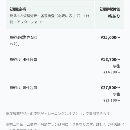
初回施術
初回特別価
問診＋AI姿勢分析・各種検査（必要に応じて）＋施
格あり
術＋アフターフォロー
施術回数券 5回
¥25,000〜
お試し
施術 月4回会員
¥18,700〜
学生
¥14,300〜
施術 月8回会員
¥27,500〜
学生
¥23,100〜
※深層筋EMS・血流制限トレーニングはオプションで追加できます
※初回料金・回数券・月額プランは院により異なります。詳しくは各店舗ペ