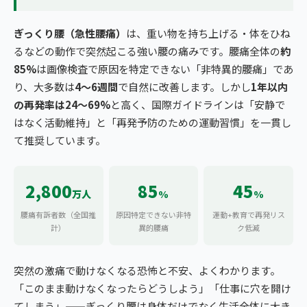
ぎっくり腰（急性腰痛）
は、重い物を持ち上げる・体をひね
るなどの動作で突然起こる強い腰の痛みです。腰痛全体の
約
85%
は画像検査で原因を特定できない「非特異的腰痛」であ
り、大多数は
4〜6週間
で自然に改善します。しかし
1年以内
の再発率は24〜69%
と高く、国際ガイドラインは「安静で
はなく活動維持」と「再発予防のための運動習慣」を一貫し
て推奨しています。
2,800
85
45
万人
%
%
腰痛有訴者数（全国推
原因特定できない非特
運動+教育で再発リス
計）
異的腰痛
ク低減
突然の激痛で動けなくなる恐怖と不安、よくわかります。
「このまま動けなくなったらどうしよう」「仕事に穴を開け
てしまう」——ぎっくり腰は身体だけでなく生活全体に大き