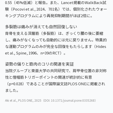
0.55（45%低減）と報告。また、Lancet掲載のWalkBack試
験（Pocovi et al., 2024、701名）では、個別化されたウォー
キングプログラムにより再発抑制期間がほぼ2倍に。
多裂筋は痛みが消えても自然回復しない
背骨を支える深層筋（多裂筋）は、ぎっくり腰の後に萎縮
し、痛みがなくなっても自動的には元に戻りません。特異的
な運動プログラムのみが完全な回復をもたらします（Hides
et al., Spine, 1996、n=39のRCT）。
姿勢の偏りと筋肉のコリの関連を実証
当院グループと東亜大学の共同研究で、肩甲骨位置の非対称
性と僧帽筋トリガーポイントの関連が統計的に有意
（p=0.028）であることが国際論文誌PLOS ONEに掲載され
ました。
Aki et al., PLOS ONE, 2025（DOI: 10.1371/journal.pone.0335268）