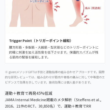
Trigger Point（トリガーポイント緩和）
腰方形筋・多裂筋・大殿筋・梨状筋などのトリガーポイントに
的確に刺激を加え活性度を低下させます。保護的スパズムが残
る筋肉の緊張を緩和します。
※ giversメソッドGIFTは手技と運動指導の組み合わせアプローチです。国際
的な研究レビューでは、組み合わせが筋肉や骨格の痛みに対して中等度のエ
ビデンスで効果を示しています。施術効果には個人差があります。
運動＋教育で再発45%低減
JAMA Internal Medicine掲載のメタ解析（Steffens et al.,
2016、21件のRCT、30,850名）で、運動＋教育でRR