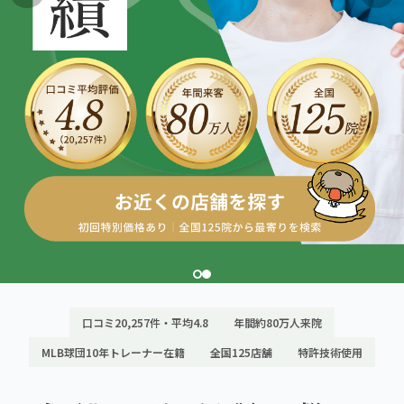
こころ整体院グループについて
東北
股関節の痛み
初めての方へ
ご予約はこちら
仙台エリア（4院）
産後の不調・体型の崩れ
giversメソッドGIFT
関東
OUR CONCEPT
骨盤の傾き・歪み
研究・論文
とらわれないカラダを。
池袋エリア（3院）
坐骨神経痛
医師・専門家からの推薦
新宿エリア（3院）
眼精疲労
メディア・実績
高田馬場エリア（2院）
ぎっくり腰
理想の通院期間について
亀戸エリア（2院）
寝違え
お客様の声
町田エリア（2院）
口コミ20,257件・平均4.8
年間約80万人来院
姿勢矯正
お知らせ
立川エリア（2院）
MLB球団10年トレーナー在籍
全国125店舗
特許技術使用
疲労回復
コラム
中国