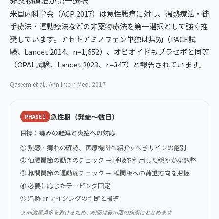
非薬物療法が第一選択
米国内科学会（ACP 2017）は急性腰痛に対し、温熱療法・徒
手療法・運動療法などの非薬物療法を第一選択として強く推
奨しています。アセトアミノフェン単独は無効（PACE試
験、Lancet 2014、n=1,652）、オピオイドもプラセボと同等
（OPAL試験、Lancet 2023、n=347）と報告されています。
Qaseem et al., Ann Intern Med, 2017
急性期（発症〜数日）
PHASE 1
目標：痛みの軽減と炎症への対応
① 熱感・痺れの確認、医療機関へ紹介すべきサインの鑑別
② 仙腸関節の動きのチェック → 呼吸を利用した穏やかな調整
③ 椎間関節の運動痛チェック → 椎間板への荷重方向を把握
④ 必要に応じたテーピング固定
⑤ 温熱 or アイシングの判断と指導
※ 刺激量過多を避けるため、初回は最小限の施術にとどめます