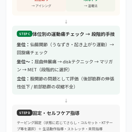
→ アイシング
→ 温罨法
↓
体位別の運動痛チェック → 段階的手技
STEP C
坐位：
仙腸関節（うなずき・起き上がり運動）→
回旋痛チェック
坐位〜：
屈曲伸展痛 → diskテクニック → マリガ
ン → MET（段階的に選択）
立位：
股関節の問題として評価（後部筋群の伸張
性低下 / 前部筋群の収縮不全）
↓
固定・セルフケア指導
STEP D
テーピング固定（状態に応じてさらし・コルセット・KTテー
プ等を選択）＋ 生活動作指導・ストレッチ・来院指導