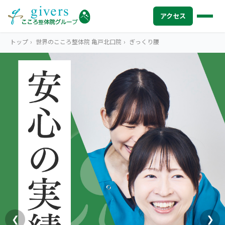
アクセス
トップ
›
世界のこころ整体院 亀戸北口院
›
ぎっくり腰
HOME
トップ
SYMPTOMS
症状から探す
腰痛
MENU
メニューから探す
肩こり・首こり
STORE
店舗一覧
頭痛
AREA
エリアから探す
北海道
四十肩・五十肩
ABOUT US
私たちについて
札幌エリア（13院）
❮
❯
膝痛・関節痛