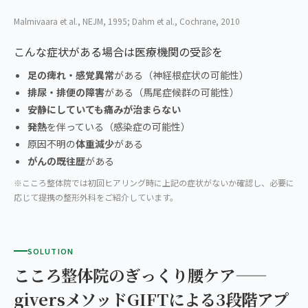
Malmivaara et al., NEJM, 1995; Dahm et al., Cochrane, 2010
こんな症状がある場合は医療機関の受診を
足の痺れ・感覚異常
がある（神経根症状の可能性）
排尿・排便の障害
がある（馬尾症候群の可能性）
安静にしていても痛みが治まらない
発熱
を伴っている（感染症の可能性）
原因不明の
体重減少
がある
がんの既往歴
がある
※こころ整体院では初回ヒアリング時に上記の症状がないか確認し、必要に
応じて提携の整形外科をご紹介しています。
SOLUTION
こころ整体院のぎっくり腰ケア——
giversメソッドGIFTによる3段階アプ