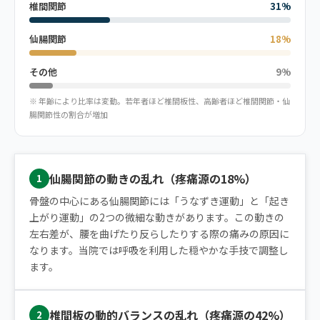
椎間関節
31%
仙腸関節
18%
その他
9%
※ 年齢により比率は変動。若年者ほど椎間板性、高齢者ほど椎間関節・仙
腸関節性の割合が増加
仙腸関節の動きの乱れ（疼痛源の18%）
1
骨盤の中心にある仙腸関節には「うなずき運動」と「起き
上がり運動」の2つの微細な動きがあります。この動きの
左右差が、腰を曲げたり反らしたりする際の痛みの原因に
なります。当院では呼吸を利用した穏やかな手技で調整し
ます。
椎間板の動的バランスの乱れ（疼痛源の42%）
2