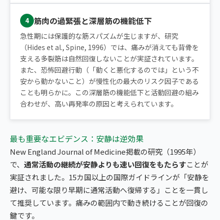
筋肉の過緊張と深層筋の機能低下
4
急性期には保護的な筋スパズムが生じますが、研究
（Hides et al., Spine, 1996）では、痛みが消えても背骨を
支える多裂筋は自然回復しないことが実証されています。
また、恐怖回避行動（「動くと悪化するのでは」という不
安から動かないこと）が慢性化の最大のリスク因子である
ことも明らかに。この深層筋の機能低下と活動回避の組み
合わせが、高い再発率の原因と考えられています。
最も重要なエビデンス：安静は逆効果
New England Journal of Medicine掲載の研究（1995年）
で、
通常活動の継続が安静よりも速い回復をもたらす
ことが
実証されました。15カ国以上の国際ガイドラインが「安静を
避け、可能な限り早期に通常活動へ復帰する」ことを一貫し
て推奨しています。痛みの範囲内で動き続けることが回復の
鍵です。