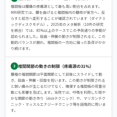
椎間板は腰痛の疼痛源として最も高い割合を占めます。
MRI研究では、腰を曲げると椎間板内の髄核が後方へ、反
らすと前方へ変形することが確認されています（ダイナミ
ックディスクモデル）。2025年のメタ解析（10件の研究
を統合）では、85%以上のケースでこの予測通りの挙動が
認められました。屈曲・伸展の動きが制限されると、この
動的バランスが崩れ、椎間板の一方向に偏った負荷がかか
り続けます。
椎間関節の動きの制限（疼痛源の31%）
3
腰椎の椎間関節は平面関節として前後にスライドして動
き、屈曲・伸展・回旋を担います。この動きが制限される
と鋭い痛みが生じるだけでなく、隣接する椎間板の荷重分
散にも影響を及ぼします。当院では、呼吸を利用した穏や
かな関節の動き作り（diskテクニック）や、マリガンテク
ニック・マッスルエナジーテクニック等を段階的に用いま
す。