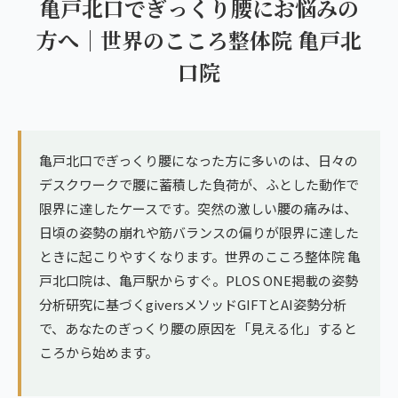
亀戸北口でぎっくり腰にお悩みの
ランナー膝
広島エリア（4院）
方へ｜世界のこころ整体院 亀戸北
ゴルフ
口院
九州
テニス
福岡エリア（9院）
ヨガ・ピラティス
鹿児島エリア（3院）
亀戸北口でぎっくり腰になった方に多いのは、日々の
デスクワークで腰に蓄積した負荷が、ふとした動作で
→ エリア一覧（全11エリア）
限界に達したケースです。突然の激しい腰の痛みは、
日頃の姿勢の崩れや筋バランスの偏りが限界に達した
ときに起こりやすくなります。世界のこころ整体院 亀
戸北口院は、亀戸駅からすぐ。PLOS ONE掲載の姿勢
分析研究に基づくgiversメソッドGIFTとAI姿勢分析
で、あなたのぎっくり腰の原因を「見える化」すると
ころから始めます。