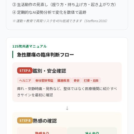
③ 生活動作の見直し（座り方・持ち上げ方・起き上がり方）
④ 定期的なAI姿勢分析で変化を数値で追跡
※ 運動＋教育で再発リスクを45%低減できます（Steffens 2016）
125院共通マニュアル
急性腰痛の臨床判断フロー
鑑別・安全確認
STEP A
ヘルニア
脊柱管狭窄症
臓器疾患
骨折
打撲・捻挫
痺れ・安静時痛・発熱など、整体ではなく医療機関に紹介すべ
きサインを最初に確認
↓
熱感の確認
STEP B
熱感あり
冷んやり