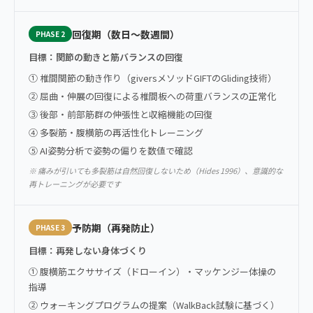
回復期（数日〜数週間）
PHASE 2
目標：関節の動きと筋バランスの回復
① 椎間関節の動き作り（giversメソッドGIFTのGliding技術）
② 屈曲・伸展の回復による椎間板への荷重バランスの正常化
③ 後部・前部筋群の伸張性と収縮機能の回復
④ 多裂筋・腹横筋の再活性化トレーニング
⑤ AI姿勢分析で姿勢の偏りを数値で確認
※ 痛みが引いても多裂筋は自然回復しないため（Hides 1996）、意識的な
再トレーニングが必要です
予防期（再発防止）
PHASE 3
目標：再発しない身体づくり
① 腹横筋エクササイズ（ドローイン）・マッケンジー体操の
指導
② ウォーキングプログラムの提案（WalkBack試験に基づく）