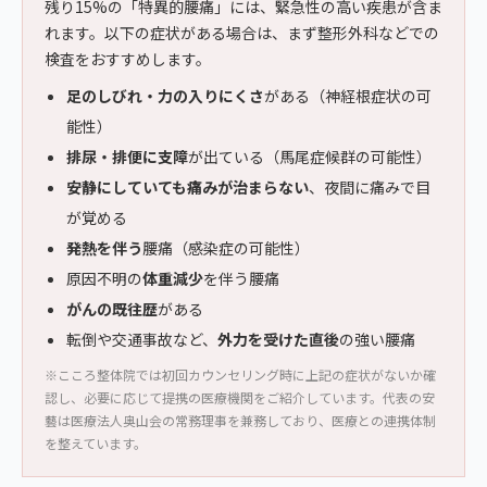
残り15%の「特異的腰痛」には、緊急性の高い疾患が含ま
れます。以下の症状がある場合は、まず整形外科などでの
検査をおすすめします。
足のしびれ・力の入りにくさ
がある（神経根症状の可
能性）
排尿・排便に支障
が出ている（馬尾症候群の可能性）
安静にしていても痛みが治まらない
、夜間に痛みで目
が覚める
発熱を伴う
腰痛（感染症の可能性）
原因不明の
体重減少
を伴う腰痛
がんの既往歴
がある
転倒や交通事故など、
外力を受けた直後
の強い腰痛
※こころ整体院では初回カウンセリング時に上記の症状がないか確
認し、必要に応じて提携の医療機関をご紹介しています。代表の安
藝は医療法人奥山会の常務理事を兼務しており、医療との連携体制
を整えています。