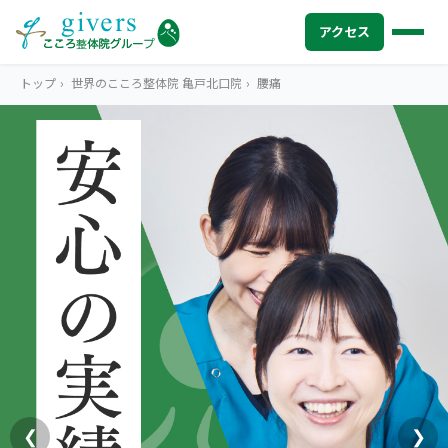
アクセス
トップ
›
世界のこころ整体院 亀戸北口院
›
腰痛
HOME
トップ
SYMPTOMS
症状から探す
腰痛
MENU
メニューから探す
肩こり・首こり
STORE
店舗一覧
頭痛
AREA
エリアから探す
北海道
四十肩・五十肩
ABOUT US
私たちについて
札幌エリア（13院）
❮
❯
膝痛・関節痛