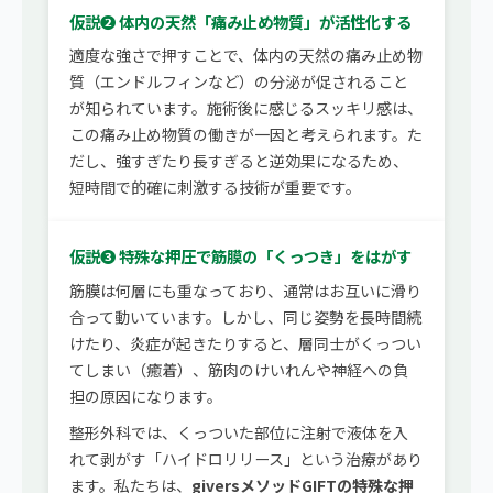
仮説❷ 体内の天然「痛み止め物質」が活性化する
適度な強さで押すことで、体内の天然の痛み止め物
質（エンドルフィンなど）の分泌が促されること
が知られています。施術後に感じるスッキリ感は、
この痛み止め物質の働きが一因と考えられます。た
だし、強すぎたり長すぎると逆効果になるため、
短時間で的確に刺激する技術が重要です。
仮説❸ 特殊な押圧で筋膜の「くっつき」をはがす
筋膜は何層にも重なっており、通常はお互いに滑り
合って動いています。しかし、同じ姿勢を長時間続
けたり、炎症が起きたりすると、層同士がくっつい
てしまい（癒着）、筋肉のけいれんや神経への負
担の原因になります。
整形外科では、くっついた部位に注射で液体を入
れて剥がす「ハイドロリリース」という治療があり
ます。私たちは、
giversメソッドGIFTの特殊な押