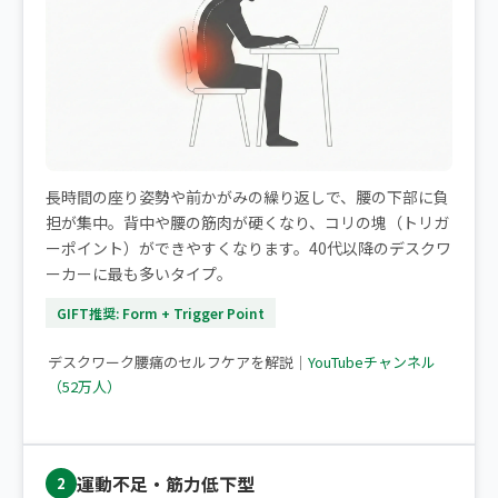
長時間の座り姿勢や前かがみの繰り返しで、腰の下部に負
担が集中。背中や腰の筋肉が硬くなり、コリの塊（トリガ
ーポイント）ができやすくなります。40代以降のデスクワ
ーカーに最も多いタイプ。
GIFT推奨: Form + Trigger Point
▶ デスクワークで腰痛になりやすい方へ
デスクワーク腰痛のセルフケアを解説｜
YouTubeチャンネル
（52万人）
運動不足・筋力低下型
2