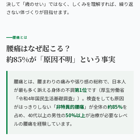
決して「歳のせい」ではなく、しくみを理解すれば、繰り返
さない体づくりが目指せます。
腰痛とは
腰痛はなぜ起こる？
約85%が「原因不明」という事実
腰痛とは、腰まわりの痛みや張り感の総称で、日本人
が最も多く訴える身体の不調
第1位
です（厚生労働省
「令和4年国民生活基礎調査」）。検査をしても原因
がはっきりしない「
非特異的腰痛
」が全体の
約85%
を
占め、40代以上の男性の
50%以上
が治療が必要なレベ
ルの腰痛を経験しています。