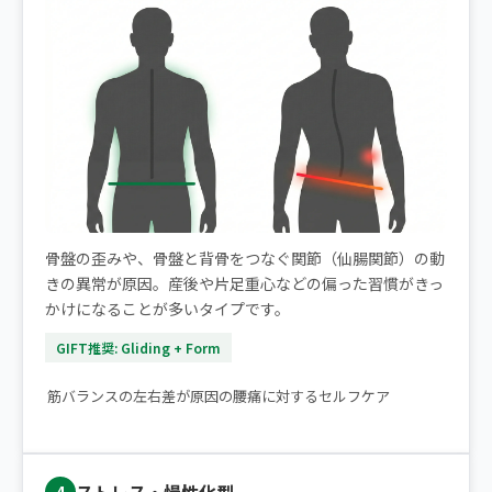
骨盤の歪みや、骨盤と背骨をつなぐ関節（仙腸関節）の動
きの異常が原因。産後や片足重心などの偏った習慣がきっ
かけになることが多いタイプです。
GIFT推奨: Gliding + Form
▶ 片側だけの腰痛｜痛みが楽になるストレッチ2選
筋バランスの左右差が原因の腰痛に対するセルフケア
4