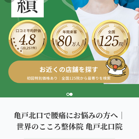
こころ整体院グループについて
東北
股関節の痛み
初めての方へ
ご予約はこちら
仙台エリア（4院）
産後の不調・体型の崩れ
giversメソッドGIFT
関東
OUR CONCEPT
骨盤の傾き・歪み
研究・論文
とらわれないカラダを。
池袋エリア（3院）
坐骨神経痛
医師・専門家からの推薦
新宿エリア（3院）
眼精疲労
メディア・実績
高田馬場エリア（2院）
ぎっくり腰
理想の通院期間について
亀戸エリア（2院）
寝違え
お客様の声
町田エリア（2院）
姿勢矯正
亀戸北口で腰痛にお悩みの方へ｜
お知らせ
立川エリア（2院）
世界のこころ整体院 亀戸北口院
疲労回復
コラム
中国