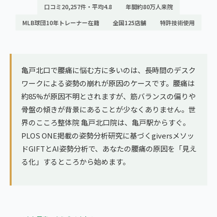
ランナー膝
口コミ20,257件・平均4.8
年間約80万人来院
広島エリア（4院）
MLB球団10年トレーナー在籍
全国125店舗
特許技術使用
ゴルフ
九州
テニス
福岡エリア（9院）
ヨガ・ピラティス
亀戸北口で腰痛に悩む方に多いのは、長時間のデスク
鹿児島エリア（3院）
ワークによる姿勢の崩れが原因のケースです。腰痛は
約85%が原因不明とされますが、筋バランスの偏りや
→ エリア一覧（全11エリア）
骨盤の傾きが背景にあることが少なくありません。世
界のこころ整体院 亀戸北口院は、亀戸駅からすぐ。
PLOS ONE掲載の姿勢分析研究に基づくgiversメソッ
ドGIFTとAI姿勢分析で、あなたの腰痛の原因を「見え
る化」するところから始めます。