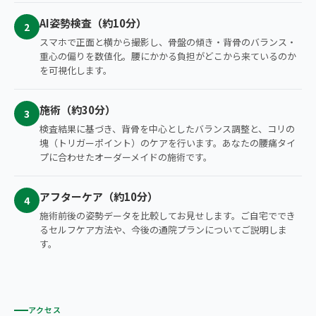
AI姿勢検査（約10分）
2
スマホで正面と横から撮影し、骨盤の傾き・背骨のバランス・
重心の偏りを数値化。腰にかかる負担がどこから来ているのか
を可視化します。
施術（約30分）
3
検査結果に基づき、背骨を中心としたバランス調整と、コリの
塊（トリガーポイント）のケアを行います。あなたの腰痛タイ
プに合わせたオーダーメイドの施術です。
アフターケア（約10分）
4
施術前後の姿勢データを比較してお見せします。ご自宅ででき
るセルフケア方法や、今後の通院プランについてご説明しま
す。
アクセス