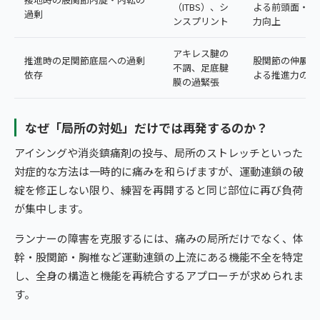
（ITBS）、シ
よる前頭面・水
過剰
ンスプリント
力向上
アキレス腱の
推進時の足関節底屈への過剰
股関節の伸展可
不調、足底腱
依存
よる推進力の分
膜の過緊張
なぜ「局所の対処」だけでは再発するのか？
アイシングや消炎鎮痛剤の投与、局所のストレッチといった
対症的な方法は一時的に痛みを和らげますが、運動連鎖の破
綻を修正しない限り、練習を再開すると同じ部位に再び負荷
が集中します。
ランナーの障害を克服するには、痛みの局所だけでなく、体
幹・股関節・胸椎など運動連鎖の上流にある機能不全を特定
し、全身の構造と機能を再統合するアプローチが求められま
す。