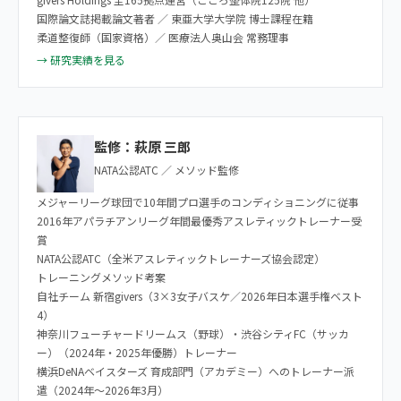
国際論文誌掲載論文著者 ／ 東亜大学大学院 博士課程在籍
柔道整復師（国家資格）／ 医療法人奥山会 常務理事
→ 研究実績を見る
監修：萩原 三郎
NATA公認ATC ／ メソッド監修
メジャーリーグ球団で10年間プロ選手のコンディショニングに従事
2016年アパラチアンリーグ年間最優秀アスレティックトレーナー受
賞
NATA公認ATC（全米アスレティックトレーナーズ協会認定）
トレーニングメソッド考案
自社チーム 新宿givers（3×3女子バスケ／2026年日本選手権ベスト
4）
神奈川フューチャードリームス（野球）・渋谷シティFC（サッカ
ー）（2024年・2025年優勝）トレーナー
横浜DeNAベイスターズ 育成部門（アカデミー）へのトレーナー派
遣（2024年〜2026年3月）