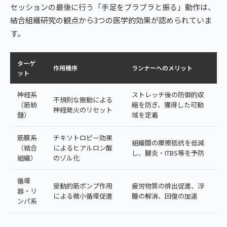
セッションの最後に行う「手足をブラブラと振る」動作は、
結合組織研究の観点から3つの医学的効果が認められていま
す。
ターゲ
作用機序
ランナーへのメリット
ット
神経系
ストレッチ後の防御的収
不規則な振動による
（筋紡
縮を防ぎ、獲得した可動
神経発火のリセット
錘）
域を定着
筋膜系
チキソトロピー効果
組織間の摩擦抵抗を低減
（結合
によるヒアルロン酸
し、腱炎・ITBS等を予防
組織）
のゾル化
循環
受動的筋ポンプ作用
疲労物質の排出促進、浮
器・リ
による微小循環促進
腫の解消、回復の加速
ンパ系