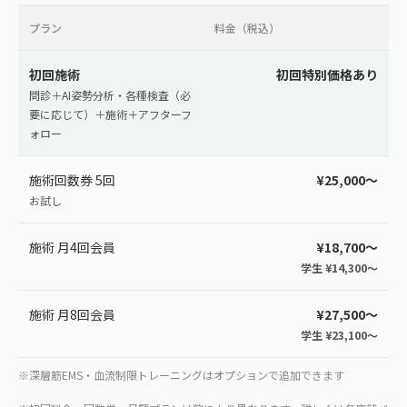
プラン
料金（税込）
初回施術
初回特別価格あり
問診＋AI姿勢分析・各種検査（必
要に応じて）＋施術＋アフターフ
ォロー
施術回数券 5回
¥25,000〜
お試し
施術 月4回会員
¥18,700〜
学生 ¥14,300〜
施術 月8回会員
¥27,500〜
学生 ¥23,100〜
※深層筋EMS・血流制限トレーニングはオプションで追加できます