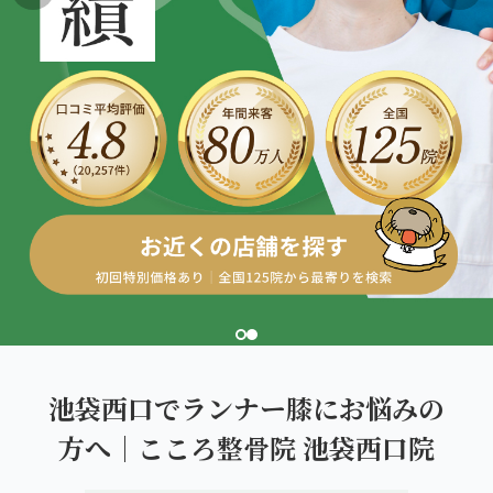
こころ整体院グループについて
東北
股関節の痛み
初めての方へ
ご予約はこちら
仙台エリア（4院）
産後の不調・体型の崩れ
giversメソッドGIFT
関東
OUR CONCEPT
骨盤の傾き・歪み
研究・論文
とらわれないカラダを。
池袋エリア（3院）
坐骨神経痛
医師・専門家からの推薦
新宿エリア（3院）
眼精疲労
メディア・実績
高田馬場エリア（2院）
ぎっくり腰
理想の通院期間について
亀戸エリア（2院）
寝違え
お客様の声
町田エリア（2院）
姿勢矯正
池袋西口でランナー膝にお悩みの
お知らせ
立川エリア（2院）
方へ｜こころ整骨院 池袋西口院
疲労回復
コラム
中国