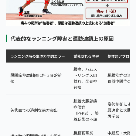
代表的なランニング障害と運動連鎖上の原因
ランニング時の生体力学的エラー
誘発される障害
整体的アプロー
腰痛、ハムス
股関節伸展制限に伴う骨盤前
トリングス肉
腸腰筋群の深部
傾
離れ、坐骨神
骨盤中間位の回
経痛
膝蓋大腿部痛
姿勢制御による
症候群
矢状面での過剰な前方突出
最適化と大腿四
（PFPS）、膝
再学習
蓋靭帯の不調
腸脛靭帯炎
中殿筋・大殿筋
接地時の股関節内旋・内転の