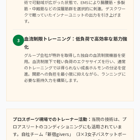
術で可動域が広がった状態で、EMSにより腸腰筋・多裂
筋・中殿筋などの深層筋群を選択的に刺激。デスクワー
クで眠っていたインナーユニットの出力を引き上げま
す。
血流制限トレーニング：低負荷で高効率な筋力強
3
化
グループ会社が特許を取得した独自の血流制限機器を使
用。血流制限下で軽い負荷のエクササイズを行い、通常
のトレーニングでは得られない成長ホルモンの分泌を促
進。関節への負担を最小限に抑えながら、ランニングに
必要な筋持久力を構築します。
プロスポーツ現場でのトレーナー活動：
当院の技術は、プ
ロアスリートのコンディショニングにも活用されていま
す。自社チーム「新宿givers」（3×3女子バスケットボー