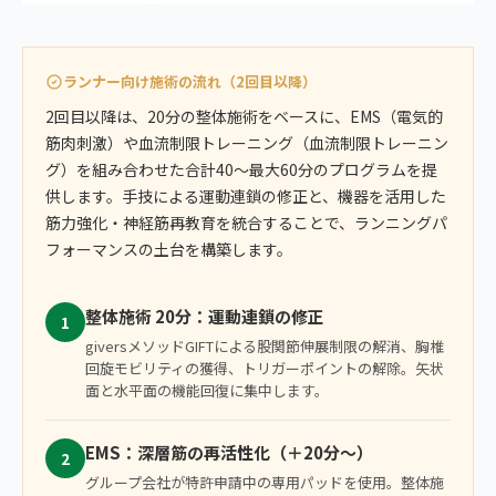
ランナー向け施術の流れ（2回目以降）
2回目以降は、20分の整体施術をベースに、EMS（電気的
筋肉刺激）や血流制限トレーニング（血流制限トレーニン
グ）を組み合わせた合計40〜最大60分のプログラムを提
供します。手技による運動連鎖の修正と、機器を活用した
筋力強化・神経筋再教育を統合することで、ランニングパ
フォーマンスの土台を構築します。
整体施術 20分：運動連鎖の修正
1
giversメソッドGIFTによる股関節伸展制限の解消、胸椎
回旋モビリティの獲得、トリガーポイントの解除。矢状
面と水平面の機能回復に集中します。
EMS：深層筋の再活性化（＋20分〜）
2
グループ会社が特許申請中の専用パッドを使用。整体施