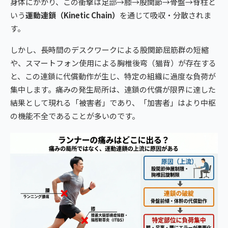
身体にかかり、この衝撃は足部→膝→股関節→骨盤→脊柱と
いう
運動連鎖（Kinetic Chain）
を通じて吸収・分散されま
す。
しかし、長時間のデスクワークによる股関節屈筋群の短縮
や、スマートフォン使用による胸椎後弯（猫背）が存在する
と、この連鎖に代償動作が生じ、特定の組織に過度な負荷が
集中します。痛みの発生局所は、連鎖の代償が限界に達した
結果として現れる「被害者」であり、「加害者」はより中枢
の機能不全であることが多いのです。