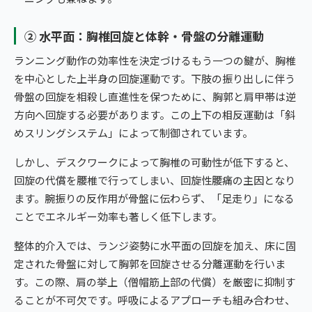
② 水平面：胸椎回旋と体幹・骨盤の分離運動
ランニング動作の効率性を決定づけるもう一つの鍵が、胸椎
を中心とした上半身の回旋運動です。下肢の振り出しに伴う
骨盤の回旋を相殺し直進性を保つために、胸郭と肩甲帯は逆
方向へ回旋する必要があります。この上下の相反運動は「斜
めスリングシステム」によって制御されています。
しかし、デスクワークによって胸椎の可動性が低下すると、
回旋の代償を腰椎で行ってしまい、回旋性腰痛の主因となり
ます。腕振りの反作用が骨盤に伝わらず、「足走り」になる
ことでエネルギー効率も著しく低下します。
整体的介入では、ランジ姿勢に水平面の回旋を加え、床に固
定された骨盤に対して胸郭を回旋させる分離運動を行いま
す。この際、肩の挙上（僧帽筋上部の代償）を厳密に抑制す
ることが不可欠です。呼吸によるアプローチも組み合わせ、