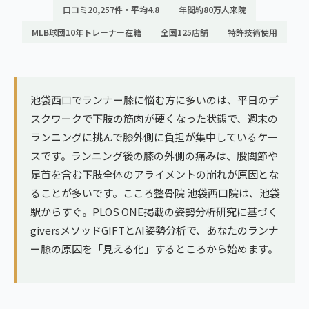
ランナー膝
口コミ20,257件・平均4.8
年間約80万人来院
広島エリア（4院）
MLB球団10年トレーナー在籍
全国125店舗
特許技術使用
ゴルフ
九州
テニス
福岡エリア（9院）
ヨガ・ピラティス
池袋西口でランナー膝に悩む方に多いのは、平日のデ
鹿児島エリア（3院）
スクワークで下肢の筋肉が硬くなった状態で、週末の
ランニングに挑んで膝外側に負担が集中しているケー
→ エリア一覧（全11エリア）
スです。ランニング後の膝の外側の痛みは、股関節や
足首を含む下肢全体のアライメントの崩れが原因とな
ることが多いです。こころ整骨院 池袋西口院は、池袋
駅からすぐ。PLOS ONE掲載の姿勢分析研究に基づく
giversメソッドGIFTとAI姿勢分析で、あなたのランナ
ー膝の原因を「見える化」するところから始めます。