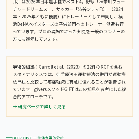
ル）は2026年日本選手権でベスト4。野球「神奈川フュー
チャードリームス」、サッカー「渋谷シティFC」（2024
年・2025年ともに優勝）にトレーナーとして帯同し、横
浜DeNAベイスターズの子供部門へのトレーナー派遣も行
っています。プロの現場で培った知見を一般のランナーの
方にも還元しています。
学術的根拠：
Carroll et al.（2023）の22件のRCTを含む
メタアナリシスでは、徒手療法＋運動療法の併用が運動療
法単独と比較して疼痛軽減に有意に優れることが報告され
ています。giversメソッドGIFTはこの知見を参考にした複
合的アプローチです。
→ 研究ページで詳しく見る
DEEP DIVE — 生体力学的分析