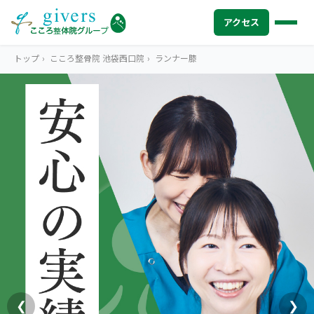
アクセス
トップ
›
こころ整骨院 池袋西口院
›
ランナー膝
HOME
トップ
SYMPTOMS
症状から探す
腰痛
MENU
メニューから探す
肩こり・首こり
STORE
店舗一覧
頭痛
AREA
エリアから探す
北海道
四十肩・五十肩
ABOUT US
私たちについて
札幌エリア（13院）
❮
❯
膝痛・関節痛