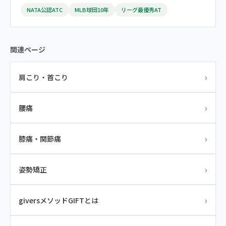
NATA公認ATC
MLB球団10年
リーグ最優秀AT
関連ページ
›
肩こり・首こり
›
腰痛
›
膝痛・関節痛
›
姿勢矯正
›
giversメソッドGIFTとは