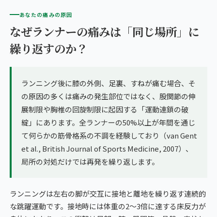
あなたの痛みの原因
なぜランナーの痛みは「同じ場所」に
繰り返すのか？
ランニング後に膝の外側、足裏、すねが痛む場合、そ
の原因の多くは痛みの発生部位ではなく、股関節の伸
展制限や胸椎の回旋制限に起因する「運動連鎖の破
綻」にあります。全ランナーの50%以上が年間を通じ
て何らかの筋骨格系の不調を経験しており（van Gent
et al., British Journal of Sports Medicine, 2007）、
局所の対処だけでは再発を繰り返します。
ランニングは左右の脚が交互に接地と離地を繰り返す連続的
な跳躍運動です。接地時には体重の2〜3倍に達する床反力が