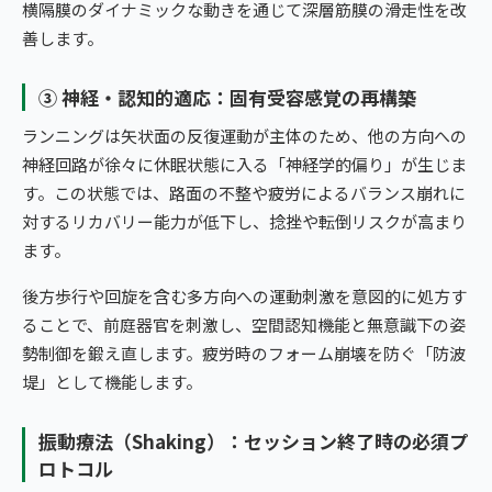
横隔膜のダイナミックな動きを通じて深層筋膜の滑走性を改
善します。
③ 神経・認知的適応：固有受容感覚の再構築
ランニングは矢状面の反復運動が主体のため、他の方向への
神経回路が徐々に休眠状態に入る「神経学的偏り」が生じま
す。この状態では、路面の不整や疲労によるバランス崩れに
対するリカバリー能力が低下し、捻挫や転倒リスクが高まり
ます。
後方歩行や回旋を含む多方向への運動刺激を意図的に処方す
ることで、前庭器官を刺激し、空間認知機能と無意識下の姿
勢制御を鍛え直します。疲労時のフォーム崩壊を防ぐ「防波
堤」として機能します。
振動療法（Shaking）：セッション終了時の必須プ
ロトコル