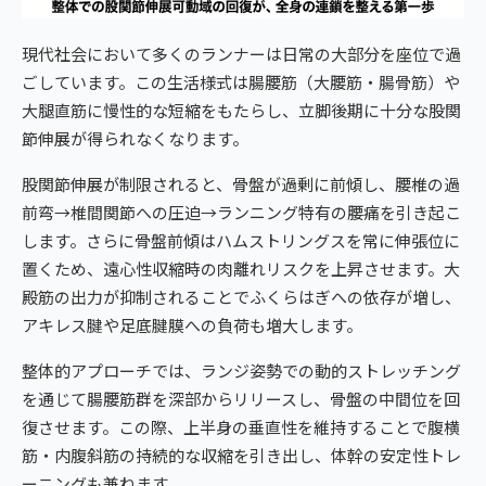
現代社会において多くのランナーは日常の大部分を座位で過
ごしています。この生活様式は腸腰筋（大腰筋・腸骨筋）や
大腿直筋に慢性的な短縮をもたらし、立脚後期に十分な股関
節伸展が得られなくなります。
股関節伸展が制限されると、骨盤が過剰に前傾し、腰椎の過
前弯→椎間関節への圧迫→ランニング特有の腰痛を引き起こ
します。さらに骨盤前傾はハムストリングスを常に伸張位に
置くため、遠心性収縮時の肉離れリスクを上昇させます。大
殿筋の出力が抑制されることでふくらはぎへの依存が増し、
アキレス腱や足底腱膜への負荷も増大します。
整体的アプローチでは、ランジ姿勢での動的ストレッチング
を通じて腸腰筋群を深部からリリースし、骨盤の中間位を回
復させます。この際、上半身の垂直性を維持することで腹横
筋・内腹斜筋の持続的な収縮を引き出し、体幹の安定性トレ
ーニングも兼ねます。