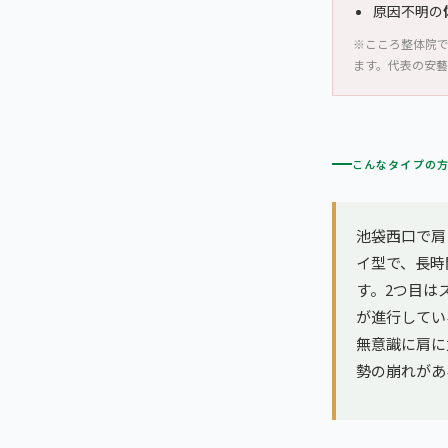
原因不明の
※こころ整体院
ます。代表の安
こんなタイプの
池袋西口で肩
イ型で、長時
す。2つ目は
が進行してい
無意識に肩に
勢の崩れがあ