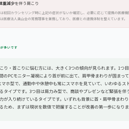
体重減少
を伴う肩こり
では初回カウンセリング時に上記の症状がないか確認し、必要に応じて提携の医療機
藝は医療法人奥山会の常務理事を兼務しており、医療との連携体制を整えています。
方が多いです
こり・首こりに悩む方には、大きく3つの傾向が見られます。1つ
間のPCモニター凝視により首が前に出て、肩甲骨まわりが固まっ
スマホ型で、通勤中や休憩中も常にスマホを見ていて、いわゆるス
るタイプです。3つ目は肩力み型で、商談やプレゼンなど緊張を伴
力が入り続けているタイプです。いずれも背景に首・肩甲骨まわり
るため、まずは現状を数値で把握することが改善の第一歩になりま