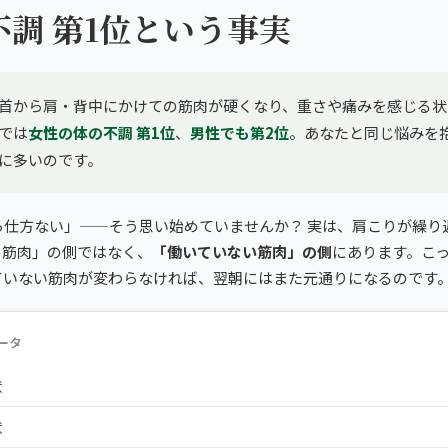
不調 第1位という事実
首から肩・背中にかけての筋肉が硬くなり、重さや痛みを感じる状
では
女性の体の不調 第1位
、
男性でも第2位
。あなたと同じ悩みを
に多いのです。
ら仕方ない」——そう思い始めていませんか？ 実は、肩こりが繰り
る筋肉」の側ではなく、
「働いていない筋肉」の側
にあります。こ
ていない筋肉が変わらなければ、翌朝にはまた元通りになるのです
ータ
状
状