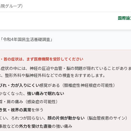
当院グループ）
国際論
「令和4年国民生活基礎調査」
・首の症状は、まず医療機関を受診してください
る症状の中には、神経の圧迫や血管・脳の問題が隠れていることがあり
は、整形外科や脳神経外科などでの検査をおすすめします。
びれ・力が入りにくい
感覚がある（頚椎症性神経根症の可能性）
かなくなった、
強い痛みで眠れない
首・肩の痛み（感染症の可能性）
き気・視界の異常
を伴う
くい、ろれつが回らない、
顔の片側が動かない
（脳血管疾患のサイン）
事故などの
外力を受けた直後
の強い痛み