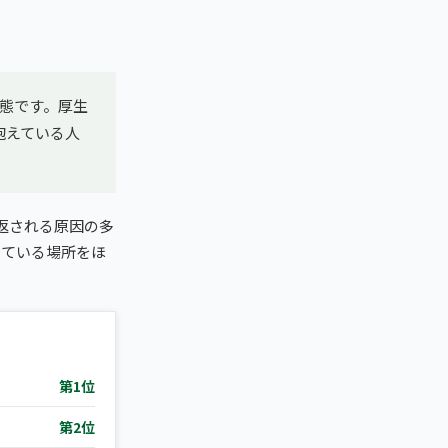
態です。厚生
抱えている人
返される原因の多
っている場所をほ
。
第1位
第2位