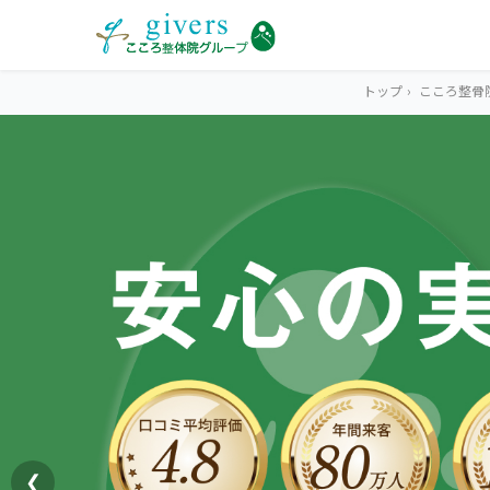
トップ
›
こころ整骨
HOME
トップ
SYMPTOMS
症状から探す
腰痛
MENU
メニューから探す
肩こり・首こり
STORE
店舗一覧
頭痛
❮