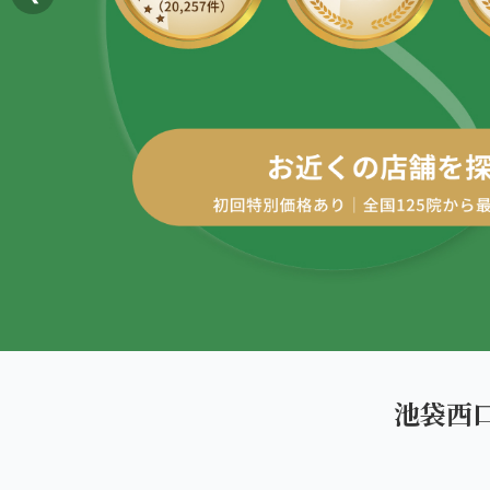
AREA
エリアから探す
四十肩・五十肩
北海道
ABOUT US
私たちについて
膝痛・関節痛
札幌エリア（13院）
こころ整体院グループについて
股関節の痛み
東北
初めての方へ
仙台エリア（4院）
産後の不調・体型の崩れ
ご予約はこちら
giversメソッドGIFT
関東
骨盤の傾き・歪み
池袋エリア（3院）
研究・論文
坐骨神経痛
新宿エリア（3院）
医師・専門家からの推薦
眼精疲労
池袋西
高田馬場エリア（2院）
メディア・実績
ぎっくり腰