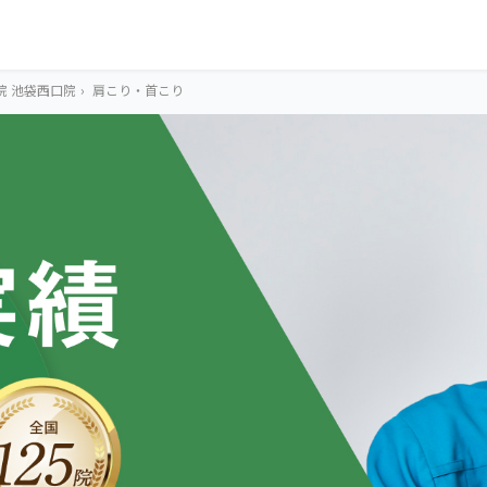
院 池袋西口院
›
肩こり・首こり
OUR CONCEPT
とらわれないカラ