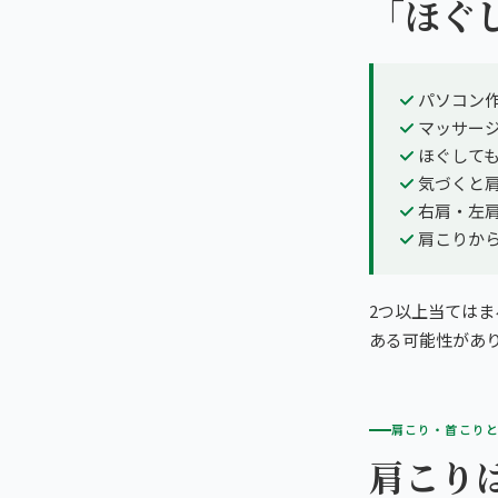
「ほぐ
パソコン
マッサー
ほぐして
気づくと
右肩・左
肩こりか
2つ以上当ては
ある可能性があ
肩こり・首こり
肩こり