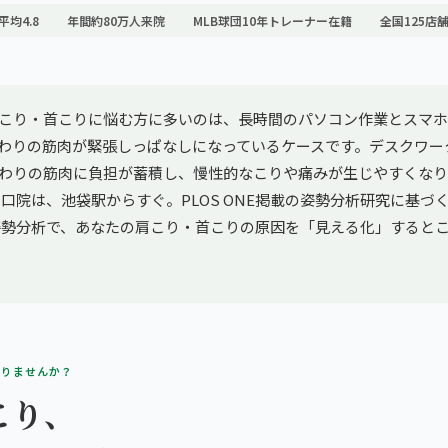
平均4.8
年間約80万人来院
MLB球団10年トレーナー在籍
全国125店
こり・首こりに悩む方に多いのは、長時間のパソコン作業とスマホ
わりの筋肉が緊張しっぱなしになっているケースです。デスクワー
わりの筋肉に負担が蓄積し、慢性的なこりや痛みが生じやすくなり
口院は、池袋駅からすぐ。PLOS ONE掲載の姿勢分析研究に基づくgi
AI姿勢分析で、あなたの肩こり・首こりの原因を「見える化」すると
ありませんか？
こり、