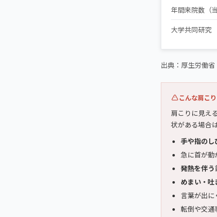
年間来院数（
大学共同研究
出典：厚生労働省
こんな肩こり
肩こりに見え
状がある場合
手や指のし
急に首が動
発熱を伴う
めまい・吐
言葉が出に
転倒や交通