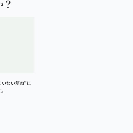
か？
ていない筋肉"
に
す。