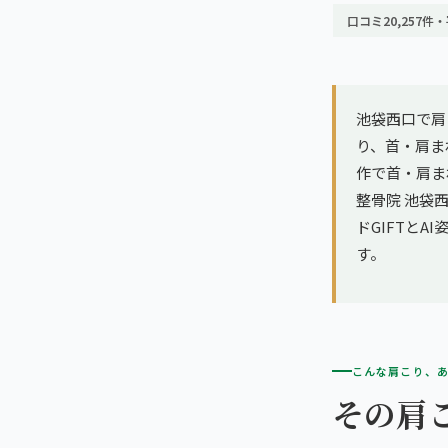
亀戸エリア（2院）
理想の通院期間について
口コミ20,257件・
寝違え
町田エリア（2院）
お客様の声
姿勢矯正
立川エリア（2院）
池袋西口で肩
お知らせ
疲労回復
り、首・肩ま
中国
作で首・肩ま
コラム
ランナー膝
整骨院 池袋西
広島エリア（4院）
ドGIFTと
ゴルフ
す。
九州
福岡エリア（9院）
テニス
鹿児島エリア（3院）
ヨガ・ピラティス
こんな肩こり、
その肩
→ エリア一覧（全11エリア）