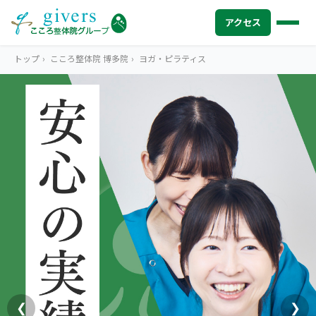
アクセス
トップ
›
こころ整体院 博多院
›
ヨガ・ピラティス
HOME
トップ
SYMPTOMS
症状から探す
腰痛
MENU
メニューから探す
肩こり・首こり
STORE
店舗一覧
頭痛
AREA
エリアから探す
北海道
四十肩・五十肩
ABOUT US
私たちについて
札幌エリア（13院）
❮
❯
膝痛・関節痛