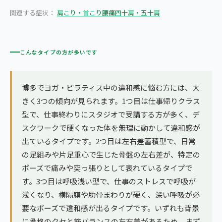
関連する症状：
肩こり・首こり
腰痛
四十肩・五十肩
こんなタイプの方が多いです
博多でヨガ・ピラティス中の違和感に悩む方には、大
きく3つの傾向が見られます。1つ目は仕事帰りクラス
型で、仕事終わりにスタジオで受講する方が多く、デ
スクワークで硬くなった体を無理に動かして違和感が
出ているタイプです。2つ目は左右差蓄積型で、日常
の足組みや片足重心で生じた骨盤の左右差が、特定の
ポーズで痛みや突っ張りとして表れているタイプで
す。3つ目は呼吸浅い型で、仕事のストレスで呼吸が
浅くなり、横隔膜や肋骨まわりが硬く、深い呼吸が必
要なポーズで違和感が出るタイプです。いずれも背景
に骨格のクセと筋バランスの左右差があるため、まず