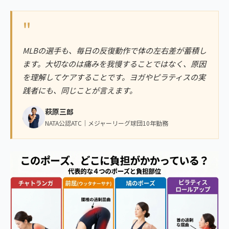
"
MLBの選手も、毎日の反復動作で体の左右差が蓄積し
ます。大切なのは痛みを我慢することではなく、原因
を理解してケアすることです。ヨガやピラティスの実
践者にも、同じことが言えます。
萩原三郎
NATA公認ATC｜メジャーリーグ球団10年勤務