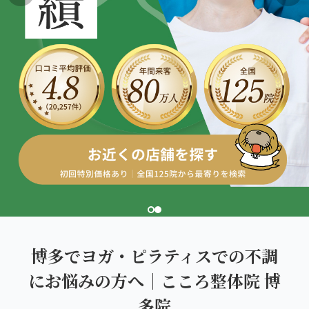
こころ整体院グループについて
東北
股関節の痛み
初めての方へ
ご予約はこちら
仙台エリア（4院）
産後の不調・体型の崩れ
giversメソッドGIFT
関東
OUR CONCEPT
骨盤の傾き・歪み
研究・論文
とらわれないカラダを。
池袋エリア（3院）
坐骨神経痛
医師・専門家からの推薦
新宿エリア（3院）
眼精疲労
メディア・実績
高田馬場エリア（2院）
ぎっくり腰
理想の通院期間について
亀戸エリア（2院）
寝違え
お客様の声
町田エリア（2院）
姿勢矯正
博多でヨガ・ピラティスでの不調
お知らせ
立川エリア（2院）
にお悩みの方へ｜こころ整体院 博
疲労回復
コラム
多院
中国