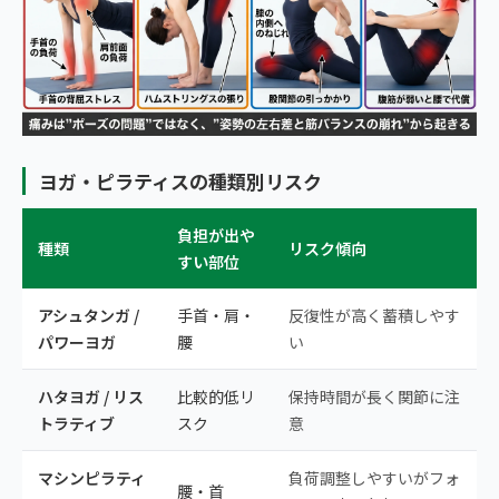
ヨガ・ピラティスの種類別リスク
負担が出や
種類
リスク傾向
すい部位
アシュタンガ /
手首・肩・
反復性が高く蓄積しやす
パワーヨガ
腰
い
ハタヨガ / リス
比較的低リ
保持時間が長く関節に注
トラティブ
スク
意
マシンピラティ
負荷調整しやすいがフォ
腰・首