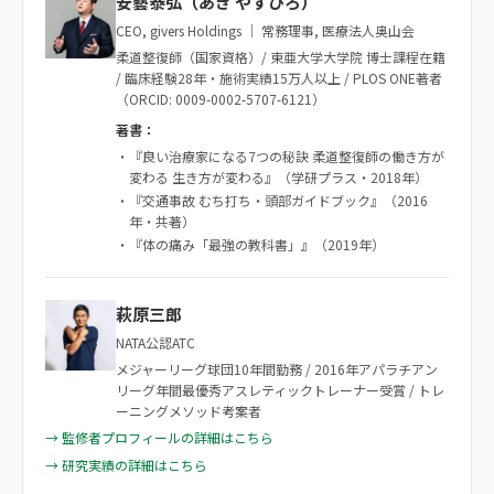
安藝泰弘（あき やすひろ）
CEO, givers Holdings ｜ 常務理事, 医療法人奥山会
柔道整復師（国家資格）/ 東亜大学大学院 博士課程在籍
/ 臨床経験28年・施術実績15万人以上 / PLOS ONE著者
（ORCID: 0009-0002-5707-6121）
著書：
・『良い治療家になる7つの秘訣 柔道整復師の働き方が
変わる 生き方が変わる』（学研プラス・2018年）
・『交通事故 むち打ち・頭部ガイドブック』（2016
年・共著）
・『体の痛み「最強の教科書」』（2019年）
萩原三郎
NATA公認ATC
メジャーリーグ球団10年間勤務 / 2016年アパラチアン
リーグ年間最優秀アスレティックトレーナー受賞 / トレ
ーニングメソッド考案者
→ 監修者プロフィールの詳細はこちら
→ 研究実績の詳細はこちら