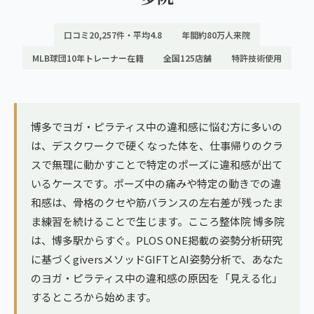
ランナー膝
広島エリア（4院）
口コミ20,257件・平均4.8
年間約80万人来院
ゴルフ
九州
MLB球団10年トレーナー在籍
全国125店舗
特許技術使用
テニス
福岡エリア（9院）
ヨガ・ピラティス
鹿児島エリア（3院）
博多でヨガ・ピラティス中の違和感に悩む方に多いの
は、デスクワークで硬くなった体を、仕事帰りのクラ
→ エリア一覧（全11エリア）
スで無理に動かすことで特定のポーズに違和感が出て
いるケースです。ポーズ中の痛みや特定の動きでの違
和感は、骨格のクセや筋バランスの左右差が残ったま
ま練習を続けることで生じます。こころ整体院 博多院
は、博多駅からすぐ。PLOS ONE掲載の姿勢分析研究
に基づくgiversメソッドGIFTとAI姿勢分析で、あなた
のヨガ・ピラティス中の違和感の原因を「見える化」
するところから始めます。