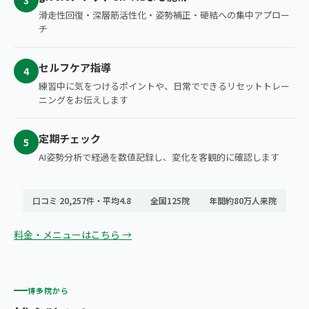
3
滑走性回復・深層筋活性化・姿勢補正・硬結への集中アプロー
チ
セルフケア指導
4
練習中に気をつけるポイントや、日常でできるリセットトレー
ニングをお伝えします
定期チェック
5
AI姿勢分析で経過を数値記録し、変化を客観的に確認します
口コミ 20,257件・平均4.8
全国125院
年間約80万人来院
料金・メニューはこちら →
博多院から