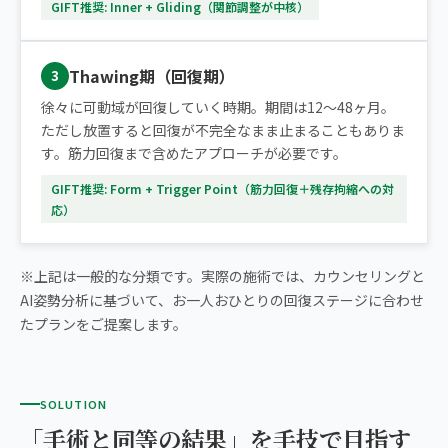
GIFT推奨: Inner + Gliding（関節調整が中核）
Thawing期（回復期）
3
徐々に可動域が回復していく時期。期間は12〜48ヶ月。
ただし放置すると回復が不完全なまま止まることもありま
す。筋力回復まで含めたアプローチが必要です。
GIFT推奨: Form + Trigger Point（筋力回復＋残存拘縮への対
応）
※上記は一般的な分類です。実際の施術では、カウンセリングと
AI姿勢分析に基づいて、お一人おひとりの回復ステージに合わせ
たプランをご提案します。
SOLUTION
「手術と同等の結果」を手技で目指す