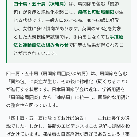
四十肩・五十肩（凍結肩）
は、肩関節を包む「関節
包」が炎症と線維化を起こし、
疼痛と可動域制限
が生
じる状態です。一般人口の2〜5%、40〜60歳に好発
し、女性に多い傾向があります。英国の503名を対象
とした大規模臨床試験では、手術をしなくても
手技療
法と運動療法の組み合わせ
で同等の結果が得られるこ
とが示されています。
四十肩・五十肩（肩関節周囲炎/凍結肩）は、肩関節を包む
「関節包」に炎症が生じ、その後に線維化（硬くなること）
が進行する状態です。日本肩関節学会は近年、学術用語を
「肩関節周囲炎」から「凍結肩」に統一し、国際的な用語と
の整合性を図っています。
「四十肩・五十肩は放っておけば治る」——これは長年の通
説でした。しかし、最新のエビデンスはこの見解に疑問を投
げかけています。凍結肩の自然経過が良好であるという「事