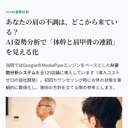
AI姿勢分析
あなたの肩の不調は、どこから来てい
る？
AI姿勢分析で「体幹と肩甲骨の連鎖」
を見える化
当院ではGoogleのMediaPipeエンジンをベースとした
AI姿
勢分析システム
を全125店舗に導入しています（導入コスト
ゼロの自社開発）。初回カウンセリング時にお体の状態を客
観的に数値化し、施術の方針を立てる際の参考とします。