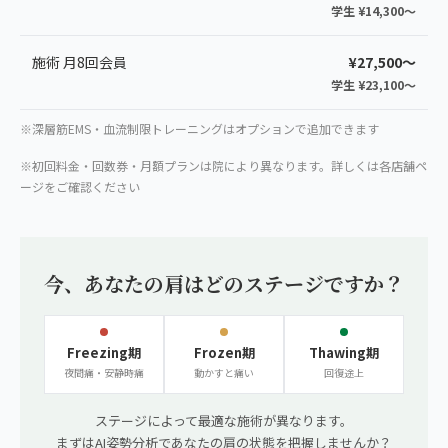
学生 ¥14,300〜
施術 月8回会員
¥27,500〜
学生 ¥23,100〜
※深層筋EMS・血流制限トレーニングはオプションで追加できます
※初回料金・回数券・月額プランは院により異なります。詳しくは各店舗ペ
ージをご確認ください
今、あなたの肩はどのステージですか？
Freezing期
Frozen期
Thawing期
夜間痛・安静時痛
動かすと痛い
回復途上
ステージによって最適な施術が異なります。
まずはAI姿勢分析であなたの肩の状態を把握しませんか？