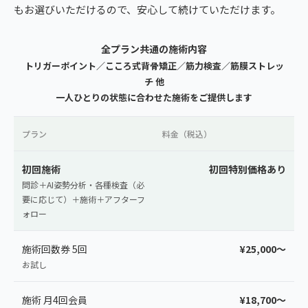
もお選びいただけるので、安心して続けていただけます。
全プラン共通の施術内容
トリガーポイント／こころ式背骨矯正／筋力検査／筋膜ストレッ
チ 他
一人ひとりの状態に合わせた施術をご提供します
プラン
料金（税込）
初回施術
初回特別価格あり
問診＋AI姿勢分析・各種検査（必
要に応じて）＋施術＋アフターフ
ォロー
施術回数券 5回
¥25,000〜
お試し
施術 月4回会員
¥18,700〜