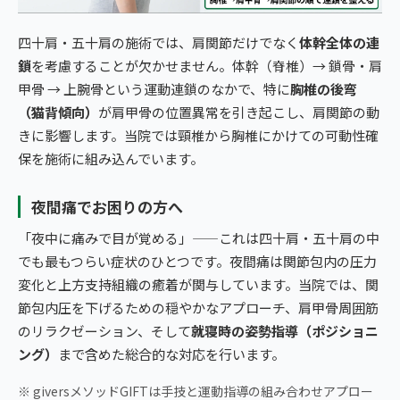
四十肩・五十肩の施術では、肩関節だけでなく
体幹全体の連
鎖
を考慮することが欠かせません。体幹（脊椎）→ 鎖骨・肩
甲骨 → 上腕骨という運動連鎖のなかで、特に
胸椎の後弯
（猫背傾向）
が肩甲骨の位置異常を引き起こし、肩関節の動
きに影響します。当院では頸椎から胸椎にかけての可動性確
保を施術に組み込んでいます。
夜間痛でお困りの方へ
「夜中に痛みで目が覚める」——これは四十肩・五十肩の中
でも最もつらい症状のひとつです。夜間痛は関節包内の圧力
変化と上方支持組織の癒着が関与しています。当院では、関
節包内圧を下げるための穏やかなアプローチ、肩甲骨周囲筋
のリラクゼーション、そして
就寝時の姿勢指導（ポジショニ
ング）
まで含めた総合的な対応を行います。
※ giversメソッドGIFTは手技と運動指導の組み合わせアプロー