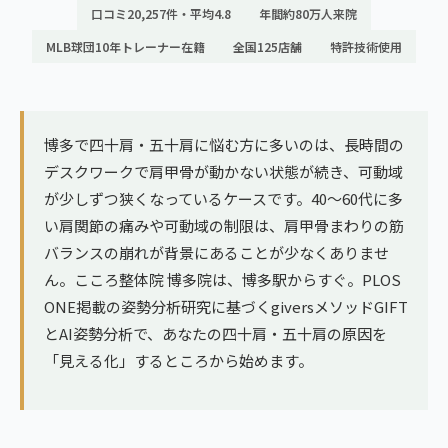
ランナー膝
口コミ20,257件・平均4.8
年間約80万人来院
広島エリア（4院）
MLB球団10年トレーナー在籍
全国125店舗
特許技術使用
ゴルフ
九州
テニス
福岡エリア（9院）
ヨガ・ピラティス
博多で四十肩・五十肩に悩む方に多いのは、長時間の
鹿児島エリア（3院）
デスクワークで肩甲骨が動かない状態が続き、可動域
が少しずつ狭くなっているケースです。40〜60代に多
→ エリア一覧（全11エリア）
い肩関節の痛みや可動域の制限は、肩甲骨まわりの筋
バランスの崩れが背景にあることが少なくありませ
ん。こころ整体院 博多院は、博多駅からすぐ。PLOS
ONE掲載の姿勢分析研究に基づくgiversメソッドGIFT
とAI姿勢分析で、あなたの四十肩・五十肩の原因を
「見える化」するところから始めます。