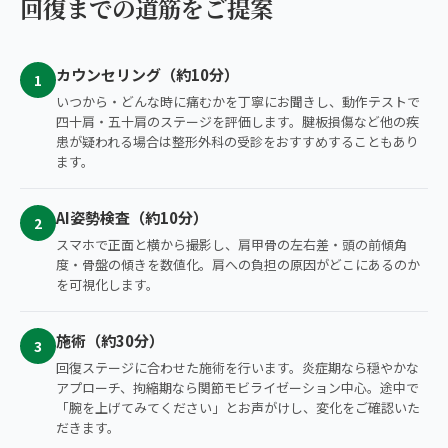
回復までの道筋をご提案
カウンセリング（約10分）
1
いつから・どんな時に痛むかを丁寧にお聞きし、動作テストで
四十肩・五十肩のステージを評価します。腱板損傷など他の疾
患が疑われる場合は整形外科の受診をおすすめすることもあり
ます。
AI姿勢検査（約10分）
2
スマホで正面と横から撮影し、肩甲骨の左右差・頭の前傾角
度・骨盤の傾きを数値化。肩への負担の原因がどこにあるのか
を可視化します。
施術（約30分）
3
回復ステージに合わせた施術を行います。炎症期なら穏やかな
アプローチ、拘縮期なら関節モビライゼーション中心。途中で
「腕を上げてみてください」とお声がけし、変化をご確認いた
だきます。