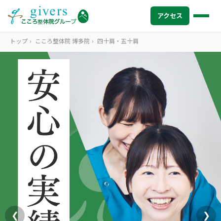
アクセス
トップ
›
こころ整体院 博多院
›
四十肩・五十肩
HOME
トップ
SYMPTOMS
症状から探す
腰痛
MENU
メニューから探す
肩こり・首こり
STORE
店舗一覧
頭痛
AREA
エリアから探す
北海道
四十肩・五十肩
ABOUT US
私たちについて
札幌エリア（13院）
❮
❯
膝痛・関節痛