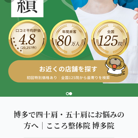
こころ整体院グループについて
東北
股関節の痛み
初めての方へ
ご予約はこちら
仙台エリア（4院）
産後の不調・体型の崩れ
giversメソッドGIFT
関東
OUR CONCEPT
骨盤の傾き・歪み
研究・論文
とらわれないカラダを。
池袋エリア（3院）
坐骨神経痛
医師・専門家からの推薦
新宿エリア（3院）
眼精疲労
メディア・実績
高田馬場エリア（2院）
ぎっくり腰
理想の通院期間について
亀戸エリア（2院）
寝違え
お客様の声
町田エリア（2院）
姿勢矯正
博多で四十肩・五十肩にお悩みの
お知らせ
立川エリア（2院）
方へ｜こころ整体院 博多院
疲労回復
コラム
中国