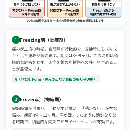
Freezing期（炎症期）
1
痛みが主役の時期。夜間痛が特徴的で、安静時にもズキズ
キとした痛みが続きます。期間は3〜9ヶ月。この時期は積
極的な施術をせず、炎症を鎮め拘縮期への移行を早めるこ
とが最優先です。
GIFT推奨: Form（痛みの出ない範囲の振り子運動）
Frozen期（拘縮期）
2
安静時痛が治まり、「動かすと痛い」「動かない」が主な
悩み。期間は4〜12ヶ月。肩が固まったように動かなくな
る時期で、積極的な関節モビライゼーションが有効です。