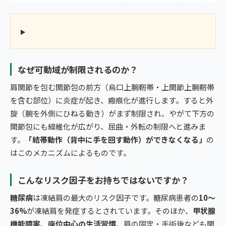
なぜ可動域が制限されるのか？
肩関節を包む関節包の前方（烏口上腕靭帯・上関節上腕靭帯
を含む部位）に炎症が起き、瘢痕化が進行します。すると外
旋（腕を外側にひねる動き）がまず制限され、やがて下方の
関節包にも線維化が広がり、屈曲・外転の制限へと進みま
す。
「結帯動作（背中に手を回す動作）ができなくなる」
の
はこのメカニズムによるものです。
こんなリスク因子をお持ちではないですか？
糖尿病
は凍結肩の最大のリスク因子です。糖尿病患者の
10〜
36%
が凍結肩を発症するとされています。そのほか、
甲状腺
機能障害
、
座位中心の生活習慣
、肩の固定・手術後なども関