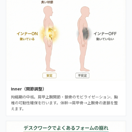
Inner（関節調整）
拘縮期の中核。肩甲上腕関節・鎖骨のモビライゼーション、胸
椎の可動性確保を行います。体幹→肩甲骨→上腕骨の連鎖を整
えます。