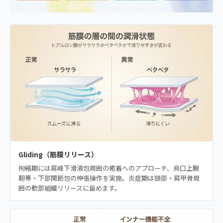
Gliding（筋膜リリース）
拘縮期には肩峰下滑液包周囲の癒着へのアプローチ、烏口上腕
靭帯・下部関節包の伸張操作を実施。炎症期は頸部・肩甲骨周
囲の軟部組織リリースに留めます。